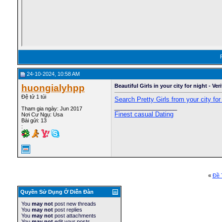
24-10-2024, 10:58 AM
huongialyhpp
Beautiful Girls in your city for night - Ve
Đệ tử 1 túi
Search Pretty Girls from your city for
__________________
Tham gia ngày: Jun 2017
Finest casual Dating
Nơi Cư Ngụ: Usa
Bài gửi: 13
:
«
Ðề 
Quyền Sử Dụng Ở Diễn Ðàn
You
may not
post new threads
You
may not
post replies
You
may not
post attachments
You
may not
edit your posts