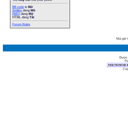
BB code
is
Mở
Smilies
đang
Mở
[IMG]
đang
Mở
HTML đang
Tắt
Forum Rules
Múi giờ 
Được 
Po
Cop