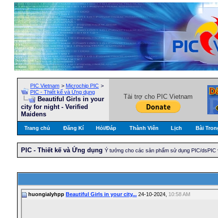
PIC Vietnam
>
Microchip PIC
>
PIC - Thiết kế và Ứng dụng
Tài trợ cho PIC Vietnam
Beautiful Girls in your
city for night - Verified
Maidens
Trang chủ
Đăng Kí
Hỏi/Ðáp
Thành Viên
Lịch
Bài Tron
PIC - Thiết kế và Ứng dụng
Ý tưởng cho các sản phẩm sử dụng PIC/dsPIC 
huongialyhpp
Beautiful Girls in your city...
24-10-2024,
10:58 AM