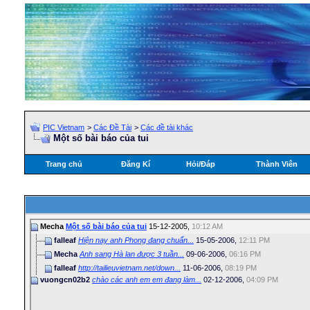
PIC Vietnam
>
Các Đề Tài
>
Các đề tài khác
Một số bài báo của tui
Trang chủ
Đăng Kí
Hỏi/Ðáp
Thành Viên
Mecha
Một số bài báo của tui
15-12-2005,
10:12 AM
falleaf
Hiện nay anh Phong đang chuẩn...
15-05-2006,
12:11 PM
Mecha
Anh sang Hà lan được 3 tuần...
09-06-2006,
06:16 PM
falleaf
http://tailieuvietnam.net/down...
11-06-2006,
08:19 PM
vuongcn02b2
chào các anh em em đang làm...
02-12-2006,
04:09 PM