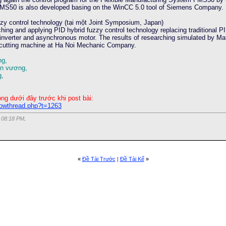
r FMS50 is also developed basing on the WinCC 5.0 tool of Siemens Company.
zy control technology (tại một Joint Symposium, Japan)
hing and applying PID hybrid fuzzy control technology replacing traditional PI
inverter and asynchronous motor. The results of researching simulated by Matl
t cutting machine at Ha Noi Mechanic Company.
ng,
ấn vương,
g,
.
ồng dưới đây trước khi post bài:
howthread.php?t=1263
c
08:18 PM
.
«
Ðề Tài Trước
|
Ðề Tài Kế
»