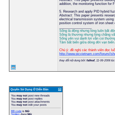
addition, the monitoring function fo
5. Research and apply PID hybrid fuz
Abstract: This paper presents researc
electrical transmission system using 
position control system of iron shee
__________________
Sống là động nhưng lòng luôn bất độ
Sống là thương nhưng lòng chẳng v
Sống yên vui danh lợi vẫn coi thườn
Tâm bất biến giữa dòng đời vạn biến
Chú ý: đề nghị các thành viên đọc lu
http://www.picvietnam.com/forum//s
thay đổi nội dung bởi:
falleaf
, 11-06-2006 lú
Quyền Sử Dụng Ở Diễn Ðàn
You
may not
post new threads
You
may not
post replies
You
may not
post attachments
You
may not
edit your posts
BB code
is
Mở
Smilies
đang
Mở