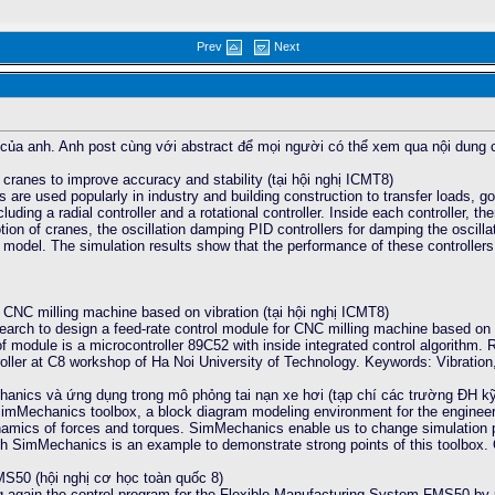
Prev
Next
của anh. Anh post cùng với abstract để mọi người có thể xem qua nội dung c
y cranes to improve accuracy and stability (tại hội nghị ICMT8)
 are used popularly in industry and building construction to transfer loads, 
uding a radial controller and a rotational controller. Inside each controller, th
otion of cranes, the oscillation damping PID controllers for damping the oscill
n model. The simulation results show that the performance of these controlle
r CNC milling machine based on vibration (tại hội nghị ICMT8)
earch to design a feed-rate control module for CNC milling machine based on 
f module is a microcontroller 89C52 with inside integrated control algorithm. R
ler at C8 workshop of Ha Noi University of Technology. Keywords: Vibration, 
hanics và ứng dụng trong mô phỏng tai nạn xe hơi (tạp chí các trường ĐH kỹ
SimMechanics toolbox, a block diagram modeling environment for the engineer
amics of forces and torques. SimMechanics enable us to change simulation p
h SimMechanics is an example to demonstrate strong points of this toolbox. Ob
50 (hội nghị cơ học toàn quốc 8)
ng again the control program for the Flexible Manufacturing System FMS50 b