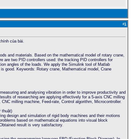
#
1
hính của bài.
goods and materials. Based on the mathematical model of rotary crane,
ere are two PID controllers used: the tracking PID controllers for
ation angles of the loads. We apply the Simulink tool of Matlab
rs is good. Keywords: Rotary crane, Mathematical model, Crane
measuring and analysing vibration in order to improve productivity and
esults of researching are applying effectively for a 5-axis CNC milling
CNC milling machine, Feed-rate, Control algorithm, Microcontroller.
 thuật)
ing design and simulation of rigid body machines and their motions
roblems based on mathematical equations into visual block
tained result is very satisfactory.
y using the programming language FBD (Function Block Diagram). In