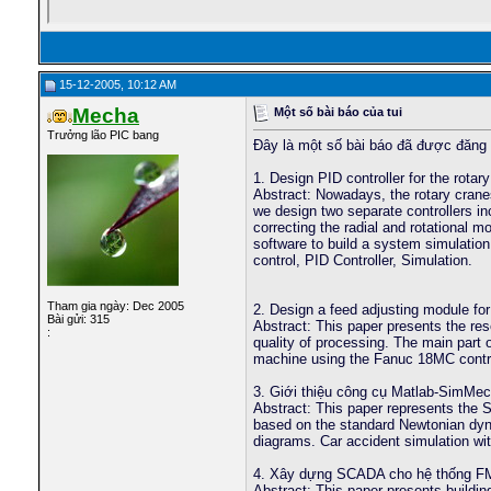
15-12-2005, 10:12 AM
Mecha
Một số bài báo của tui
Trưởng lão PIC bang
Đây là một số bài báo đã được đăng 
1. Design PID controller for the rotar
Abstract: Nowadays, the rotary cranes
we design two separate controllers incl
correcting the radial and rotational m
software to build a system simulatio
control, PID Controller, Simulation.
Tham gia ngày: Dec 2005
2. Design a feed adjusting module fo
Bài gửi: 315
Abstract: This paper presents the res
:
quality of processing. The main part o
machine using the Fanuc 18MC control
3. Giới thiệu công cụ Matlab-SimMec
Abstract: This paper represents the 
based on the standard Newtonian dyn
diagrams. Car accident simulation wit
4. Xây dựng SCADA cho hệ thống FMS
Abstract: This paper presents buildi