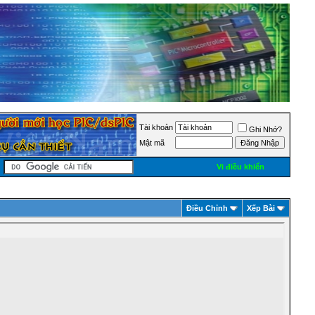
Tài khoản
Ghi Nhớ?
Mật mã
Vi điều khiển
Ðiều Chỉnh
Xếp Bài