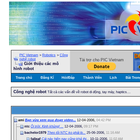
PIC Vietnam
>
Robotics
>
Công
nghệ robot
Tài trợ cho PIC Vietnam
Giới thiệu các mô
hình robot
Trang chủ
Đăng Kí
Hỏi/Ðáp
Thành Viên
Lịch
Bài Tron
Công nghệ robot
Tất cả các vấn đề về robot di động, tay máy, haptics....
ami
Bạn vừa xem qua đoạn video...
12-04-2006,
04:42 PM
ntc
Ôi trời. Kinh khủng! ...
12-04-2006,
09:17 PM
bachelor1979
Theo tôi NTC ko phải lo...
25-06-2006,
11:16 AM
falleaf
Cái này hiện nay cũng khả thi...
10-11-2006,
11:02 AM