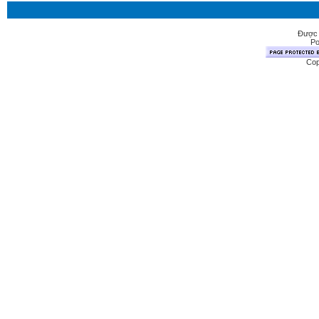
Được 
Po
Cop