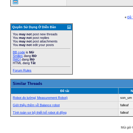
«
Ðề 
Quyền Sử Dụng Ở Diễn Ðàn
You
may not
post new threads
You
may not
post replies
You
may not
post attachments
You
may not
edit your posts
BB code
is
Mở
Smilies
đang
Mở
[IMG]
đang
Mở
HTML đang
Tắt
Forum Rules
Similar Threads
Ðề tài
N
Robot đo lường( Measurement Robot)
son_um
Giới thiệu thêm về Balance robot
falleaf
Tính toán sơ bộ thiết kế robot di động
falleaf
Múi giờ 