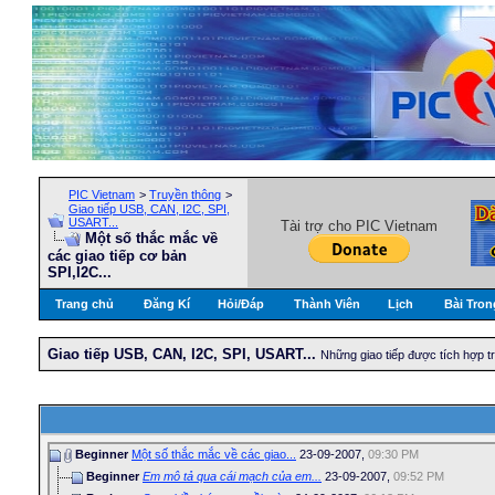
PIC Vietnam
>
Truyền thông
>
Giao tiếp USB, CAN, I2C, SPI,
USART...
Tài trợ cho PIC Vietnam
Một số thắc mắc về
các giao tiếp cơ bản
SPI,I2C...
Trang chủ
Đăng Kí
Hỏi/Ðáp
Thành Viên
Lịch
Bài Tron
Giao tiếp USB, CAN, I2C, SPI, USART...
Những giao tiếp được tích hợp t
Beginner
Một số thắc mắc về các giao...
23-09-2007,
09:30 PM
Beginner
Em mô tả qua cái mạch của em...
23-09-2007,
09:52 PM