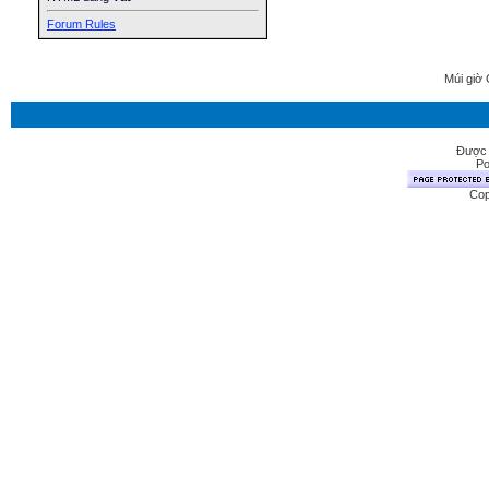
Forum Rules
Múi giờ 
Được 
Po
Cop