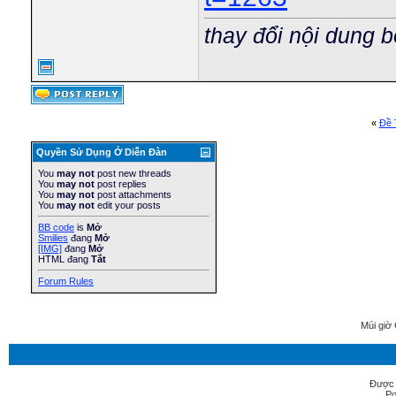
thay đổi nội dung b
«
Ðề 
Quyền Sử Dụng Ở Diễn Ðàn
You
may not
post new threads
You
may not
post replies
You
may not
post attachments
You
may not
edit your posts
BB code
is
Mở
Smilies
đang
Mở
[IMG]
đang
Mở
HTML đang
Tắt
Forum Rules
Múi giờ 
Được 
Po