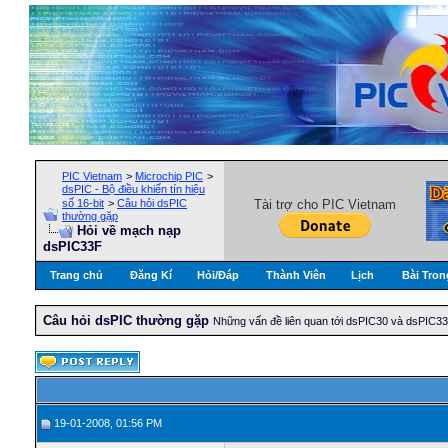
PIC Vietnam
>
Microchip PIC
>
dsPIC - Bộ điều khiển tín hiệu
số 16-bit
>
Câu hỏi dsPIC
Tài trợ cho PIC Vietnam
thường gặp
Hỏi về mạch nạp
dsPIC33F
Trang chủ
Đăng Kí
Hỏi/Ðáp
Thành Viên
Lịch
Bài Tron
Câu hỏi dsPIC thường gặp
Những vấn đề liên quan tới dsPIC30 và dsPIC3
19-01-2008, 01:56 PM