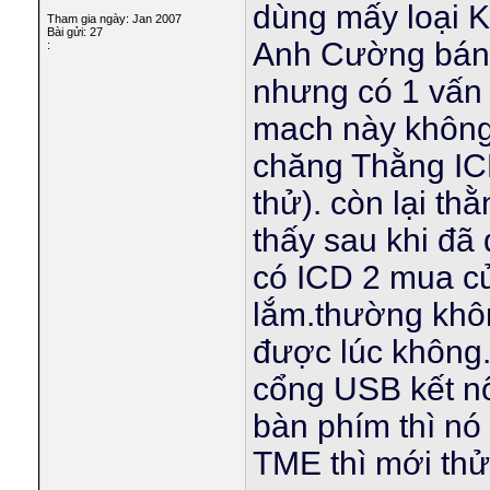
dùng mấy loại K
Tham gia ngày: Jan 2007
Bài gửi: 27
Anh Cường bán 
:
nhưng có 1 vấn đ
mach này không
chăng Thằng IC
thử). còn lại t
thấy sau khi đã
có ICD 2 mua củ
lắm.thường khôn
được lúc không. 
cổng USB kết nố
bàn phím thì nó
TME thì mới thử