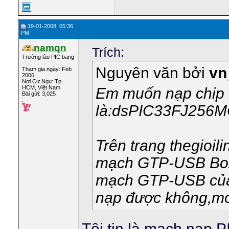
19-01-2008, 05:36
PM
namqn
Trích:
Trưởng lão PIC bang
Nguyên văn bởi
vn
Tham gia ngày: Feb
2006
Nơi Cư Ngụ: Tp.
HCM, Việt Nam
Em muốn nạp chip 
Bài gửi: 3,025
:
là:dsPIC33FJ256M
Trên trang thegioil
mạch GTP-USB Box 
mạch GTP-USB của 
nạp được không,mo
Tôi tin là mạch nạp P