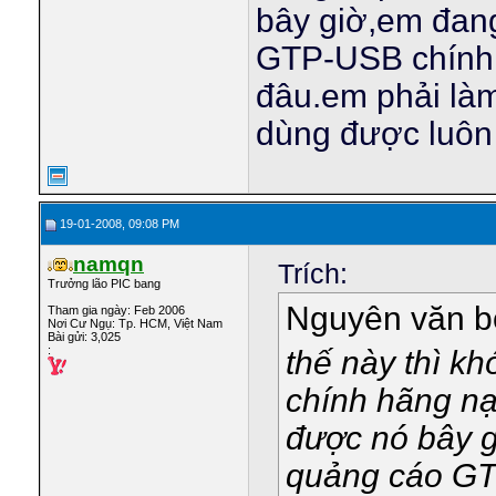
bây giờ,em đan
GTP-USB chính
đâu.em phải là
dùng được luôn 
19-01-2008, 09:08 PM
namqn
Trích:
Trưởng lão PIC bang
Nguyên văn 
Tham gia ngày: Feb 2006
Nơi Cư Ngụ: Tp. HCM, Việt Nam
Bài gửi: 3,025
:
thế này thì k
chính hãng n
được nó bây g
quảng cáo GT