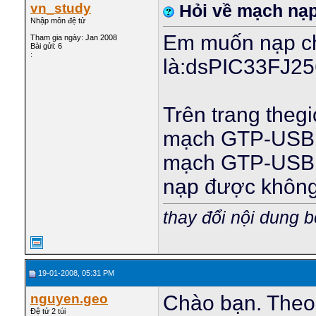
vn_study
Hỏi về mạch nạ
Nhập môn đệ tử
Em muốn nạp ch
Tham gia ngày: Jan 2008
Bài gửi: 6
:
là:dsPIC33FJ25
Trên trang theg
mạch GTP-USB B
mạch GTP-USB c
nạp được không
thay đổi nội dung b
19-01-2008, 05:31 PM
nguyen.geo
Chào bạn. Theo
Đệ tử 2 túi