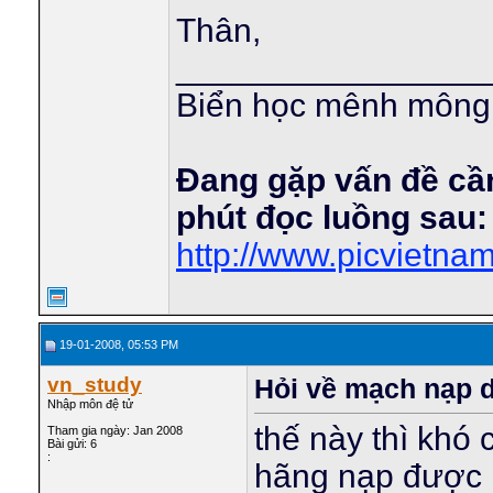
Thân,
________________
Biển học mênh mông,
Đang gặp vấn đề cầ
phút đọc luồng sau:
http://www.picvietn
19-01-2008, 05:53 PM
vn_study
Hỏi về mạch nạp 
Nhập môn đệ tử
thế này thì khó
Tham gia ngày: Jan 2008
Bài gửi: 6
:
hãng nạp được