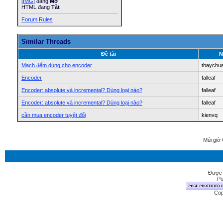
[IMG]
đang
Mở
HTML đang
Tắt
Forum Rules
Similar Threads
Ðề tài
N
Mạch đếm dùng cho encoder
thaychu
Encoder
falleaf
Encoder: absolute và incremental? Dùng loại nào?
falleaf
Encoder: absolute và incremental? Dùng loại nào?
falleaf
cần mua encoder tuyệt đối
kienvq
Múi giờ 
Được 
Po
Cop