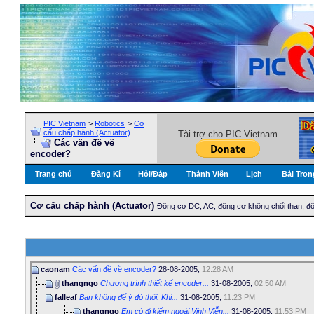
PIC Vietnam
>
Robotics
>
Cơ
cấu chấp hành (Actuator)
Tài trợ cho PIC Vietnam
Các vấn đề về
encoder?
Trang chủ
Đăng Kí
Hỏi/Ðáp
Thành Viên
Lịch
Bài Tron
Cơ cấu chấp hành (Actuator)
Động cơ DC, AC, động cơ không chổi than, độ
caonam
Các vấn đề về encoder?
28-08-2005,
12:28 AM
thangngo
Chương trình thiết kế encoder...
31-08-2005,
02:50 AM
falleaf
Bạn không để ý đó thôi. Khi...
31-08-2005,
11:23 PM
thangngo
Em có đi kiếm ngoài Vĩnh Viễn...
31-08-2005,
11:53 PM