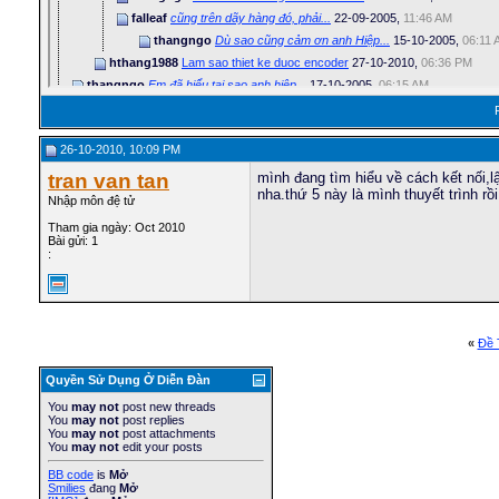
falleaf
cũng trên dãy hàng đó, phải...
22-09-2005,
11:46 AM
thangngo
Dù sao cũng cảm ơn anh Hiệp...
15-10-2005,
06:11 
hthang1988
Lam sao thiet ke duoc encoder
27-10-2010,
06:36 PM
thangngo
Em đã hiểu tại sao anh hiệp...
17-10-2005,
06:15 AM
mrdieppic16
thangngo than ! Mình mới bắt...
15-01-2010,
11:23 AM
stargreen1001
vậy có phải là mình sẽ nối...
25-05-2010,
02:27 AM
26-10-2010, 10:09 PM
Vigorous
Anh Falleaf Cho em hỏi: Ngoài...
27-12-2005,
12:19 PM
falleaf
Anh chưa hình dung ra loại...
27-12-2005,
04:16 PM
tran van tan
mình đang tìm hiểu về cách kết nối,lậ
nha.thứ 5 này là mình thuyết trình r
tran van tan
mình đang tìm hiểu về cách...
26-10-2010,
10:09 PM
Nhập môn đệ tử
huu_cdt08
dc servo
27-10-2010,
01:52 PM
Tham gia ngày: Oct 2010
tuhoangtua3
ai có code điều khiển encoder...
25-11-2010,
12:01 PM
Bài gửi: 1
:
«
Ðề 
Quyền Sử Dụng Ở Diễn Ðàn
You
may not
post new threads
You
may not
post replies
You
may not
post attachments
You
may not
edit your posts
BB code
is
Mở
Smilies
đang
Mở