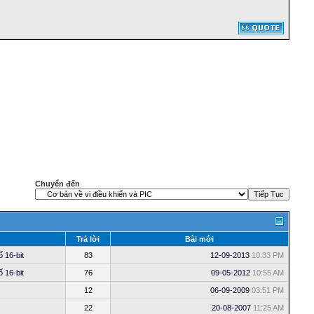
Chuyển đến
Trả lời
Bài mới
ố 16-bit
83
12-09-2013
10:33 PM
ố 16-bit
76
09-05-2012
10:55 AM
12
06-09-2009
03:51 PM
22
20-08-2007
11:25 AM