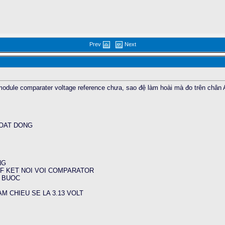
Prev
Next
 module comparater voltage reference chưa, sao đệ làm hoài mà đo trên châ
HOAT DONG
NG
EF KET NOI VOI COMPARATOR
1 BUOC
HAM CHIEU SE LA 3.13 VOLT