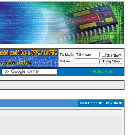
Tài khoản
Ghi Nhớ?
Mật mã
Vi điều khiển
Ðiều Chỉnh
Xếp Bài