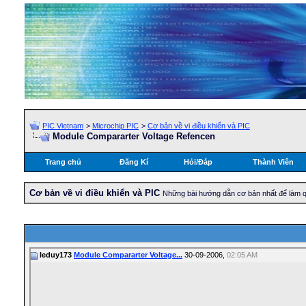
PIC Vietnam
>
Microchip PIC
>
Cơ bản về vi điều khiển và PIC
Module Compararter Voltage Refencen
Trang chủ
Đăng Kí
Hỏi/Ðáp
Thành Viên
Cơ bản về vi điều khiển và PIC
Những bài hướng dẫn cơ bản nhất để làm qu
leduy173
Module Compararter Voltage...
30-09-2006,
02:05 AM