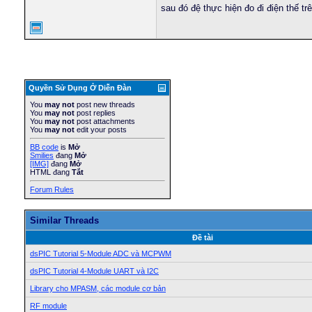
sau đó đệ thực hiện đo đi điện thế t
Quyền Sử Dụng Ở Diễn Ðàn
You
may not
post new threads
You
may not
post replies
You
may not
post attachments
You
may not
edit your posts
BB code
is
Mở
Smilies
đang
Mở
[IMG]
đang
Mở
HTML đang
Tắt
Forum Rules
Similar Threads
Ðề tài
dsPIC Tutorial 5-Module ADC và MCPWM
dsPIC Tutorial 4-Module UART và I2C
Library cho MPASM, các module cơ bản
RF module