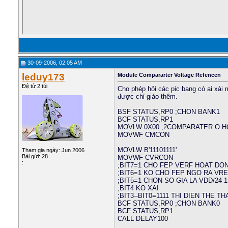
30-09-2006, 02:05 AM
leduy173
Module Compararter Voltage Refencen
Đệ tử 2 túi
Cho phép hỏi các pic bang có ai xài
được chỉ giáo thêm.
BSF STATUS,RP0 ;CHON BANK1
BCF STATUS,RP1
MOVLW 0X00 ;2COMPARATER O 
MOVWF CMCON
MOVLW B'11101111'
Tham gia ngày: Jun 2006
Bài gửi: 28
MOVWF CVRCON
:
;BIT7=1 CHO FEP VERF HOAT DO
;BIT6=1 KO CHO FEP NGO RA VR
;BIT5=1 CHON SO GIA LA VDD/24 
;BIT4 KO XAI
;BIT3--BIT0=1111 THI DIEN THE T
BCF STATUS,RP0 ;CHON BANK0
BCF STATUS,RP1
CALL DELAY100