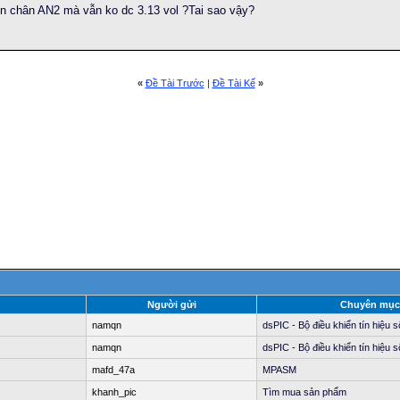
rên chân AN2 mà vẫn ko dc 3.13 vol ?Tai sao vậy?
«
Ðề Tài Trước
|
Ðề Tài Kế
»
Người gửi
Chuyên mục
namqn
dsPIC - Bộ điều khiển tín hiệu s
namqn
dsPIC - Bộ điều khiển tín hiệu s
mafd_47a
MPASM
khanh_pic
Tìm mua sản phẩm