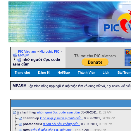
PIC Vietnam
>
Microchip PIC
>
MPASM
Tài trợ cho PIC Vietnam
nhờ người đọc code
asm dùm
Trang chủ
Đăng Kí
Hỏi/Ðáp
Thành Viên
Lịch
Bài Tron
MPASM
Lập trình bằng hợp ngữ là một việc làm vô cùng vất vả, tuy nhiên, để hiểu
chanhhiep
nhờ người đọc code asm dùm
03-06-2011,
11:52 AM
chanhhiep
k có ai giúp mình à,mình biết...
03-06-2011,
04:38 PM
phatcddt08a
89 ah cái này không biết...
03-07-2011,
09:19 PM
royal
Đây là diễn đàn PIC nên mọi...
16-07-2011,
01:45 PM