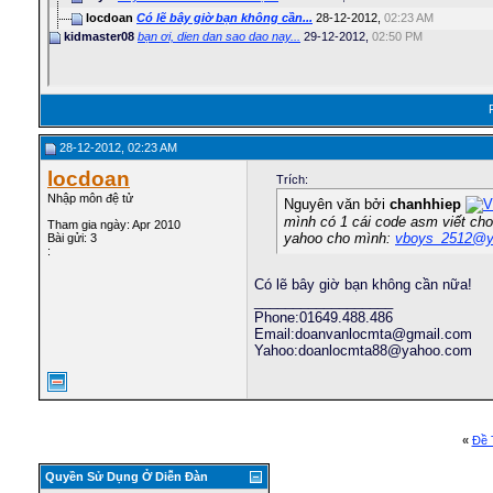
locdoan
Có lẽ bây giờ bạn không cần...
28-12-2012,
02:23 AM
kidmaster08
bạn ơi, dien dan sao dao nay...
29-12-2012,
02:50 PM
28-12-2012, 02:23 AM
locdoan
Trích:
Nhập môn đệ tử
Nguyên văn bởi
chanhhiep
mình có 1 cái code asm viết cho
Tham gia ngày: Apr 2010
yahoo cho mình:
vboys_2512@y
Bài gửi: 3
:
Có lẽ bây giờ bạn không cần nữa!
__________________
Phone:01649.488.486
Email:doanvanlocmta@gmail.com
Yahoo:doanlocmta88@yahoo.com
«
Ðề 
Quyền Sử Dụng Ở Diễn Ðàn