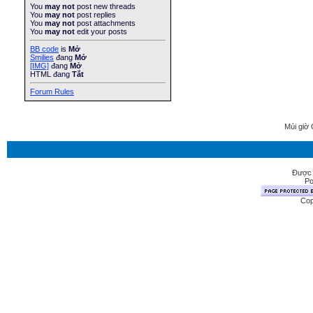
You
may not
post new threads
You
may not
post replies
You
may not
post attachments
You
may not
edit your posts
BB code
is
Mở
Smilies
đang
Mở
[IMG]
đang
Mở
HTML đang
Tắt
Forum Rules
Múi giờ 
Được 
Po
Cop