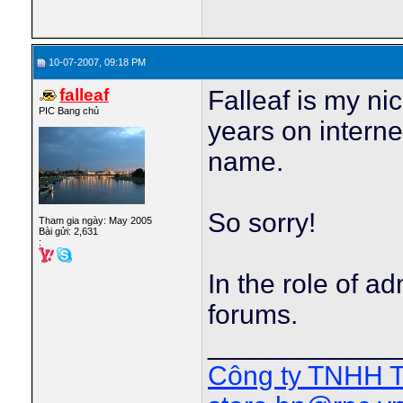
10-07-2007, 09:18 PM
falleaf
Falleaf is my ni
PIC Bang chủ
years on interne
name.
So sorry!
Tham gia ngày: May 2005
Bài gửi: 2,631
:
In the role of a
forums.
____________
Công ty TNHH 