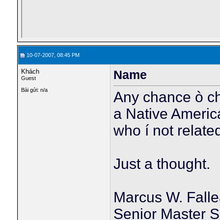
10-07-2007, 08:45 PM
Khách
Name
Guest
Bài gửi: n/a
Any chance ò ch
a Native Americ
who í not relate
Just a thought.
Marcus W. Falle
Senior Master 