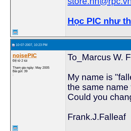
store.hn@rpc.v
Học PIC như t
10-07-2007, 10:23 PM
noisePIC
To_Marcus W. Fa
Đệ tử 2 túi
Tham gia ngày: May 2005
Bài gửi: 39
My name is "fall
:
the same name 
Could you chang
Frank.J.Falleaf