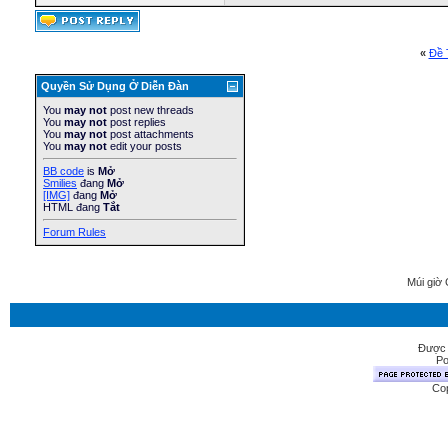
«
Ðề 
Quyền Sử Dụng Ở Diễn Ðàn
You
may not
post new threads
You
may not
post replies
You
may not
post attachments
You
may not
edit your posts
BB code
is
Mở
Smilies
đang
Mở
[IMG]
đang
Mở
HTML đang
Tắt
Forum Rules
Múi giờ 
Được 
Po
Cop