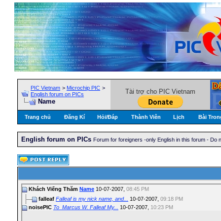
PIC Vietnam
>
Microchip PIC
>
Tài trợ cho PIC Vietnam
English forum on PICs
Name
Trang chủ
Đăng Kí
Hỏi/Ðáp
Thành Viên
Lịch
Bài Tron
English forum on PICs
Forum for foreigners -only English in this forum - Do n
Khách Viếng Thăm
Name
10-07-2007,
08:45 PM
falleaf
Falleaf is my nick name, and...
10-07-2007,
09:18 PM
noisePIC
To_Marcus W. Falleaf My...
10-07-2007,
10:23 PM