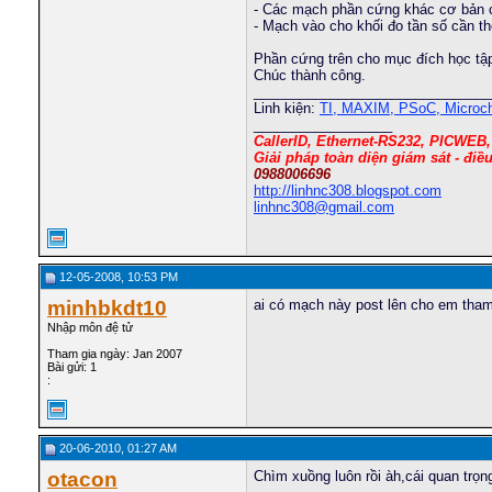
- Các mạch phần cứng khác cơ bản ch
- Mạch vào cho khối đo tần số cần 
Phần cứng trên cho mục đích học tập
Chúc thành công.
_______________________________
Linh kiện:
TI, MAXIM, PSoC, Microch
__________________
CallerID, Ethernet-RS232, PICWEB
Giải pháp toàn diện giám sát - điề
0988006696
http://linhnc308.blogspot.com
linhnc308@gmail.com
12-05-2008, 10:53 PM
minhbkdt10
ai có mạch này post lên cho em tham
Nhập môn đệ tử
Tham gia ngày: Jan 2007
Bài gửi: 1
:
20-06-2010, 01:27 AM
otacon
Chìm xuồng luôn rồi àh,cái quan trọng