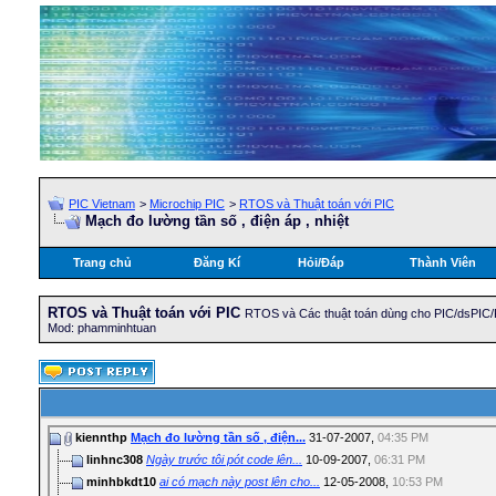
PIC Vietnam
>
Microchip PIC
>
RTOS và Thuật toán với PIC
Mạch đo lường tần số , điện áp , nhiệt
Trang chủ
Đăng Kí
Hỏi/Ðáp
Thành Viên
RTOS và Thuật toán với PIC
RTOS và Các thuật toán dùng cho PIC/dsPIC
Mod: phamminhtuan
kiennthp
Mạch đo lường tần số , điện...
31-07-2007,
04:35 PM
linhnc308
Ngày trước tôi pót code lên...
10-09-2007,
06:31 PM
minhbkdt10
ai có mạch này post lên cho...
12-05-2008,
10:53 PM