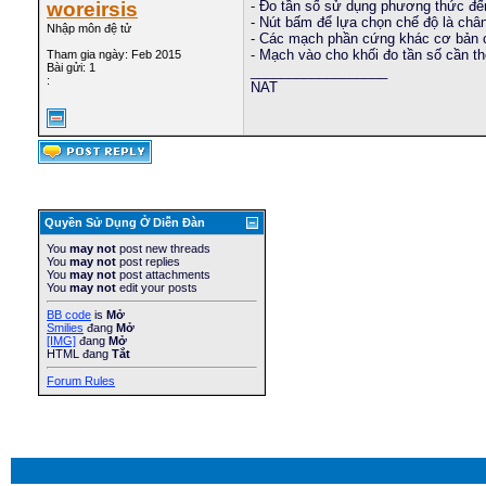
woreirsis
- Đo tần số sử dụng phương thức đế
- Nút bấm để lựa chọn chế độ là châ
Nhập môn đệ tử
- Các mạch phần cứng khác cơ bản ch
- Mạch vào cho khối đo tần số cần 
Tham gia ngày: Feb 2015
Bài gửi: 1
__________________
:
NAT
Quyền Sử Dụng Ở Diễn Ðàn
You
may not
post new threads
You
may not
post replies
You
may not
post attachments
You
may not
edit your posts
BB code
is
Mở
Smilies
đang
Mở
[IMG]
đang
Mở
HTML đang
Tắt
Forum Rules