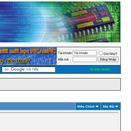
Tài khoản
Ghi Nhớ?
Mật mã
Vi điều khiển
Ðiều Chỉnh
Xếp Bài