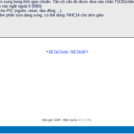
m xung trong thời gian chuẩn. Tần số cần đo được đưa vào chân T1CK(chân
n vào ngắt ngoài 0 (RB0)
o PIC (nguồn, reset, dao động ...)
thêm phần sửa dạng xung, có thể dùng 74HC14 cho đơn giản
«
Ðề Tài Trước
|
Ðề Tài Kế
»
Múi giờ GMT. Hiện tại là
04:13 PM
.