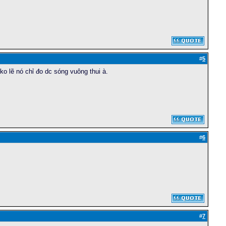
#
5
ko lẽ nó chỉ đo dc sóng vuông thui à.
#
6
#
7