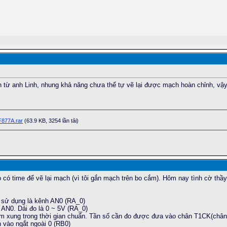
 từ anh Linh, nhung khả năng chưa thể tự vẽ lại được mạch hoàn chỉnh, vậy
F877A.rar
(63.9 KB, 3254 lần tải)
 có time để vẽ lại mạch (vì tôi gắn mạch trên bo cắm). Hôm nay tình cờ thầy
 sử dụng là kênh AN0 (RA_0)
AN0. Dải đo là 0 ~ 5V (RA_0)
m xung trong thời gian chuẩn. Tần số cần đo được đưa vào chân T1CK(chân
n vào ngắt ngoài 0 (RB0)