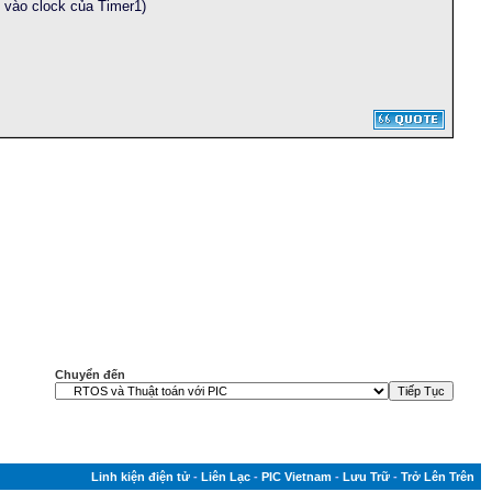
 vào clock của Timer1)
Chuyển đến
Linh kiện điện tử
-
Liên Lạc
-
PIC Vietnam
-
Lưu Trữ
-
Trở Lên Trên