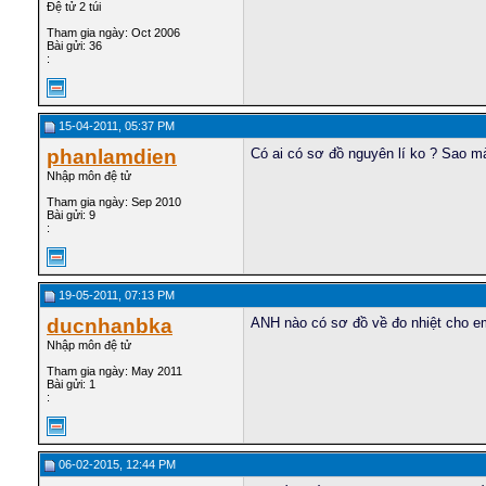
Đệ tử 2 túi
Tham gia ngày: Oct 2006
Bài gửi: 36
:
15-04-2011, 05:37 PM
phanlamdien
Có ai có sơ đồ nguyên lí ko ? Sao mà
Nhập môn đệ tử
Tham gia ngày: Sep 2010
Bài gửi: 9
:
19-05-2011, 07:13 PM
ducnhanbka
ANH nào có sơ đồ về đo nhiệt cho e
Nhập môn đệ tử
Tham gia ngày: May 2011
Bài gửi: 1
:
06-02-2015, 12:44 PM