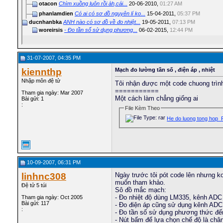
otacon
Chìm xuồng luôn rồi àh,cái...
20-06-2010,
01:27 AM
phanlamdien
Có ai có sơ đồ nguyên lí ko...
15-04-2011,
05:37 PM
ducnhanbka
ANH nào có sơ đồ về đo nhiệt...
19-05-2011,
07:13 PM
woreirsis
- Đo tần số sử dụng phương...
06-02-2015,
12:44 PM
31-07-2007, 04:35 PM
kiennthp
Mạch đo lường tần số , điện áp , nhiệt
Nhập môn đệ tử
Tôi nhận được một code chuong trình
===========
Tham gia ngày: Mar 2007
Một cách làm chẳng giống ai
Bài gửi: 1
:
File Kèm Theo
He do luong tong hop_
10-09-2007, 06:31 PM
linhnc308
Ngày trước tôi pót code lên nhưng ko
muốn tham khảo.
Đệ tử 5 túi
Sô đồ mắc mạch:
- Đo nhiệt độ dùng LM335, kênh ADC
Tham gia ngày: Oct 2005
Bài gửi: 117
- Đo điện áp cũng sử dụng kênh ADC 
:
- Đo tần số sử dụng phương thức đế
- Nút bấm để lựa chọn chế độ là châ