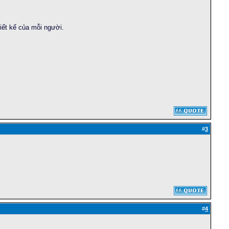
iết kế của mỗi người.
#
3
#
4