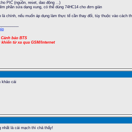
o PIC (nguồn, reset, dao động ...)
thêm phần sửa dạng xung, có thể dùng 74HC14 cho đơn giản
 là chính, nếu muốn áp dụng làm thực tế cần thay đổi, tùy thuộc vào cách th
_________
ip
, Cảnh báo BTS
u khiển từ xa qua GSM/Internet
 khảo cái
 nhất là cái mạch thì chả thấy!