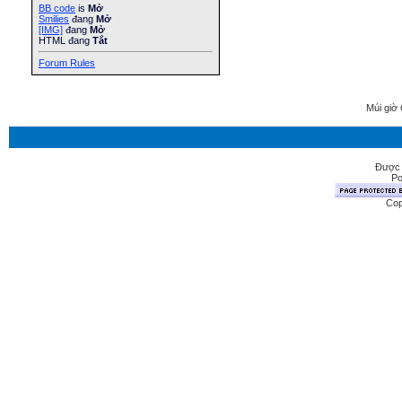
BB code
is
Mở
Smilies
đang
Mở
[IMG]
đang
Mở
HTML đang
Tắt
Forum Rules
Múi giờ 
Được 
Po
Cop