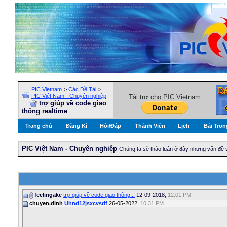
PIC Vietnam
>
Các Đề Tài
>
PIC Việt Nam - Chuyên nghiệp
Tài trợ cho PIC Vietnam
trợ giúp về code giao
thông realtime
Trang chủ
Đăng Kí
Hỏi/Ðáp
Thành Viên
Lịch
Bài Tron
PIC Việt Nam - Chuyên nghiệp
Chúng ta sẽ thảo luận ở đây nhưng vấn đề 
feelingake
trợ giúp về code giao thông...
12-09-2018,
12:01 PM
chuyen.dinh
Uhnd12jsxcvsdf
26-05-2022,
10:31 PM