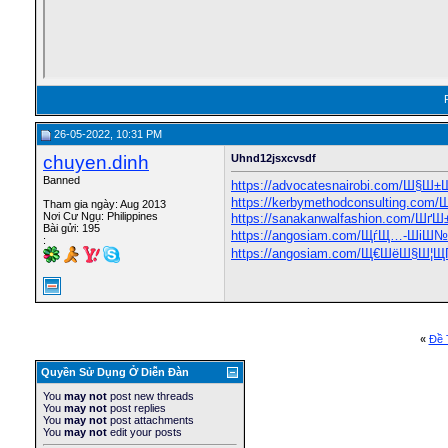
26-05-2022, 10:31 PM
chuyen.dinh
Uhnd12jsxcvsdf
Banned
https://advocatesnairobi.com/Ш
https://kerbymethodconsulting.com
Tham gia ngày: Aug 2013
Nơi Cư Ngụ: Philippines
https://sanakanwalfashion.com/Ш
Bài gửi: 195
https://angosiam.com/ЩѓЩ…-Ші
:
https://angosiam.com/Щ€ШёШ§Ш¦
«
Ðề 
Quyền Sử Dụng Ở Diễn Ðàn
You
may not
post new threads
You
may not
post replies
You
may not
post attachments
You
may not
edit your posts