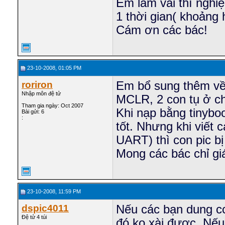
Em làm vài thí nghiệ
1 thời gian( khoảng 
Cám ơn các bác!
23-10-2008, 01:05 PM
roriron
Em bổ sung thêm về
Nhập môn đệ tử
MCLR, 2 con tụ ở ch
Tham gia ngày: Oct 2007
Khi nạp bằng tinyboo
Bài gửi: 6
:
tốt. Nhưng khi viết 
UART) thì con pic bị
Mong các bác chỉ gi
23-10-2008, 11:59 PM
dspic4011
Nếu các bạn dung cc
Đệ tử 4 túi
đó ko xài được. Nếu