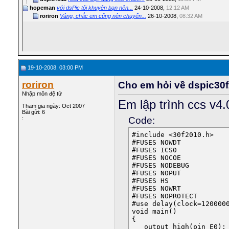
hopeman
với dsPic tôi khuyên bạn nên...
24-10-2008,
12:12 AM
roriron
Vâng, chắc em cũng nên chuyển...
26-10-2008,
08:32 AM
19-10-2008, 03:00 PM
roriron
Cho em hỏi về dspic30f
Nhập môn đệ tử
Em lập trình ccs v4
Tham gia ngày: Oct 2007
Bài gửi: 6
Code:
:
#include <30f2010.h>

#FUSES NOWDT            
#FUSES ICS0             
#FUSES NOCOE            
#FUSES NODEBUG          
#FUSES NOPUT            
#FUSES HS               
#FUSES NOWRT            
#FUSES NOPROTECT       
#use delay(clock=1200000
void main()

{

   output_high(pin_E0);
