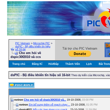
PIC Vietnam
>
Microchip PIC
>
dsPIC - Bộ điều khiển tín hiệu
Tài trợ cho PIC Vietnam
số 16-bit
Cho em hỏi về
dspic30f2010 và ccs
Trang chủ
Đăng Kí
Hỏi/Ðáp
Thành Viên
Lịch
Bài Tron
dsPIC - Bộ điều khiển tín hiệu số 16-bit
Theo dự kiến của Microchip, và
roriron
Cho em hỏi về dspic30f2010 và...
19-10-2008,
03:00 PM
roriron
Em bổ sung thêm về mạch chạy:...
23-10-2008,
01:05 PM
dspic4011
Nếu các bạn dung ccs crack...
23-10-2008,
11:59 PM