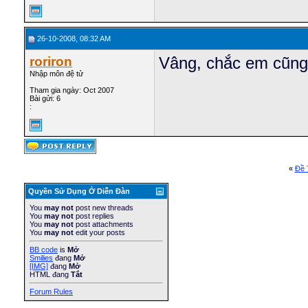
26-10-2008, 08:32 AM
roriron
Vâng, chắc em cũng 
Nhập môn đệ tử
Tham gia ngày: Oct 2007
Bài gửi: 6
:
«
Ðề 
Quyền Sử Dụng Ở Diễn Ðàn
You
may not
post new threads
You
may not
post replies
You
may not
post attachments
You
may not
edit your posts
BB code
is
Mở
Smilies
đang
Mở
[IMG]
đang
Mở
HTML đang
Tắt
Forum Rules