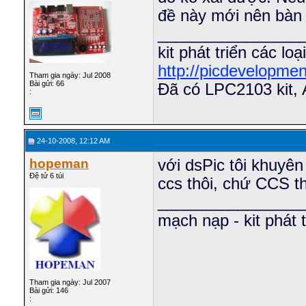
đề này mới nên bàn 
________________
kit phát triển các loại
http://picdevelopme
Tham gia ngày: Jul 2008
Bài gửi: 66
Đã có LPC2103 kit, 
:
24-10-2008, 12:12 AM
hopeman
với dsPic tôi khuy
Đệ tử 6 túi
ccs thôi, chứ CCS th
________________
mạch nạp - kit phát t
Tham gia ngày: Jul 2007
Bài gửi: 146
: