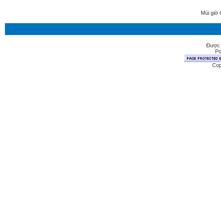
Múi giờ 
Được 
Po
Cop