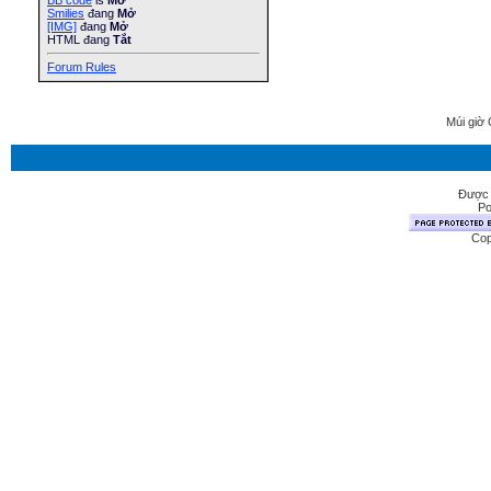
BB code
is
Mở
Smilies
đang
Mở
[IMG]
đang
Mở
HTML đang
Tắt
Forum Rules
Múi giờ 
Được 
Po
Cop