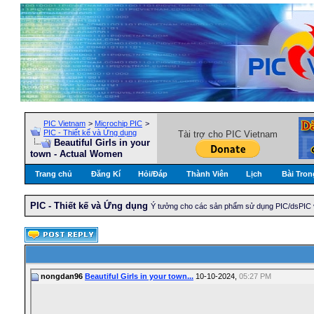
PIC Vietnam
>
Microchip PIC
>
PIC - Thiết kế và Ứng dụng
Tài trợ cho PIC Vietnam
Beautiful Girls in your
town - Actual Women
Trang chủ
Đăng Kí
Hỏi/Ðáp
Thành Viên
Lịch
Bài Tron
PIC - Thiết kế và Ứng dụng
Ý tưởng cho các sản phẩm sử dụng PIC/dsPIC 
nongdan96
Beautiful Girls in your town...
10-10-2024,
05:27 PM