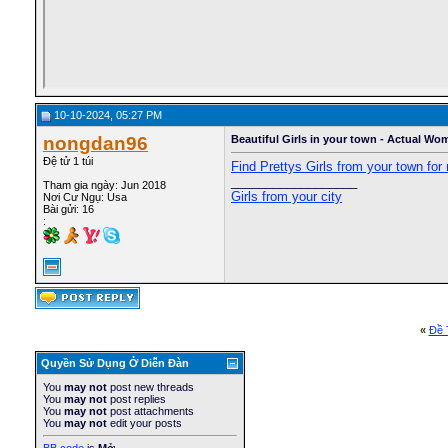
10-10-2024, 05:27 PM
nongdan96
Beautiful Girls in your town - Actual Wo
Đệ tử 1 túi
Find Prettys Girls from your town for 
__________________
Tham gia ngày: Jun 2018
Girls from your city
Nơi Cư Ngụ: Usa
Bài gửi: 16
:
«
Ðề 
Quyền Sử Dụng Ở Diễn Ðàn
You
may not
post new threads
You
may not
post replies
You
may not
post attachments
You
may not
edit your posts