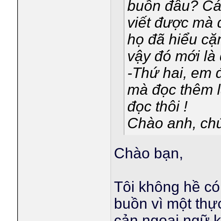
buồn đâu? Cá
viết được mà
họ đã hiểu cặ
vậy đó mới là
-Thứ hai, em 
mà đọc thêm l
đọc thôi !
Chào anh, chú
Chào bạn,
Tôi không hề có 
buồn vì một thự
cản ngoại ngữ k