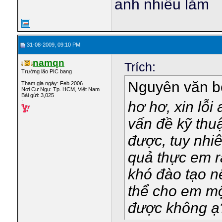
anh nhiều lắm
31-08-2009, 09:10 PM
namqn
Trích:
Trưởng lão PIC bang
Nguyên văn 
Tham gia ngày: Feb 2006
Nơi Cư Ngụ: Tp. HCM, Việt Nam
Bài gửi: 3,025
:
hơ hơ, xin lỗi
vấn đề kỹ thu
được, tuy nhi
quả thực em rấ
khó đào tạo n
thể cho em mộ
được không ạ