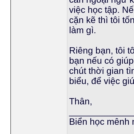
việc học tập. N
cặn kẽ thì tôi tố
làm gì.
Riêng bạn, tôi 
bạn nếu có giúp
chút thời gian t
biểu, để việc g
Thân,
____________
Biển học mênh 