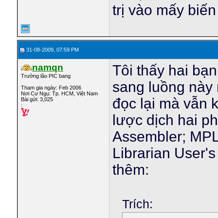
trị vào mấy biến
31-08-2009, 07:59 PM
namqn
Tôi thấy hai bạn
Trưởng lão PIC bang
sang luồng này 
Tham gia ngày: Feb 2006
Nơi Cư Ngụ: Tp. HCM, Việt Nam
đọc lại mà vẫn kh
Bài gửi: 3,025
:
lược dịch hai p
Assembler; MPL
Librarian User'
thêm:
Trích: