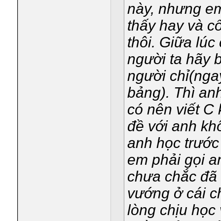
này, nhưng e
thấy hay và cố
thôi. Giữa lú
người ta hãy b
người chỉ(ngay
bảng). Thì an
có nên viết C
đề với anh khô
anh học trước
em phải gọi a
chưa chắc đã 
vướng ở cái c
lòng chịu học