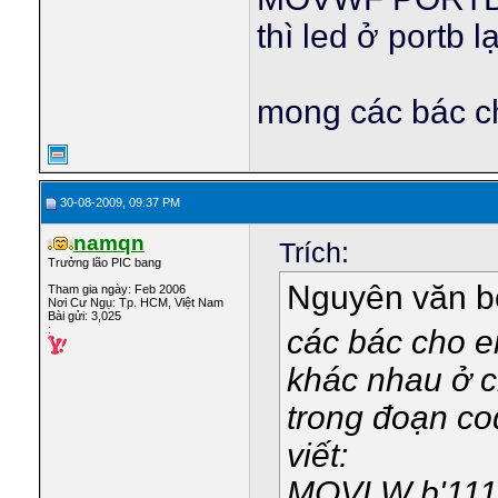
thì led ở portb 
mong các bác ch
30-08-2009, 09:37 PM
namqn
Trích:
Trưởng lão PIC bang
Nguyên văn 
Tham gia ngày: Feb 2006
Nơi Cư Ngụ: Tp. HCM, Việt Nam
Bài gửi: 3,025
:
các bác cho 
khác nhau ở 
trong đoạn co
viết:
MOVLW b'111