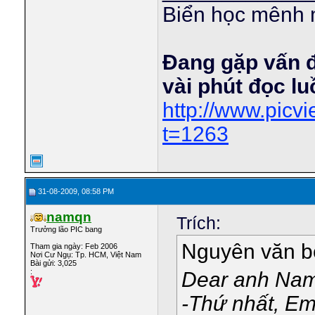
Biển học mênh 
Đang gặp vấn 
vài phút đọc l
http://www.pic
t=1263
31-08-2009, 08:58 PM
namqn
Trích:
Trưởng lão PIC bang
Nguyên văn 
Tham gia ngày: Feb 2006
Nơi Cư Ngụ: Tp. HCM, Việt Nam
Bài gửi: 3,025
:
Dear anh Nam
-Thứ nhất, Em