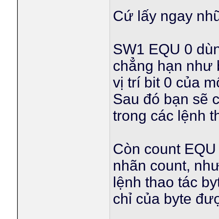
Cứ lấy ngay nhữ
SW1 EQU 0 dùng
chẳng hạn như 
vị trí bit 0 của
Sau đó bạn sẽ c
trong các lệnh t
Còn count EQU 0
nhãn count, như
lệnh thao tác b
chỉ của byte đượ