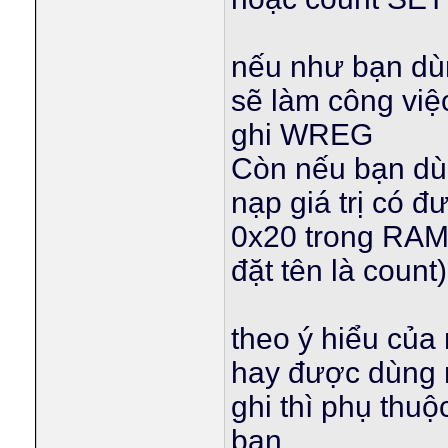
nếu như bạn dù
sẽ làm công việc
ghi WREG
Còn nếu bạn dù
nạp giá trị có đ
0x20 trong RAM
đặt tên là count)
theo ý hiểu của
hay được dùng n
ghi thì phụ thu
bạn.