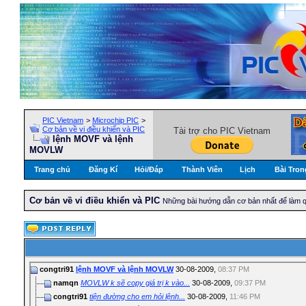
PIC Vietnam
>
Microchip PIC
>
Cơ bản về vi điều khiển và PIC
Tài trợ cho PIC Vietnam
lệnh MOVF và lệnh
MOVLW
Trang chủ
Đăng Kí
Hỏi/Ðáp
Thành Viên
Lịch
Bài Tron
Cơ bản về vi điều khiển và PIC
Những bài hướng dẫn cơ bản nhất để làm qu
congtri91
lệnh MOVF và lệnh MOVLW
30-08-2009,
08:37 PM
namqn
MOVLW k sẽ copy giá trị k vào...
30-08-2009,
09:37 PM
congtri91
tiện đường cho em hỏi lệnh...
30-08-2009,
11:46 PM