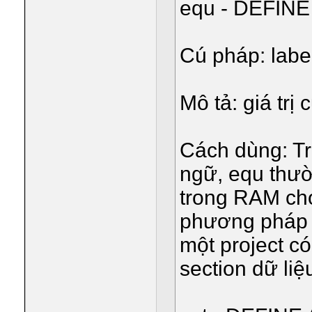
equ - DEFI
Cú pháp: labe
Mô tả: giá trị
Cách dùng: Tr
ngữ, equ thườ
trong RAM ch
phương pháp 
một project có
section dữ liệu