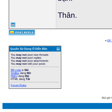
Thân.
«
Ðề 
Quyền Sử Dụng Ở Diễn Ðàn
You
may not
post new threads
You
may not
post replies
You
may not
post attachments
You
may not
edit your posts
BB code
is
Mở
Smilies
đang
Mở
[IMG]
đang
Mở
HTML đang
Tắt
Forum Rules
Múi giờ 