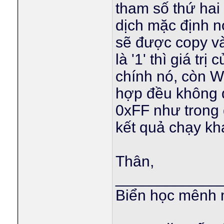
tham số thứ hai
dịch mặc định nó 
sẽ được copy và
là '1' thì giá t
chính nó, còn W
hợp đều không đ
0xFF như trong 
kết quả chạy kh
Thân,
____________
Biển học mênh 