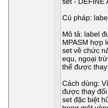
set - DEFIN
Cú pháp: label
Mô tả: label đ
MPASM hợp lệ
set về chức 
equ, ngoại trừ
thể được thay
Cách dùng: Vì c
được thay đổi
set đặc biệt 
trong một vòn