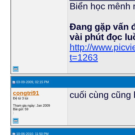
Biển học mênh 
Đang gặp vấn 
vài phút đọc l
http://www.pic
t=1263
03-09-2009, 02:15 PM
congtri91
cuối cùng cũng 
Đệ tử 3 túi
Tham gia ngày: Jan 2009
Bài gửi: 59
:
10-06-2010, 11:50 PM