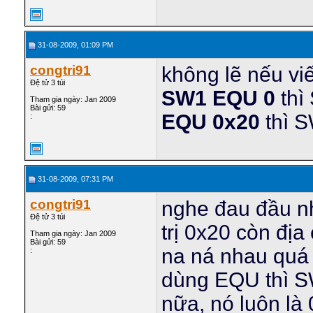
31-08-2009, 01:09 PM
congtri91
không lẽ nếu viế
Đệ tử 3 túi
SW1 EQU 0
thì
Tham gia ngày: Jan 2009
Bài gửi: 59
EQU 0x20
thì 
:
31-08-2009, 07:31 PM
congtri91
nghe đau đầu nh
Đệ tử 3 túi
trị 0x20 còn địa
Tham gia ngày: Jan 2009
Bài gửi: 59
na ná nhau quá 
:
dùng EQU thì SW
nữa, nó luôn là 