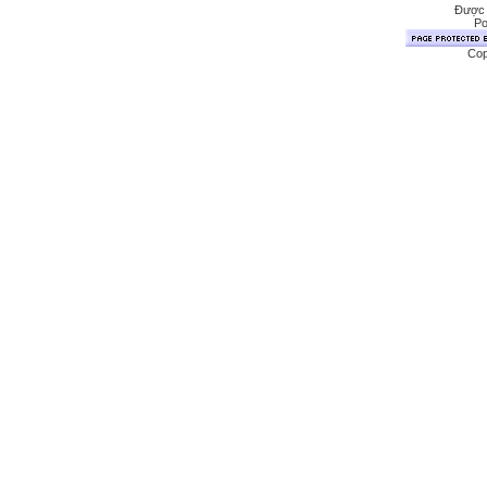
Được 
Po
Cop