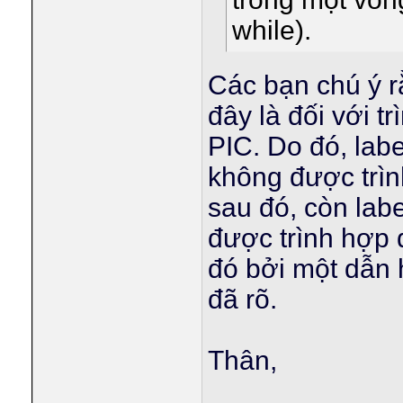
while).
Các bạn chú ý 
đây là đối với t
PIC. Do đó, lab
không được trìn
sau đó, còn labe
được trình hợp d
đó bởi một dẫn
đã rõ.
Thân,
____________