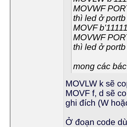
MOVWF POR
thì led ở port
MOVF b'11111
MOVWF POR
thì led ở port
mong các bác 
MOVLW k sẽ copy
MOVF f, d sẽ cop
ghi đích (W hoặc
Ở đoạn code dù