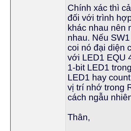
Chính xác thì c
đối với trình h
khác nhau nên n
nhau. Nếu SW1 ch
coi nó đại diện
với LED1 EQU 4,
1-bit LED1 tron
LED1 hay count 
vị trí nhớ tron
cách ngẫu nhiên
Thân,
____________