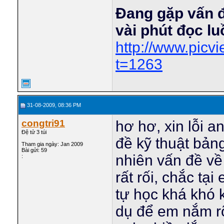
Đang gặp vấn 
vài phút đọc l
http://www.pic
t=1263
31-08-2009, 08:36 PM
congtri91
hơ hơ, xin lỗi a
Đệ tử 3 túi
đề kỹ thuật bản
Tham gia ngày: Jan 2009
Bài gửi: 59
nhiên vấn đề về
:
rất rối, chắc tạ
tự học khá khó 
dụ để em nắm r