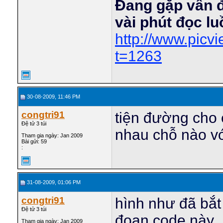
Đang gặp vấn 
vài phút đọc l
http://www.pic
t=1263
30-08-2009, 11:46 PM
congtri91
tiện đường cho
Đệ tử 3 túi
nhau chỗ nào v
Tham gia ngày: Jan 2009
Bài gửi: 59
:
31-08-2009, 01:06 PM
congtri91
hình như đã bắt 
Đệ tử 3 túi
đoạn code này
Tham gia ngày: Jan 2009