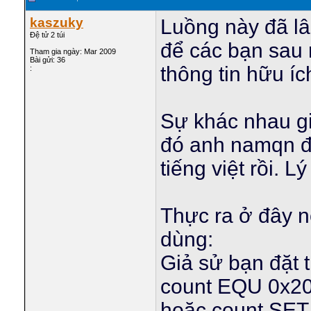
kaszuky
Luồng này đã lâ
Đệ tử 2 túi
để các bạn sau 
Tham gia ngày: Mar 2009
Bài gửi: 36
thông tin hữu íc
:
Sự khác nhau giữ
đó anh namqn đã
tiếng việt rồi. 
Thực ra ở đây n
dùng:
Giả sử bạn đặt 
count EQU 0x2
hoặc count SET