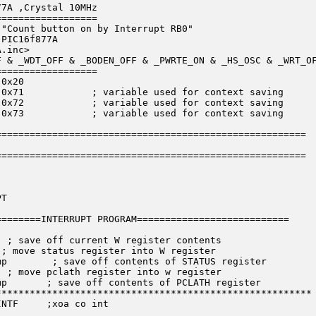
=================

=================

======================================================

======================================================

=======INTERRUPT PROGRAM===========================		

*******************************************************
