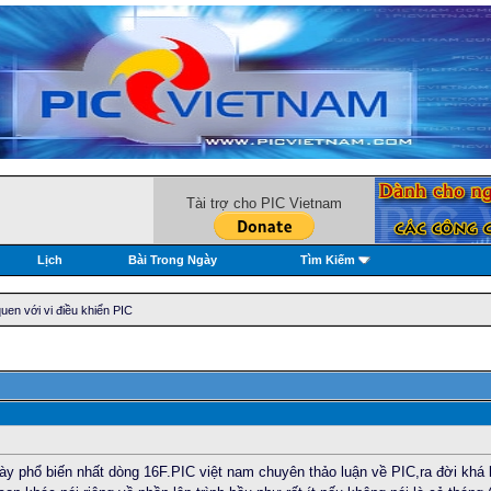
Tài trợ cho PIC Vietnam
Lịch
Bài Trong Ngày
Tìm Kiếm
en với vi điều khiển PIC
y phổ biến nhất dòng 16F.PIC việt nam chuyên thảo luận về PIC,ra đời khá lâ