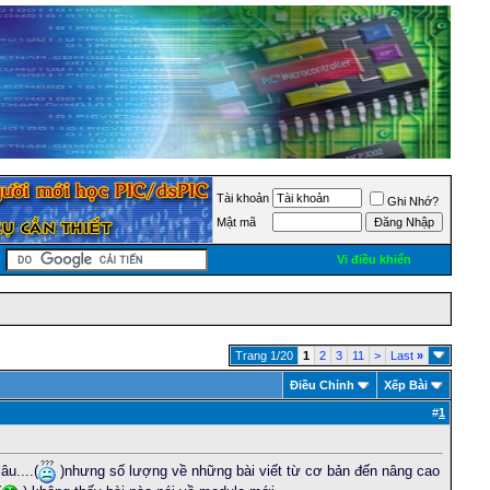
Tài khoản
Ghi Nhớ?
Mật mã
Vi điều khiển
Trang 1/20
1
2
3
11
>
Last
»
Ðiều Chỉnh
Xếp Bài
#
1
u....(
)nhưng số lượng về những bài viết từ cơ bản đến nâng cao