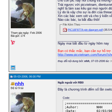
cho con pic này nói chung và những co
Trái ngược với picvietnam, dientuvi
nghĩ là làm sao kêu gọi mọi người đó
Lý do là vậy cho sự ra đời của thre
Xin các bác xem xét và cho ý kiến về
Nào các bác, ta bắt đầu thôi!
File Kèm Theo
PIC16F877A-pin diagram.pdf
(35.5 K
Tham gia ngày: Feb 2006
Bài gửi: 174
:
__________________
Ngày mai bắt đầu từ ngày hôm nay
Bạn có thắc mắc, bạn cần sự hỗ trợ 
http://www.picvietnam.com/forum//s
thay đổi nội dung bởi:
nhh
, 07-03-2006 lúc
0
05-03-2006, 06:00 PM
nhh
Ngắt ngoài với RB0
Đệ tử 9 túi
Đây là chương trình đếm số lần switc
Code:
;=======================
;Auhor:		NHH

;Date:		02/03/06
