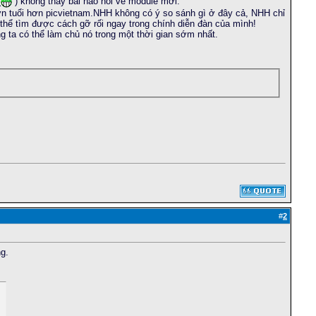
(
) không thấy bài nào nói về module mới.
lớn tuổi hơn picvietnam.NHH không có ý so sánh gì ở đây cả, NHH chỉ
ó thể tìm được cách gỡ rối ngay trong chính diễn đàn của mình!
g ta có thể làm chủ nó trong một thời gian sớm nhất.
#
2
ng.