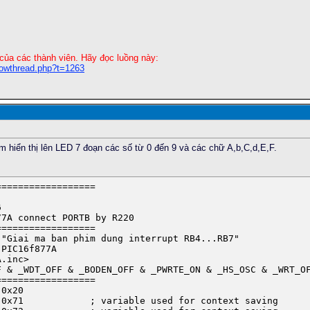
của các thành viên. Hãy đọc luồng này:
howthread.php?t=1263
-----------------------------------

 0 den 9 va OFF

 0

m hiển thị lên LED 7 đoạn các số từ 0 đến 9 và các chữ A,b,C,d,E,F.
=================

-----------------------------------

=================

=================
