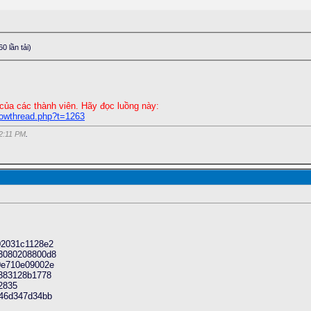
0 lần tải)
của các thành viên. Hãy đọc luồng này:
howthread.php?t=1263
2:11 PM
.
*******************************************************

02031c1128e2
3080208800d8
0e710e09002e
383128b1778
2835
346d347d34bb