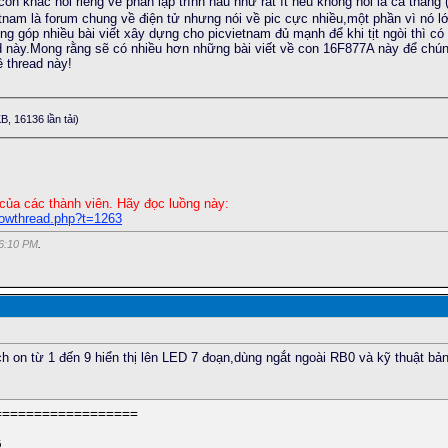
n khác nói riêng về phần lập trình hầu như rất ít nếu không nói là cả tháng 
etnam là forum chung về điện tử nhưng nói về pic cực nhiều,một phần vì nó 
ng góp nhiều bài viết xây dựng cho picvietnam đủ mạnh để khi tịt ngòi thì c
ad này.Mong rằng sẽ có nhiều hơn những bài viết về con 16F877A này để chún
 thread này!
B, 16136 lần tải)
của các thành viên. Hãy đọc luồng này:
howthread.php?t=1263
6:10 PM
.
h on từ 1 đến 9 hiển thị lên LED 7 đoạn,dùng ngắt ngoài RB0 và kỹ thuật bả
=================
