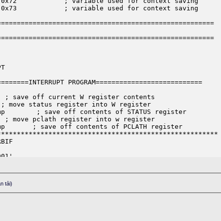
======================================================

======================================================

=======INTERRUPT PROGRAM===========================		

*******************************************************

n tải)