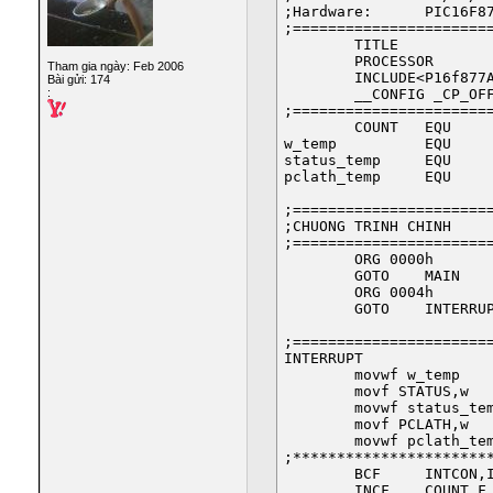
;Hardware:	PIC16F877A ,Crystal 10MHz

;=======================
	TITLE 		"Count button on by Interrupt RB0"

	PROCESSOR	PIC16f877A 

Tham gia ngày: Feb 2006
	INCLUDE<P16f877A.inc> 

Bài gửi: 174
:
	__CONFIG _CP_OFF & _WDT_OFF & _BODEN_OFF & _PWRTE_ON & _HS_OSC & _WRT_OFF & _CPD_OFF &_LVP_OFF

;=======================
	COUNT	EQU	0x20	

w_temp		EQU	0x71		; variable used for context saving 

status_temp	EQU	0x72		; variable used for context saving

pclath_temp	EQU	0x73		; variable used for context saving			

;=======================
;CHUONG TRINH CHINH

;=======================
	ORG 0000h

	GOTO 	MAIN

	ORG 0004h

	GOTO	INTERRUPT

;=======================
INTERRUPT

	movwf w_temp	 ; save off current W register contents

	movf STATUS,w 	; move status register into W register

	movwf status_temp	 ; save off contents of STATUS register

	movf PCLATH,w	 ; move pclath register into w register

	movwf pclath_temp 	; save off contents of PCLATH register

;***********************
	BCF	INTCON,INTF	;xoa co int

	INCF	COUNT,F
