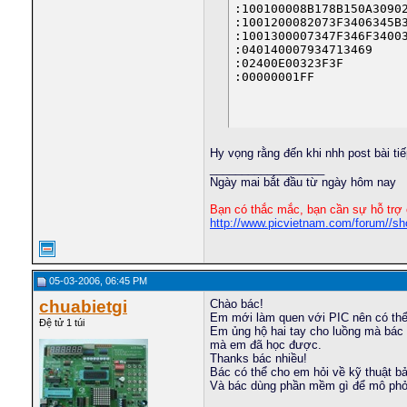
	BTFSS	PORTB,5

:100100008B178B150A30902
	GOTO	DIS_6

:1001200082073F3406345B3
	MOVLW	d'5'	;5

:1001300007347F346F34003
	CALL	TABLE

:040140007934713469

	MOVWF	PORTC

:02400E00323F3F

	retfie 

:00000001FF
DIS_6

	BTFSS	PORTB,6

	GOTO	DIS_7

	MOVLW	d'6'	;6

Hy vọng rằng đến khi nhh post bài ti
	CALL	TABLE

__________________
	MOVWF	PORTC

Ngày mai bắt đầu từ ngày hôm nay
	retfie 

DIS_7

Bạn có thắc mắc, bạn cần sự hỗ trợ 
	BTFSS	PORTB,7

http://www.picvietnam.com/forum//s
	GOTO	DIS_8

	MOVLW	d'7'	;7

	CALL	TABLE

	MOVWF	PORTC

	retfie 

05-03-2006, 06:45 PM
DIS_8

chuabietgi
Chào bác!
	MOVLW	b'00000100'

Em mới làm quen với PIC nên có thể g
	MOVWF	PORTB

Đệ tử 1 túi
Em ủng hộ hai tay cho luồng mà bác
	BTFSS	PORTB,4

mà em đã học được.
	GOTO	DIS_9

Thanks bác nhiều!
	MOVLW	d'8'	;8

Bác có thể cho em hỏi về kỹ thuật b
	CALL	TABLE

Và bác dùng phần mềm gì để mô phỏng
	MOVWF	PORTC

	retfie 
