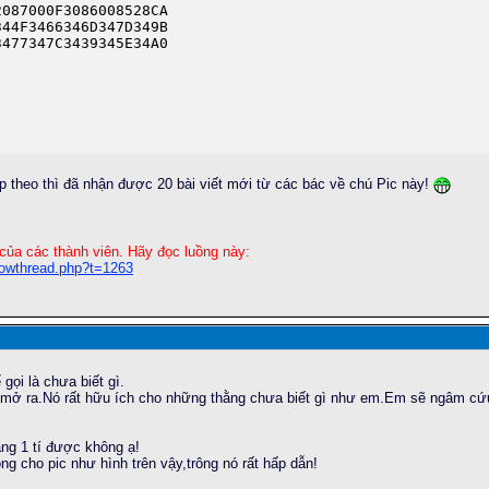
087000F3086008528CA

44F3466346D347D349B

477347C3439345E34A0

ếp theo thì đã nhận được 20 bài viết mới từ các bác về chú Pic này!
của các thành viên. Hãy đọc luồng này:
howthread.php?t=1263
ọi là chưa biết gì.
 mở ra.Nó rất hữu ích cho những thằng chưa biết gì như em.Em sẽ ngâm cứu 
ảng 1 tí được không ạ!
 cho pic như hình trên vậy,trông nó rất hấp dẫn!