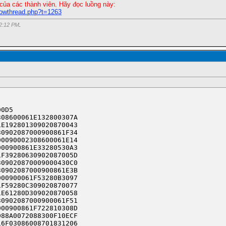
của các thành viên. Hãy đọc luồng này:
howthread.php?t=1263
2:12 PM
.
0D5

08600061E132800307A

E192801309020870043

0902087000900861F34

0090002308600061E14

00900861E33280530A3

F39280630902087005D

09020870009000430C0

0902087000900861E3B

00900061F53280B3097

F59280C309020870077

E61280D309020870058

0902087000900061F51

00900861F722810308D

88A0072088300F10ECF

6F03086008701831206
