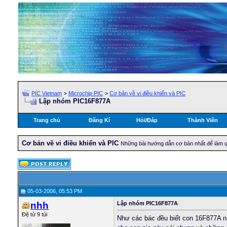
PIC Vietnam
>
Microchip PIC
>
Cơ bản về vi điều khiển và PIC
Lập nhóm PIC16F877A
Trang chủ
Đăng Kí
Hỏi/Ðáp
Thành Viên
Cơ bản về vi điều khiển và PIC
Những bài hướng dẫn cơ bản nhất để làm qu
05-03-2006, 05:53 PM
nhh
Lập nhóm PIC16F877A
Đệ tử 9 túi
Như các bác đều biết con 16F877A nà