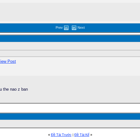
Prev
Next
u the nao z ban
«
Ðề Tài Trước
|
Ðề Tài Kế
»