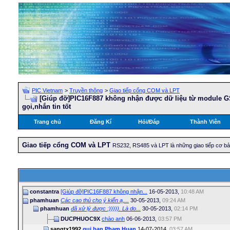
PIC Vietnam
>
Truyền thông
>
Giao tiếp cổng COM và LPT
[Giúp đỡ]PIC16F887 không nhận được dữ liệu từ module 
gọi,nhắn tin tốt
Trang chủ
Đăng Kí
Hỏi/Ðáp
Thành Viên
Giao tiếp cổng COM và LPT
RS232, RS485 và LPT là những giao tiếp cơ bản 
constantra
[Giúp đỡ]PIC16F887 không nhận...
16-05-2013,
10:48 AM
phamhuan
Các cao thủ cho ý kiến ạ,...
30-05-2013,
09:24 AM
phamhuan
đã xử lý được :))))). Là do...
30-05-2013,
02:14 PM
DUCPHUOC9X
chào anh
06-06-2013,
03:57 PM
sangtx1992
gui ban Pham Huan
14-07-2014,
03:57 AM