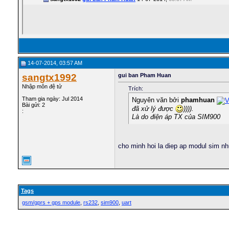
14-07-2014, 03:57 AM
sangtx1992
gui ban Pham Huan
Nhập môn đệ tử
Trích:
Tham gia ngày: Jul 2014
Nguyên văn bởi
phamhuan
Bài gửi: 2
đã xử lý được
)))).
:
Là do điện áp TX của SIM900
cho minh hoi la diep ap modul sim nh
Tags
gsm/gprs + gps module
,
rs232
,
sim900
,
uart