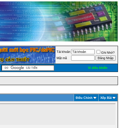
Tài khoản
Ghi Nhớ?
Mật mã
Vi điều khiển
Ðiều Chỉnh
Xếp Bài