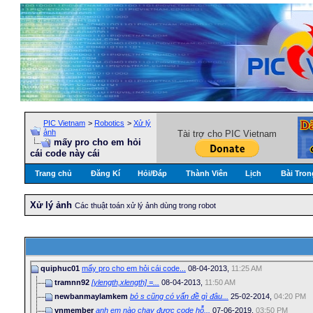
PIC Vietnam
>
Robotics
>
Xử lý
ảnh
Tài trợ cho PIC Vietnam
mấy pro cho em hỏi
cái code này cái
Trang chủ
Đăng Kí
Hỏi/Ðáp
Thành Viên
Lịch
Bài Tron
Xử lý ảnh
Các thuật toán xử lý ảnh dùng trong robot
quiphuc01
mấy pro cho em hỏi cái code...
08-04-2013,
11:25 AM
tramnn92
[ylength,xlength] =...
08-04-2013,
11:50 AM
newbanmaylamkem
bỏ s cũng có vấn đề gì đâu...
25-02-2014,
04:20 PM
vnmember
anh em nào chạy được code hỗ...
07-06-2019,
03:50 PM