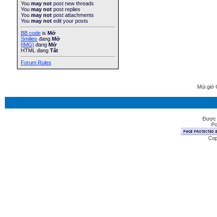
You
may not
post new threads
You
may not
post replies
You
may not
post attachments
You
may not
edit your posts
BB code
is
Mở
Smilies
đang
Mở
[IMG]
đang
Mở
HTML đang
Tắt
Forum Rules
Múi giờ 
Được 
Po
Cop