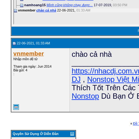
namhoang15
Mình cũng không chạy được...
17-07-2019,
03:50 PM
vnmember
chào cả nhà
22-06-2021,
01:33 AM
22-06-2021, 01:33 AM
vnmember
chào cả nhà
Nhập môn đệ tử
________________
Tham gia ngày: Jun 2014
https://nhacdj.com.v
Bài gửi: 4
:
DJ
,
Nonstop Việt M
Thích Tốt Trên Các
Nonstop
Dù Bạn Ở B
«
Ðề 
Quyền Sử Dụng Ở Diễn Ðàn