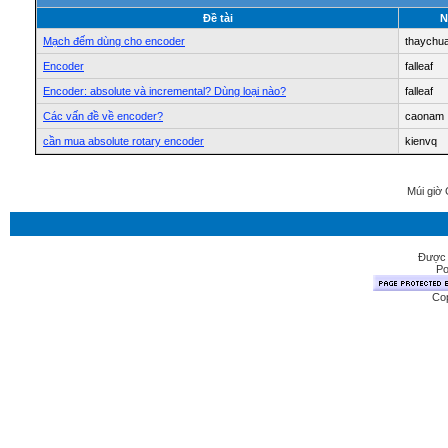
Ðề tài
N
Mạch đếm dùng cho encoder
thaychu
Encoder
falleaf
Encoder: absolute và incremental? Dùng loại nào?
falleaf
Các vấn đề về encoder?
caonam
cần mua absolute rotary encoder
kienvq
Múi giờ 
Được 
Po
Cop