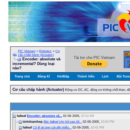
PIC Vietnam
>
Robotics
>
Cơ
cấu chấp hành (Actuator)
Tài trợ cho PIC Vietnam
Encoder: absolute và
incremental? Dùng loại
nào?
Trang chủ
Đăng Kí
Hỏi/Ðáp
Thành Viên
Lịch
Bài Tron
Cơ cấu chấp hành (Actuator)
Động cơ DC, AC, động cơ không chổi than, độ
falleaf
Encoder: absolute và...
02-06-2005,
03:52 AM
tinhthanthep
Bác falleaf cho hỏi sao tôi...
02-06-2005,
10:04 PM
falleaf
Có lẽ do bạn cài đặt nhiều...
02-06-2005,
10:42 PM