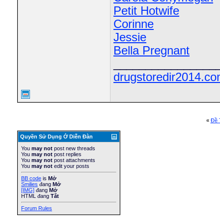
Petit Hotwife
Corinne
Jessie
Bella Pregnant
________________
drugstoredir2014.c
«
Ðề 
Quyền Sử Dụng Ở Diễn Ðàn
You
may not
post new threads
You
may not
post replies
You
may not
post attachments
You
may not
edit your posts
BB code
is
Mở
Smilies
đang
Mở
[IMG]
đang
Mở
HTML đang
Tắt
Forum Rules