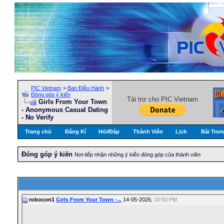
PIC Vietnam
>
Ban Điều Hành
>
Đóng góp ý kiến
Tài trợ cho PIC Vietnam
Girls From Your Town
- Anonymous Casual Dating
- No Verify
Trang chủ
Đăng Kí
Hỏi/Ðáp
Thành Viên
Lịch
Bài Tron
Đóng góp ý kiến
Nơi tiếp nhận những ý kiến đóng góp của thành viên
robocon1
Girls From Your Town -...
14-05-2026,
10:50 PM