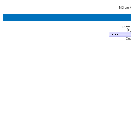
Múi giờ 
Được 
Po
Cop