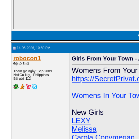
14-05-2026, 10:50 PM
robocon1
Girls From Your Town -
Đệ tử 5 túi
Womens From Your T
Tham gia ngày: Sep 2009
Nơi Cư Ngụ: Philippines
https://SecretPrivat
Bài gửi: 112
:
Womens In Your T
New Girls
LEXY
Melissa
Carola Conymegan