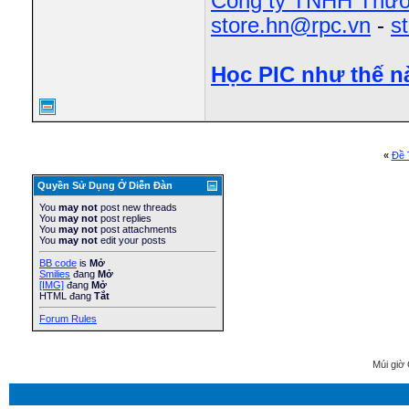
Công ty TNHH Thươ
store.hn@rpc.vn
-
s
Học PIC như thế n
«
Ðề 
Quyền Sử Dụng Ở Diễn Ðàn
You
may not
post new threads
You
may not
post replies
You
may not
post attachments
You
may not
edit your posts
BB code
is
Mở
Smilies
đang
Mở
[IMG]
đang
Mở
HTML đang
Tắt
Forum Rules
Múi giờ 