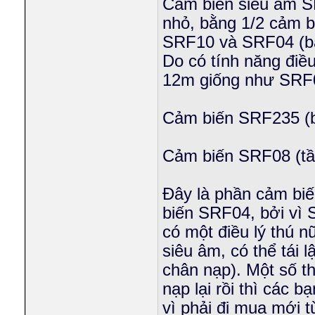
Cảm biến siêu âm S
nhỏ, bằng 1/2 cảm b
SRF10 và SRF04 (b
Do có tính năng điều
12m giống như SRF
Cảm biến SRF235 (
Cảm biến SRF08 (tầ
Đây là phần cảm biế
biến SRF04, bởi vì 
có một điều lý thú n
siêu âm, có thể tái 
chân nạp). Một số t
nạp lại rồi thì các
vì phải đi mua mới 