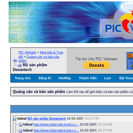
PIC Vietnam
>
Mua bán & Trao
đổi
>
Quảng cáo và bán sản
Tài trợ cho PIC Vietnam
phẩm
Bộ sản phẩm
Devantech
Trang chủ
Đăng Kí
Hỏi/Ðáp
Thành Viên
Lịch
Bài Tron
Quảng cáo và bán sản phẩm
Làm thế nào để giới thiệu và bán sản phẩm c
falleaf
Bộ sản phẩm Devantech
23-03-2007,
04:32 PM
falleaf
http://www.robot-electronics.c...
23-03-2007,
04:34 PM
falleaf
http://www.robot-electronics.c...
23-03-2007,
04:37 PM