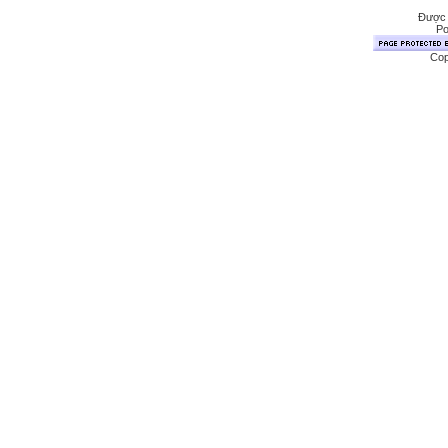
Được 
Po
Cop