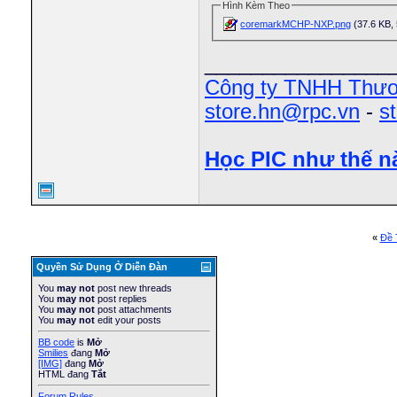
Hình Kèm Theo
coremarkMCHP-NXP.png
(37.6 KB, 5
________________
Công ty TNHH Thươ
store.hn@rpc.vn
-
s
Học PIC như thế n
«
Ðề 
Quyền Sử Dụng Ở Diễn Ðàn
You
may not
post new threads
You
may not
post replies
You
may not
post attachments
You
may not
edit your posts
BB code
is
Mở
Smilies
đang
Mở
[IMG]
đang
Mở
HTML đang
Tắt
Forum Rules