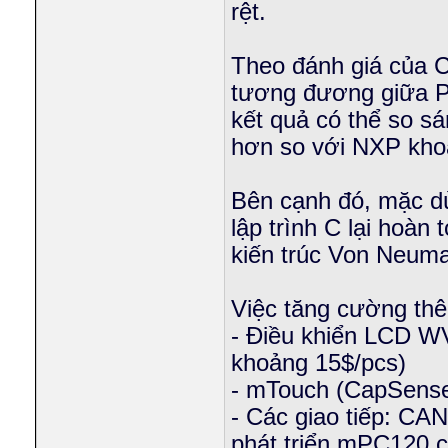
rệt.
Theo đánh giá của C
tương đương giữa 
kết quả có thể so s
hơn so với NXP kho
Bên cạnh đó, mặc dù 
lập trình C lại hoàn
kiến trúc Von Neuma
Việc tăng cường thê
- Điều khiển LCD W
khoảng 15$/pcs)
- mTouch (CapSense, 
- Các giao tiếp: CA
phát triển mPC120 