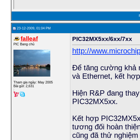
23-12-2009, 01:04 PM
falleaf
PIC32MX5xx/6xx/7xx
PIC Bang chủ
http://www.microch
Để tăng cường khả 
và Ethernet, kết h
Tham gia ngày: May 2005
Bài gửi: 2,631
:
Hiện R&P đang tha
PIC32MX5xx.
Kết hợp PIC32MX5xx
tương đối hoàn thiệ
cũng đã thử nghiệm 