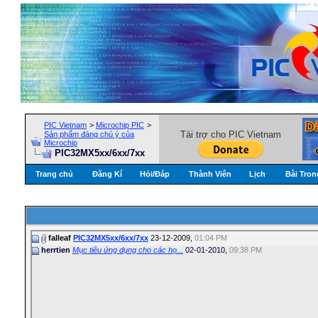
PIC Vietnam
>
Microchip PIC
>
Tài trợ cho PIC Vietnam
Sản phẩm đáng chú ý của
Microchip
PIC32MX5xx/6xx/7xx
Trang chủ
Đăng Kí
Hỏi/Ðáp
Thành Viên
Lịch
Bài Tron
falleaf
PIC32MX5xx/6xx/7xx
23-12-2009,
01:04 PM
herrtien
Mục tiêu ứng dụng cho các họ...
02-01-2010,
09:38 PM