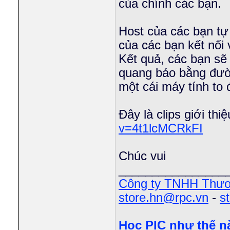
của chính các bạn.
Host của các bạn tự
của các bạn kết nối 
Kết quả, các bạn sẽ
quang báo bằng đườn
một cái máy tính to
Đây là clips giới thi
v=4t1lcMCRkFI
Chúc vui
________________
Công ty TNHH Thươ
store.hn@rpc.vn
-
s
Học PIC như thế n