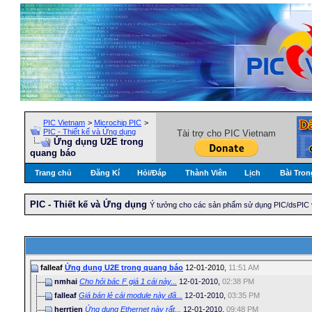
PIC Vietnam
>
Microchip PIC
>
PIC - Thiết kế và Ứng dụng
Tài trợ cho PIC Vietnam
Ứng dụng U2E trong
quang báo
Trang chủ
Đăng Kí
Hỏi/Ðáp
Thành Viên
Lịch
Bài Tron
PIC - Thiết kế và Ứng dụng
Ý tưởng cho các sản phẩm sử dụng PIC/dsPIC 
falleaf
Ứng dụng U2E trong quang báo
12-01-2010,
11:51 AM
nmhai
Cho hỏi bác F giá 1 cái này...
12-01-2010,
02:38 PM
falleaf
Giá bán lẻ cái module này đã...
12-01-2010,
03:35 PM
herrtien
Ứng dụng Ethernet này rất...
12-01-2010,
09:48 PM