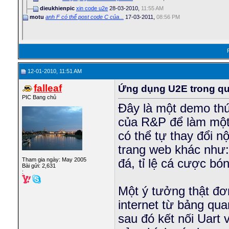
dieukhienpic
xin code u2e
28-03-2010,
11:55 AM
motu
anh F có thể post code C của...
17-03-2011,
08:56 PM
12-01-2010, 11:51 AM
falleaf
Ứng dụng U2E trong q
PIC Bang chủ
Đây là một demo thú
của R&P để làm một
có thể tự thay đổi nộ
trang web khác như: t
Tham gia ngày: May 2005
đá, tỉ lệ cá cược bón
Bài gửi: 2,631
:
Một ý tưởng thật đơ
internet từ bảng qu
sau đó kết nối Uart 