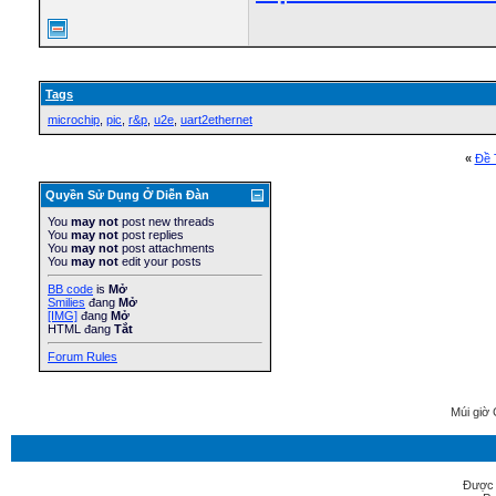
Tags
microchip
,
pic
,
r&p
,
u2e
,
uart2ethernet
«
Ðề 
Quyền Sử Dụng Ở Diễn Ðàn
You
may not
post new threads
You
may not
post replies
You
may not
post attachments
You
may not
edit your posts
BB code
is
Mở
Smilies
đang
Mở
[IMG]
đang
Mở
HTML đang
Tắt
Forum Rules
Múi giờ 
Được 