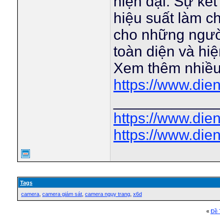
hiện đại. Sự kết
hiệu suất làm c
cho những người
toàn diện và hiệ
Xem thêm nhiều
https://www.die
____________
https://www.die
https://www.die
Tags
camera
,
camera giám sát
,
camera ngụy trang
,
x6d
«
Ðề 