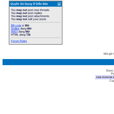
Quyền Sử Dụng Ở Diễn Ðàn
You
may not
post new threads
You
may not
post replies
You
may not
post attachments
You
may not
edit your posts
BB code
is
Mở
Smilies
đang
Mở
[IMG]
đang
Mở
HTML đang
Tắt
Forum Rules
Múi giờ 
Được 
Po
Cop