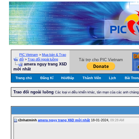
PIC Vietnam
>
Mua bán & Trao
đổi
>
Trao đổi ngoài luồng
Tài trợ cho PIC Vietnam
amera ngụy trang X6D
mới nhất
Trang chủ
Đăng Kí
Hỏi/Ðáp
Thành Viên
Lịch
Bài Tron
Trao đổi ngoài luồng
Các loại vi điều khiển khác, tản mạn của các anh chàng 
r2nhatminh
amera ngụy trang X6D mới nhất
18-01-2024,
09:28 AM