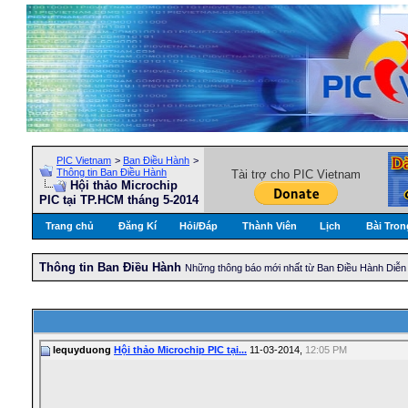
PIC Vietnam
>
Ban Điều Hành
>
Thông tin Ban Điều Hành
Tài trợ cho PIC Vietnam
Hội thảo Microchip
PIC tại TP.HCM tháng 5-2014
Trang chủ
Đăng Kí
Hỏi/Ðáp
Thành Viên
Lịch
Bài Tron
Thông tin Ban Điều Hành
Những thông báo mới nhất từ Ban Điều Hành Diễn
lequyduong
Hội thảo Microchip PIC tại...
11-03-2014,
12:05 PM