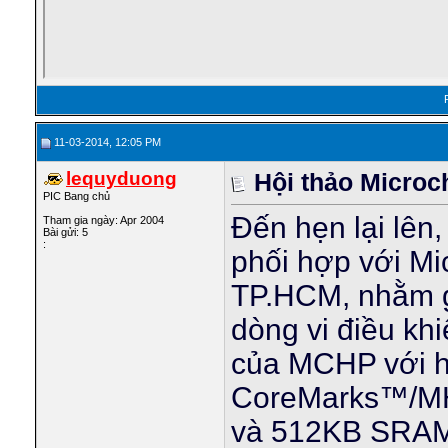
11-03-2014, 12:05 PM
lequyduong
Hội thảo Microc
PIC Bang chủ
Đến hẹn lại lên
Tham gia ngày: Apr 2004
Bài gửi: 5
:
phối hợp với Mic
TP.HCM, nhằm g
dòng vi điều kh
của MCHP với hi
CoreMarks™/MHz
và 512KB SRAM,