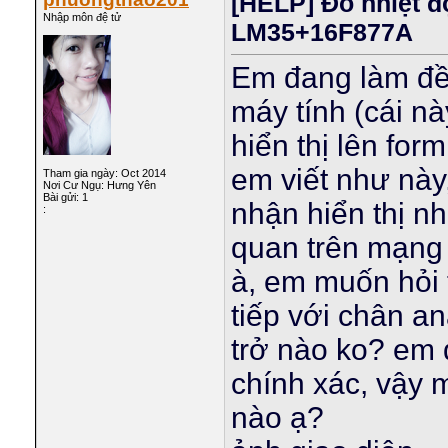
[HELP] Đo nhiệt độ+
Nhập môn đệ tử
LM35+16F877A
Em đang làm đề ta
máy tính (cái n
hiển thị lên fo
em viết như này
Tham gia ngày: Oct 2014
Nơi Cư Ngụ: Hưng Yên
Bài gửi: 1
nhận hiển thị nhi
:
quan trên mạng nh
à, em muốn hỏ
tiếp với chân 
trở nào ko? em 
chính xác, vậy 
nào ạ?