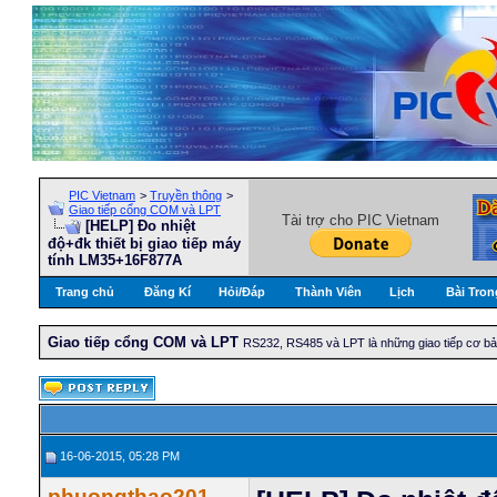
PIC Vietnam
>
Truyền thông
>
Giao tiếp cổng COM và LPT
Tài trợ cho PIC Vietnam
[HELP] Đo nhiệt
độ+đk thiết bị giao tiếp máy
tính LM35+16F877A
Trang chủ
Đăng Kí
Hỏi/Ðáp
Thành Viên
Lịch
Bài Tron
Giao tiếp cổng COM và LPT
RS232, RS485 và LPT là những giao tiếp cơ bản 
16-06-2015, 05:28 PM
phuongthao201