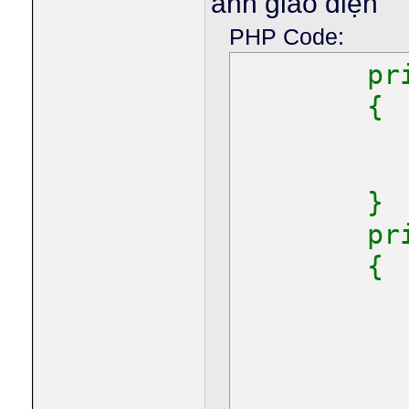
ảnh giao diện
PHP Code:
pr
{
}
priv
{
if