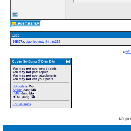
el
Tags
16f877a
,
giao tiep may tinh
,
rs232
if
«
Ðề 
Quyền Sử Dụng Ở Diễn Ðàn
You
may not
post new threads
You
may not
post replies
You
may not
post attachments
You
may not
edit your posts
el
BB code
is
Mở
Smilies
đang
Mở
[IMG]
đang
Mở
HTML đang
Tắt
Forum Rules
}
Múi giờ 