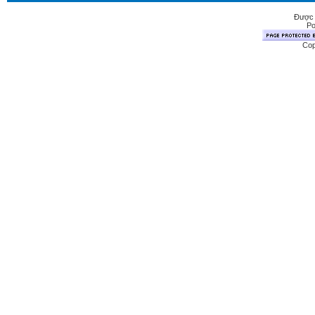
Được 
Po
Cop