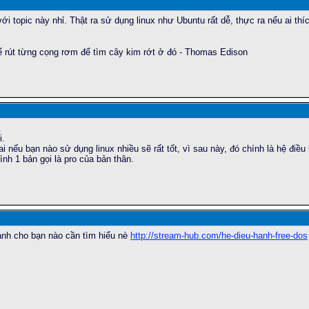
 topic này nhỉ. Thật ra sử dụng linux như Ubuntu rất dễ, thực ra nếu ai th
 rút từng cọng rơm để tìm cây kim rớt ở đó - Thomas Edison
.
i.
i nếu bạn nào sử dụng linux nhiều sẽ rất tốt, vì sau này, đó chính là hệ điề
ình 1 bản gọi là pro của bản thân.
hành cho bạn nào cần tìm hiểu nè
http://stream-hub.com/he-dieu-hanh-free-dos