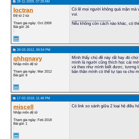
28-11-2009, 07:28 AM
loctran
Có lẽ mọi người không quá mặn mà với
vui.
Đệ tử 2 túi
__________________
Tham gia ngày: Oct 2009
Nếu không còn cách nào khác, có thể
Bài gửi: 26
:
28-03-2012, 09:54 PM
qhhqnavy
Mình thấy chủ đề này rất hay đó chứ
mình là người cũng thích học cái mớ
Nhập môn đệ tử
và theo như mình biết được, tương la
bản thân mình có thể tự tạo ra cho m
Tham gia ngày: Mar 2012
Bài gửi: 9
:
17-02-2018, 11:48 PM
miscell
Có link so sánh giữa 2 loại hệ điều 
Nhập môn đệ tử
Tham gia ngày: Feb 2018
Bài gửi: 1
: