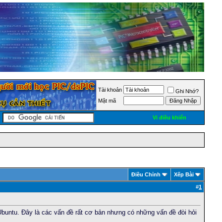
Tài khoản
Ghi Nhớ?
Mật mã
Vi điều khiển
Ðiều Chỉnh
Xếp Bài
#
1
buntu. Đây là các vấn đề rất cơ bản nhưng có những vấn đề đòi hỏi