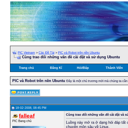
PIC Vietnam
>
Các Đề Tài
>
PIC và Robot trên nền Ubuntu
Cùng trao đổi những vấn đề cài đặt và sử dụng Ubuntu
Trang chủ
Đăng Kí
Hỏi/Ðáp
Thành Viên
PIC và Robot trên nền Ubuntu
Đây là một chủ trương mới mà chúng ta cần
18-02-2008, 08:45 PM
falleaf
Cùng trao đổi những vấn đề cài đặt và 
PIC Bang chủ
Luồng này mở ra ở dạng hỏi đáp tất 
chuyên môn sâu về Linux.