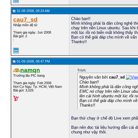
31-08-2008, 09:24 AM
cau7_sd
Chào bạn!!
Mình không phải là dân công nghệ t
Nhập môn đệ tử
chạy trên nền Linux ubuntu. Sau khi 
một lúc rồi nó biến mất không thấy t
Tham gia ngày: Jun 2008
Bài gửi: 2
Bạn có thể giải đáp cho mình về vấn
:
Thanks!!
01-09-2008, 08:47 PM
namqn
Trích:
Trưởng lão PIC bang
Nguyên văn bởi
cau7_sd
Chào bạn!!
Tham gia ngày: Feb 2006
Mình không phải là dân công ng
Nơi Cư Ngụ: Tp. HCM, Việt Nam
Bài gửi: 3,025
EMC nó chạy trên nền Linux ubun
:
lên cái hình ubuntu một lúc rồi 
Bạn có thể giải đáp cho mình về
Thanks!!
Bạn thử chạy ở chế độ Live xem phần
Bạn nên đọc tài liệu hướng dẫn cài đ
chung như vậy thôi.