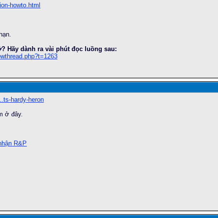
.ion-howto.html
hạn.
? Hãy dành ra vài phút đọc luồng sau:
owthread.php?t=1263
..ts-hardy-heron
m ở đây.
 nhận R&P