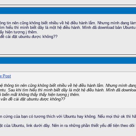
hông tin nên cũng không biết nhiều về hệ điều hành lắm. Nhưng mình đang
tìm hiểu thì mình biết dây là một hệ điều hành. Mình đã download bản Ubuntu 
hấy hiện tượng j thêm.
 đề cài đặt ubuntu được không??
hệ thông tin nên cũng không biết nhiều về hệ điều hành lắm. Nhưng mình đ
tu. Sau khi tìm hiểu thì mình biết dây là một hệ điều hành. Mình đã downloa
nó biến mất không thấy thấy hiện tượng j thêm.
 vấn đề cài đặt ubuntu được không??
 cứng của bạn có tương thích với Ubuntu hay không. Nếu mọi thứ ok thì hã
ặt của Ubuntu, link dưới đây. Nên in ra những phần thiết yếu để tiện theo dõi