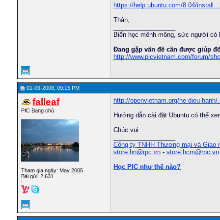
https://help.ubuntu.com/8.04/install..
Thân,
__________________
Biển học mênh mông, sức người có 
Đang gặp vấn đề cần được giúp đỡ
http://www.picvietnam.com/forum/sh
01-09-2008, 09:15 PM
falleaf
http://openvietnam.org/he-dieu-hanh/.
PIC Bang chủ
Hướng dẫn cài đặt Ubuntu có thể xe
Chúc vui
__________________
Công ty TNHH Thương mại và Giao
store.hn@rpc.vn
-
store.hcm@rpc.vn
Học PIC như thế nào?
Tham gia ngày: May 2005
Bài gửi: 2,631
: