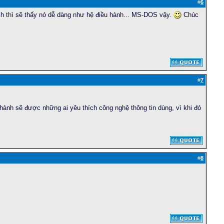
#
6
ích thì sẽ thấy nó dễ dàng như hệ điều hành... MS-DOS vậy.
Chúc
#
7
u hành sẽ được những ai yêu thích công nghệ thông tin dùng, vì khi đó
#
8