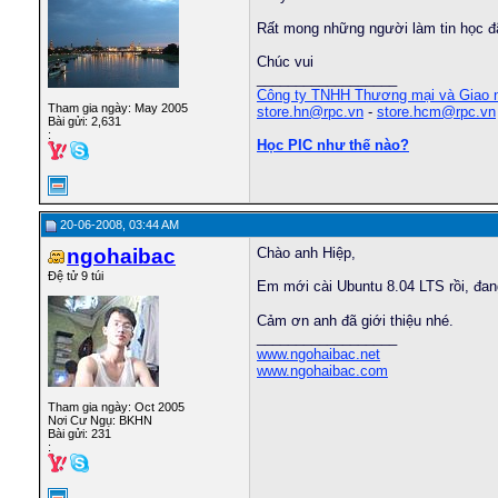
Rất mong những người làm tin học đã
Chúc vui
__________________
Công ty TNHH Thương mại và Giao
Tham gia ngày: May 2005
store.hn@rpc.vn
-
store.hcm@rpc.vn
Bài gửi: 2,631
:
Học PIC như thế nào?
20-06-2008, 03:44 AM
ngohaibac
Chào anh Hiệp,
Đệ tử 9 túi
Em mới cài Ubuntu 8.04 LTS rồi, đan
Cảm ơn anh đã giới thiệu nhé.
__________________
www.ngohaibac.net
www.ngohaibac.com
Tham gia ngày: Oct 2005
Nơi Cư Ngụ: BKHN
Bài gửi: 231
: