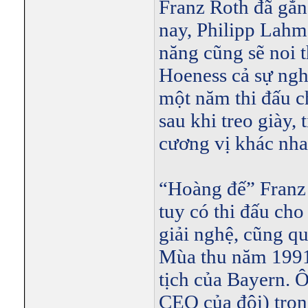
Franz Roth đã gắn
nay, Philipp Lahm
năng cũng sẽ noi t
Hoeness cả sự ngh
một năm thi đấu 
sau khi treo giày,
cương vị khác nhau
“Hoàng đế” Franz
tuy có thi đấu ch
giải nghệ, cũng q
Mùa thu năm 1991
tịch của Bayern. 
CEO của đội) tron