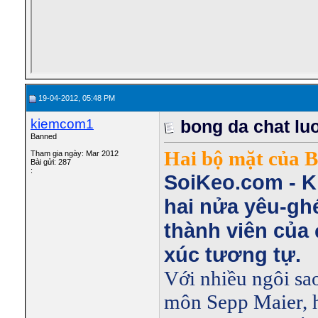
19-04-2012, 05:48 PM
kiemcom1
bong da chat lu
Banned
Hai bộ mặt của B
Tham gia ngày: Mar 2012
Bài gửi: 287
:
SoiKeo.com - K
hai nửa yêu-gh
thành viên của
xúc tương tự.
Với nhiều ngôi sao
môn Sepp Maier, h