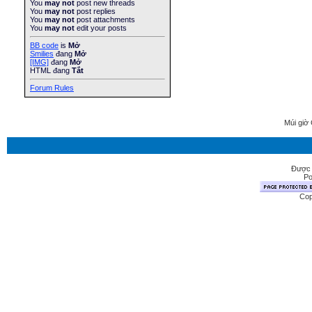
You
may not
post new threads
You
may not
post replies
You
may not
post attachments
You
may not
edit your posts
BB code
is
Mở
Smilies
đang
Mở
[IMG]
đang
Mở
HTML đang
Tắt
Forum Rules
Múi giờ 
Được 
Po
Cop