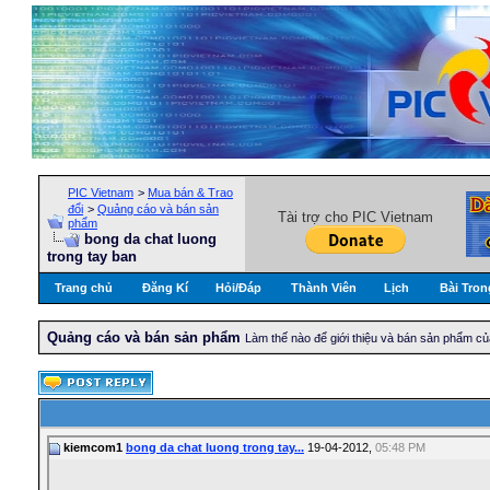
PIC Vietnam
>
Mua bán & Trao
đổi
>
Quảng cáo và bán sản
Tài trợ cho PIC Vietnam
phẩm
bong da chat luong
trong tay ban
Trang chủ
Đăng Kí
Hỏi/Ðáp
Thành Viên
Lịch
Bài Tron
Quảng cáo và bán sản phẩm
Làm thế nào để giới thiệu và bán sản phẩm c
kiemcom1
bong da chat luong trong tay...
19-04-2012,
05:48 PM