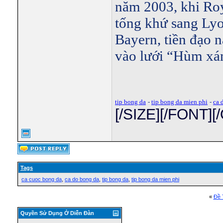
năm 2003, khi Roy
tống khứ sang Lyo
Bayern, tiền đạo 
vào lưới “Hùm xá
tip bong da
-
tip bong da mien phi
-
ca 
[/SIZE][/FONT]
Tags
ca cuoc bong da
,
ca do bong da
,
tip bong da
,
tip bong da mien phi
«
Ðề 
Quyền Sử Dụng Ở Diễn Ðàn