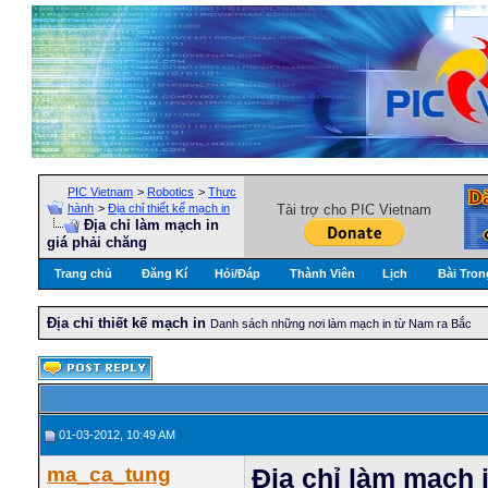
PIC Vietnam
>
Robotics
>
Thực
hành
>
Địa chỉ thiết kế mạch in
Tài trợ cho PIC Vietnam
Địa chỉ làm mạch in
giá phải chăng
Trang chủ
Đăng Kí
Hỏi/Ðáp
Thành Viên
Lịch
Bài Tron
Địa chỉ thiết kế mạch in
Danh sách những nơi làm mạch in từ Nam ra Bắc
01-03-2012, 10:49 AM
ma_ca_tung
Địa chỉ làm mạch 