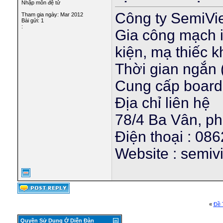
Nhập môn đệ tử
Công ty SemiVi
Tham gia ngày: Mar 2012
Bài gửi: 1
:
Gia công mạch in
kiện, mạ thiếc 
Thời gian ngắn 
Cung cấp board
Địa chỉ liên hệ
78/4 Ba Vân, p
Điện thoại : 08
Website : semiv
«
Ðề 
Quyền Sử Dụng Ở Diễn Ðàn