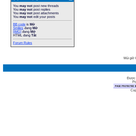
You
may not
post new threads
You
may not
post replies
You
may not
post attachments
You
may not
edit your posts
BB code
is
Mở
Smilies
đang
Mở
[IMG]
đang
Mở
HTML đang
Tắt
Forum Rules
Múi giờ 
Được 
Po
Cop