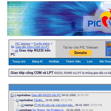
PIC Vietnam
>
Truyền thông
>
Giao tiếp cổng COM và LPT
Tài trợ cho PIC Vietnam
Giao tiếp RS232 trên
PC
Trang chủ
Đăng Kí
Hỏi/Ðáp
Thành Viên
Lịch
Bài Tron
Giao tiếp cổng COM và LPT
RS232, RS485 và LPT là những giao tiếp cơ bản 
ngohaibac
Giao tiếp RS232 trên PC
04-01-2006,
08:00 PM
ngohaibac
Tài liệu...
10-01-2006,
09:10 PM
namqn
Ở VN thì vào các cửa hàng bán...
05-01-2007,
09:55 PM
sytotham
No Strings, No Problem in...
22-01-2025,
06:31 AM