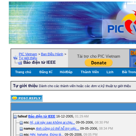
PIC Vietnam
>
Ban Điều Hành
>
Tài trợ cho PIC Vietnam
Tự giới thiệu
Báo điện tử IEEE
Trang chủ
Đăng Kí
Hỏi/Ðáp
Thành Viên
Lịch
Bài Tron
Tự giới thiệu
Dành cho các thành viên hoặc các đơn vị kỹ thuật tự giới thiệu
falleaf
Báo điện tử IEEE
16-12-2005,
01:29 AM
ntc
Hì, cái này sao không ai chịu...
09-05-2006,
08:30 PM
namqn
Anh cũng có thể hỗ trợ việc...
09-05-2006,
08:34 PM
ntc
Hihi, hahaha. Đúng là...
09-05-2006,
09:05 PM