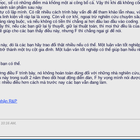
i học, sẽ có những điểm mà không một ai công bố cả. Vậy thì khi đã không côn
 thành sản phẩm sau này.
tự cô lập mình. Có rất nhiều cách trình bày vấn đề để tham khảo lẫn nhau, và
 linh kiện về ráp lại là xong. Còn về cơ khí, ngoại trừ nghiên cứu chuyên sâu
bảng ràng buộc, và nếu không có tiền thì chẳng ai hơi đâu lao đầu vào codin
y thì, nếu các bạn giữ lại lý thuyết, giữ lại thuật toán, thì mọi thứ đều là
 giúp cho các bạn thấy điều này, nhưng F thì chẳng ngại gì để nói.
i này, đó là các bạn hãy trao đổi thật nhiều nếu có thể. Một luận văn tốt nghi
ở thành một trụ cột gia đình. Một luận văn tốt nghiệp có thể giúp bạn hiểu 
 bạn có thể.
ững điều F trình bày, nó không hoàn toàn đúng đối với những nhà nghiên cứu,
u này trong suốt 2 năm theo dõi hoạt động diễn đàn, F hy vọng mình nói đượ
c nhiều điều hơn cách mà trước nay các bạn vẫn đang làm.
 nhận R&P
c
10:16 AM
.