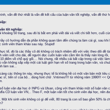
PM
ính, vấn đề thứ nhất là vấn đề kết cấu của luận văn tốt nghiệp, vấn đề thứ hai
hiệp:
văn tốt nghiệp:
hỉ khoảng 50 trang, sau đó bị bắt em phải viết dài và viết chi tiết hơn, cuối c
1 AM
 thầy cô hướng dẫn đa phần không quan tâm đến chúng ta làm cái gì, sau khi 
ác sinh viên tham khảo sau này. Stupid!
ực tế, đó là các thầy cô đó không có trách nhiệm đối với việc theo dõi đề tài,
 viên viết cho dài, để người đọc cuốn luận văn cầm lên là thấy nản lòng rồi, 
 10 điểm về chỗ quỳ gối.... Nói chung, rất nhiều cái bất cập trong cái việc làm
AM
 vẫn không sắp xếp một cái luật giới hạn về số trang trong luận văn, và ch
h làm sai...
kỹ càng các thông tin này, nhưng thực tế là không hề có một văn bản một tiê
hạc sĩ, tiến sĩ của bộ... dùng font chữ .Vntimes!!!! từ những năm 1990!!! <<
n.
M
 số luận văn đại học ở INPG và Ulsan, cộng với tham khảo một số luận văn 
 CD luận văn VN,.. Theo F, một luận văn tốt cho sinh viên đại học, nên đượ
 Một khi sinh viên không có gì để viết, 80 trang là con số bao gồm 50% là chép
ăn?