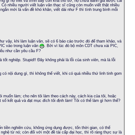
ng gì họ viết và trình bày còn khá thô sơ, họ chưa đánh giá được cái
.. Có nhiều người viết luận văn thạc sĩ cũng còn muốn viết thật nhiều
ngắn mới là vấn đề khó khăn, viết dài như F thì tính trung bình mỗi
Như vậy, khi làm luận văn, sẽ có 6 báo cáo trước đó để tham khảo, và
PIC vào trong luận văn
. Bởi vì lúc đó bộ môn CDT chưa xài PIC,
 nếu như cần yêu cầu F?
 nghiệp. Stupid!! Đây không phải là lỗi của sinh viên, mà là lỗi
có nội dung gì, thì không thể viết, khi có quá nhiều thứ linh tinh gom
ôi muốn làm; cho nên tôi làm theo cách này, cách kia của tôi, hoặc
t số kết quả và đạt mục đích tôi định làm! Tôi có thể làm gì hơn thế?
 tiền nghiên cứu, không ứng dụng được, tốn thời gian, có thể
ghệ từ nó; còn đối với một đề tài cấp đại học, thì rõ ràng thực sự là