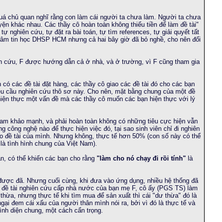
quá chủ quan nghĩ rằng con làm cái người ta chưa làm. Người ta chưa
yện khác nhau. Các thầy cô hoàn toàn không thiếu tiền để làm đề tài"
tự nghiên cứu, tự đặt ra bài toán, tự tìm references, tự giải quyết tất
g tâm tin học DHSP HCM nhưng cả hai bây giờ đã bỏ nghề, cho nên đối
ên cứu, F được hướng dẫn cả ở nhà, và ở trường, vì F cũng tham gia
 có các đề tài đặt hàng, các thầy cô giao các đề tài đó cho các bạn
 yêu cầu nghiên cứu thô sơ này. Cho nên, mặt bằng chung của một đề
à hiện thực một vấn đề mà các thầy cô muốn các bạn hiện thực với lý
ham khảo mạnh, và phải hoàn toàn không có những tiêu cực hiện vẫn
ng công nghệ nào để thực hiện việc đó, tại sao sinh viên chỉ đi nghiên
ho đề tài của mình. Nhưng không, thực tế hơn 50% (con số này có thể
là tình hình chung của Việt Nam).
àn, có thể khiến các bạn cho rằng
"làm cho nó chạy đi rồi tính"
là
được đã. Nhưng cuối cùng, khi đưa vào ứng dụng, nhiều hệ thống đã
 đề tài nghiên cứu cấp nhà nước của bạn mẹ F, cô ấy (PGS TS) làm
ư thừa, nhưng thực tế khi tìm mua để sản xuất thì cái "dư thừa" đó là
gại đem cái xấu của người thân mình nói ra, bởi vì đó là thực tế và
bình diện chung, một cách cẩn trọng.