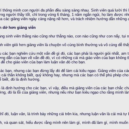
 trí thông minh con người đa phần đều sàng sàng nhau. Sinh viên quá lười thì
ng người thầy tốt, chỉ trong vòng 6 tháng, 1 năm ngắn ngủi, họ làm được 
a các giảng viên ngày càng nặng nề hơn, và trách nhiệm hướng dẫn những điề
n dở hơn giảng viên
rằng sinh viên thằng nào cũng như thằng nào, con nào cũng như con nấy, tụi 
nh viên giỏi hơn giảng viên là chuyện vô cùng bình thường và vô cùng dễ thấ
 các bạn nghiên cứu một vấn đề gì đó, các bạn phải là người giỏi nhất, am t
ướng dẫn của bạn về vấn đề đó, vì có những cái mà giáo viên của bạn không 
 là để cho giáo viên của bạn làm luận văn đó cho bạn.
 các bạn, nhưng các bạn đừng lấy đó để làm cái kiêu ngạo. Giảng viên của cá
cái thần không biết, quỷ không hay, nhưng mà các bạn có thể phù phép cho
 biết, đó là định hướng.
 là định hướng cho các bạn, vì vậy, điều mà giảng viên của các bạn chắc chắ
ng, đó là lỗi của giảng viên, nhưng nếu như bạn kiêu ngạo cho rằng mình là
 đó, luận văn, là trình bày những cái trên kia, nhưng luận văn là cái mà tự bạ
, và quan sát, hiểu được rằng mình nên làm gì, mình đã làm gì, mình muốn gì