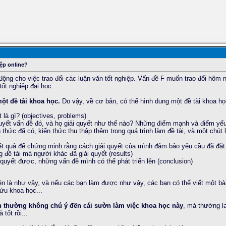
iệp online?
động cho việc trao đổi các luận văn tốt nghiệp. Vấn đề F muốn trao đổi hôm n
tốt nghiệp đại học.
một đề tài khoa học.
Do vậy, về cơ bản, có thể hình dung một đề tài khoa học
 là gì? (objectives, problems)
yết vấn đề đó, và họ giải quyết như thế nào? Những điểm mạnh và điểm yếu 
hức đã có, kiến thức thu thập thêm trong quá trình làm đề tài, và một chút l
ết quả để chứng minh rằng cách giải quyết của mình đảm bảo yêu cầu đã đặt r
 đề tài mà người khác đã giải quyết (results)
uyết được, những vấn đề mình có thể phát triển lên (conclusion)
ện là như vậy, và nếu các bạn làm được như vậy, các bạn có thể viết một b
cứu khoa học...
n thường không chú ý đến cái sườn làm việc khoa học này
, mà thường la
tốt rồi...