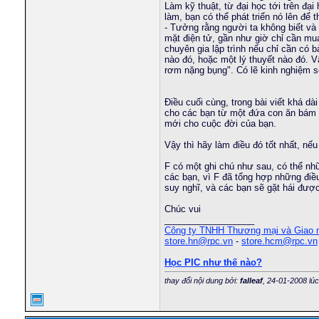
Làm kỹ thuật, từ đại học tới trên đạ
trungdaicadn
Womens In Your City -...
08-05-2026,
05:02 PM
làm, bạn có thể phát triển nó lên để
tsseo133
Womens In Your Town -...
13-05-2026,
05:20 AM
- Tưởng rằng người ta không biết và 
conmabachkhoa
Real Girls. Real Desire. Real...
27-07-2026,
11:50 AM
mặt điện tử, gần như giờ chỉ cần mua
chuyên gia lập trình nếu chỉ cần có 
minhpupil
Ồ nghề anh Falleaf nói có...
14-05-2007,
01:25 AM
nào đó, hoặc một lý thuyết nào đó. Vậ
minhku
Supreme Сasual Dating -...
04-05-2024,
01:50 AM
rơm nặng bụng". Có lẽ kinh nghiệm sẽ
trantoan91
Exemplary Сasual Dating -...
04-05-2024,
07:35 PM
tranhunga
Flirting, fun and new...
22-05-2024,
09:15 AM
Điều cuối cùng, trong bài viết khá dà
phvandong
Discover Casual Encounters...
24-01-2025,
07:29 AM
cho các bạn từ một đứa con ăn bám tr
nguyennhukien
Tình yêu được chăm sóc từ...
25-01-2025,
12:45 PM
mới cho cuộc đời của bạn.
lyquocthai
No Strings Attached: Discover...
01-02-2025,
07:04 AM
Vậy thì hãy làm điều đó tốt nhất, nếu
sunrjse91dn
Tìm hiểu cách hướng dẫn tốt...
02-02-2025,
07:16 AM
minhchienbk
Womens From Your City -...
22-02-2026,
06:26 AM
F có một ghi chú như sau, có thể nh
các bạn, vì F đã tổng hợp những điề
tuan_isi
Girls In Your City - No...
21-03-2026,
09:53 PM
suy nghĩ, và các bạn sẽ gặt hái đượ
tuyen_evn
Girls In Your Town -...
09-04-2026,
06:50 PM
dinhthem
Girls In Your City -...
16-04-2026,
08:49 PM
Chúc vui
__________________
duc_dhgt_04
Womens From Your City -...
20-04-2026,
06:27 PM
Công ty TNHH Thương mại và Giao
eragon221
Womens From Your Town - No...
25-04-2026,
01:15 AM
store.hn@rpc.vn
-
store.hcm@rpc.vn
trinhcanhfx
Womens From Your Town -...
12-05-2026,
03:28 PM
Học PIC như thế nào?
nglinh
Choose your companion for the...
03-08-2026,
09:27 PM
dvnccbmacbt
Anh F nói về việc làm luận...
09-07-2008,
10:40 AM
thay đổi nội dung bởi:
falleaf
, 24-01-2008 lú
laquoc
Tôi có đọc các bài của bạn...
16-11-2008,
12:35 PM
dnt_102
Tìm kiếm gia đình mới.
08-02-2025,
06:27 AM