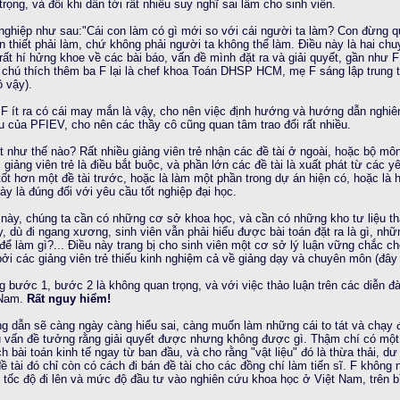
rọng, và đôi khi dẫn tới rất nhiều suy nghĩ sai lầm cho sinh viên.
M
ốt nghiệp như sau:"Cái con làm có gì mới so với cái người ta làm? Con đừng 
n thiết phải làm, chứ không phải người ta không thể làm. Điều này là hai chu
 rất hí hửng khoe về các bài báo, vấn đề mình đặt ra và giải quyết, gần như F 
.; chú thích thêm ba F lại là chef khoa Toán DHSP HCM, mẹ F sáng lập trun
ô vậy).
M
F ít ra có cái may mắn là vậy, cho nên việc định hướng và hướng dẫn nghi
u của PFIEV, cho nên các thầy cô cũng quan tâm trao đổi rất nhiều.
 như thế nào? Rất nhiều giảng viên trẻ nhận các đề tài ở ngoài, hoặc bộ môn
giảng viên trẻ là điều bắt buộc, và phần lớn các đề tài là xuất phát từ các
m tốt hơn một đề tài trước, hoặc là làm một phần trong dự án hiện có, hoặc l
ày là đúng đối với yêu cầu tốt nghiệp đại học.
 này, chúng ta cần có những cơ sở khoa học, và cần có những kho tư liệu t
, dù đi ngang xương, sinh viên vẫn phải hiểu được bài toán đặt ra là gì, nhữ
để làm gì?... Điều này trang bị cho sinh viên một cơ sở lý luận vững chắc c
i các giảng viên trẻ thiếu kinh nghiệm cả về giảng dạy và chuyên môn (đây 
ng bước 1, bước 2 là không quan trọng, và với việc thảo luận trên các diễn đ
4 AM
 Nam.
Rất nguy hiểm!
 dẫn sẽ càng ngày càng hiểu sai, càng muốn làm những cái to tát và chạy 
u vấn đề tưởng rằng giải quyết được nhưng không được gì. Thậm chí có một
ch bài toán kinh tế ngay từ ban đầu, và cho rằng "vật liệu" đó là thừa thải, d
 tài đó chỉ còn có cách đi bán đề tài cho các đồng chí làm tiến sĩ. F không n
ại tốc độ đi lên và mức độ đầu tư vào nghiên cứu khoa học ở Việt Nam, trên 