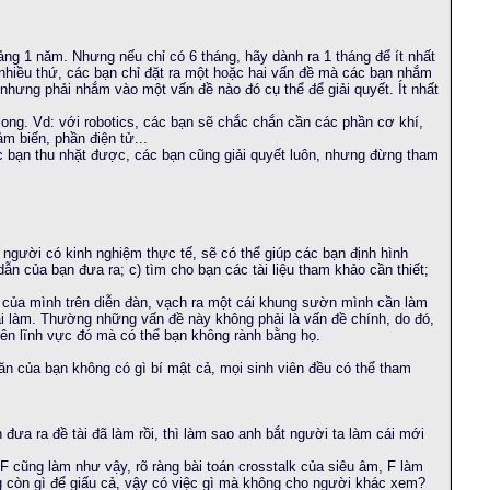
oảng 1 năm. Nhưng nếu chỉ có 6 tháng, hãy dành ra 1 tháng để ít nhất
 nhiều thứ, các bạn chỉ đặt ra một hoặc hai vấn đề mà các bạn nhắm
 nhưng phải nhắm vào một vấn đề nào đó cụ thể để giải quyết. Ít nhất
 song. Vd: với robotics, các bạn sẽ chắc chắn cần các phần cơ khí,
m biến, phần điện tử...
ác bạn thu nhặt được, các bạn cũng giải quyết luôn, nhưng đừng tham
u người có kinh nghiệm thực tế, sẽ có thể giúp các bạn định hình
n của bạn đưa ra; c) tìm cho bạn các tài liệu tham khảo cần thiết;
ỏi của mình trên diễn đàn, vạch ra một cái khung sườn mình cần làm
i làm. Thường những vấn đề này không phải là vấn đề chính, do đó,
rên lĩnh vực đó mà có thể bạn không rành bằng họ.
văn của bạn không có gì bí mật cả, mọi sinh viên đều có thể tham
nh đưa ra đề tài đã làm rồi, thì làm sao anh bắt người ta làm cái mới
 F cũng làm như vậy, rõ ràng bài toán crosstalk của siêu âm, F làm
g còn gì để giấu cả, vậy có việc gì mà không cho người khác xem?