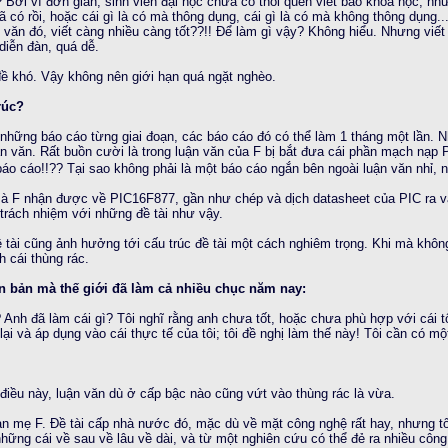
Bởi vì đơn giản, sinh viên đại học chưa có thói quen viết báo khoa học, nhữ
 đã có rồi, hoặc cái gì là có mà thông dụng, cái gì là có mà không thông dụng.
n văn đó, viết càng nhiều càng tốt??!! Để làm gì vậy? Không hiểu. Nhưng viết 
diễn đàn, quá dễ.
đề khó. Vậy không nên giới hạn quá ngặt nghèo.
rúc?
 những báo cáo từng giai đoạn, các báo cáo đó có thể làm 1 tháng một lần. 
ận văn. Rất buồn cười là trong luận văn của F bị bắt đưa cái phần mạch nạp 
báo cáo!!?? Tại sao không phải là một báo cáo ngắn bên ngoài luận văn nhỉ,
F nhận được về PIC16F877, gần như chép và dịch datasheet của PIC ra và tốt
trách nhiệm với những đề tài như vậy.
M
 tài cũng ảnh hưởng tới cấu trúc đề tài một cách nghiêm trọng. Khi mà không 
h cái thùng rác.
n bản mà thế giới đã làm cả nhiều chục năm nay:
m? Anh đã làm cái gì? Tôi nghĩ rằng anh chưa tốt, hoặc chưa phù hợp với cái t
ại và áp dụng vào cái thực tế của tôi; tôi đề nghị làm thế này! Tôi cần có mộ
điều này, luận văn dù ở cấp bậc nào cũng vứt vào thùng rác là vừa.
n mẹ F. Đề tài cấp nhà nước đó, mặc dù về mặt công nghệ rất hay, nhưng tốn
ững cái về sau về lâu về dài, và từ một nghiên cứu có thể đẻ ra nhiều công n