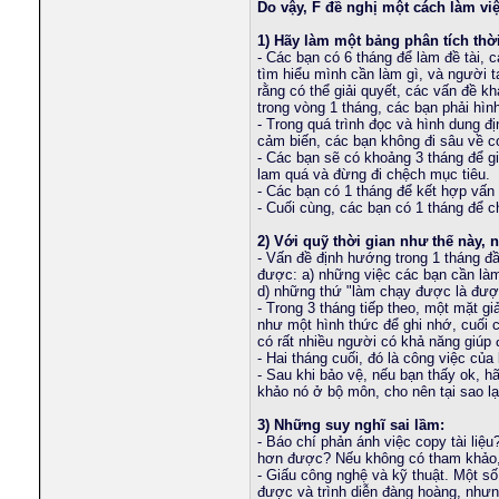
Do vậy, F đề nghị một cách làm việ
Hau_itachi
Girls From Your Town - No...
25-02-2026,
09:07 AM
1) Hãy làm một bảng phân tích thời
phamminhhd
Girls From Your City -...
03-03-2026,
02:52 PM
- Các bạn có 6 tháng để làm đề tài, 
johnducan1
Womens In Your Town - No...
07-04-2026,
05:10 AM
tìm hiểu mình cần làm gì, và người 
robocon1
Girls From Your Town -...
09-04-2026,
05:46 AM
rằng có thể giải quyết, các vấn đề k
trong vòng 1 tháng, các bạn phải hìn
debv1992
Girls From Your Town -...
15-04-2026,
05:21 PM
- Trong quá trình đọc và hình dung đ
tritamkute123
Girls From Your Town -...
30-04-2026,
01:25 AM
cảm biến, các bạn không đi sâu về c
sytotham
Girls In Your City -...
11-05-2026,
08:04 PM
- Các bạn sẽ có khoảng 3 tháng để g
lam quá và đừng đi chệch mục tiêu.
ngulau
Girls In Your Town - No...
13-05-2026,
01:12 AM
- Các bạn có 1 tháng để kết hợp vấn
trungchi3t
She's not virtual
04-08-2026,
12:02 AM
- Cuối cùng, các bạn có 1 tháng để c
saghhj
Sexual adventures
13-03-2024,
01:16 PM
2) Với quỹ thời gian như thế này,
maburua
Hẹn hò.
10-01-2025,
08:31 PM
- Vấn đề định hướng trong 1 tháng đầ
phucborso1
Chéo vào cuộc hẹn hò mới cùng...
11-01-2025,
11:34 AM
được: a) những việc các bạn cần làm;
xuanquyenz133
Tình yêu mới mẻ từ trong bạn.
11-01-2025,
10:12 PM
d) những thứ "làm chạy được là được 
- Trong 3 tháng tiếp theo, một mặt g
tuthanno01
Find Prettys Womans from your...
14-01-2025,
04:26 PM
như một hình thức để ghi nhớ, cuối 
comaking
Liên kết với vật lý tay yếm...
20-01-2025,
04:20 PM
có rất nhiều người có khả năng giúp
mcbb
Tìm hiểu về cách hành động...
21-01-2025,
11:42 AM
- Hai tháng cuối, đó là công việc củ
- Sau khi bảo vệ, nếu bạn thấy ok, h
optimustrolai
Tìm hiểu về cách hành động...
24-01-2025,
08:59 AM
khảo nó ở bộ môn, cho nên tại sao l
hyvongct
Hãy tìm hiểu thêm về cách sự...
30-01-2025,
06:10 PM
chiento178
Girls From Your City - No...
06-03-2026,
09:59 PM
3) Những suy nghĩ sai lầm:
- Báo chí phản ánh việc copy tài liệu?
longtu
Girls From Your City - No...
10-03-2026,
04:08 AM
hơn được? Nếu không có tham khảo, t
vdt0812
Girls From Your Town - No...
11-03-2026,
12:15 AM
- Giấu công nghệ và kỹ thuật. Một số
dientu_pic
Girls From Your Town - No...
05-05-2026,
04:19 PM
được và trình diễn đàng hoàng, nhưn