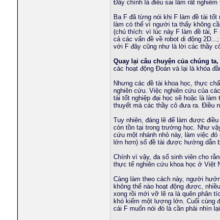
Đây chính là điều sai lầm rất nghiêm t
nguyenduchiep
Supreme Сasual Dating - True...
04-05-2024,
10:57 A
tuthanno01
Superlative Сasual Dating -...
07-05-2024,
01:10 AM
Ba F đã từng nói khi F làm đề tài t
minhku
Harmony of intimacy,...
23-05-2024,
04:23 AM
làm có thể vì người ta thấy không cầ
(chú thích: vì lúc này F làm đề tài, F
duc_dhgt_04
Tạo những khoảnh khắc đầu...
18-01-2025,
08:05 AM
cả các vấn đề về robot di động 2D..
ndt_leo
Your Perfect Match is Just...
07-02-2025,
06:52 PM
với F đây cũng như là lời các thầy c
conmabachkhoa
Womens From Your City - No...
27-02-2026,
04:05 P
Quay lại câu chuyện của chúng ta,
huongialyhpp
Womens From Your City - No...
13-03-2026,
10:51 AM
các hoạt động Đoàn và lại là khóa đầ
tuthanno01
Womens In Your Town -...
13-03-2026,
08:29 PM
cuongbkhcm
Womens In Your City - No...
21-03-2026,
02:53 AM
Nhưng các đề tài khoa học, thực chất
nghiên cứu. Việc nghiên cứu của các 
InterMilan0407
Girls From Your City - No...
29-04-2026,
01:27 PM
tài tốt nghiệp đại học sẽ hoặc là là
sunrjse91dn
Girls who are ready for...
28-07-2026,
02:37 PM
thuyết mà các thầy cô đưa ra. Điều n
setwon
Pick a girl and make the call
31-07-2026,
06:17 AM
Tuy nhiên, đáng lẽ để làm được điều
ivyneo
rất rất cám ơn F về bài viết...
19-04-2007,
12:35 PM
còn tồn tại trong trường học. Như vậy
falleaf
http://dientuvietnam.net/forum...
13-05-2007,
10:07 PM
cứu một nhánh nhỏ này, làm việc đó 
phucborso1
Outstanding Сasual Dating -...
06-05-2024,
03:58 PM
lớn hơn) số đề tài được hướng dẫn bở
hyvongct
Superlative Сasual Dating -...
08-05-2024,
11:28 AM
Chính vì vậy, đa số sinh viên cho rằ
quangcuong8x
Search Pretty Womans in your...
12-01-2025,
03:5
thực tế nghiên cứu khoa học ở Việt
sytotham
Hẹn hò.
13-01-2025,
07:17 AM
Càng làm theo cách này, người hướng
smlife.vn
Đến với những đề tài tình dục...
21-01-2025,
09:02 AM
không thể nào hoạt động được, nhiề
hoadepviet
Hẹn hò.
27-01-2025,
03:16 AM
xong rồi mới vỡ lẽ ra là quên phân tí
uongthe
Quick Dates, Great Times...
19-02-2025,
08:07 PM
khó kiếm một lượng lớn. Cuối cùng đề
cái F muốn nói đó là cần phải nhìn l
ngocdang18utc
Tìm hiểu cách hòa tiết với...
28-02-2025,
07:11 AM
phvandong
Girls In Your City -...
17-02-2026,
12:46 PM