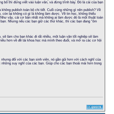
g bố thì đừng viết vào luận văn, và đừng trình bày. Đó là cái của bạn
 không publish toàn bộ chi tiết. Cuối cùng những gì nên publish? Về
, còn lại không có gì là không làm được. Về tin học, không thiếu
g. Như vậy, cái cơ bản nhất mà không ai làm được đó là một thuật toán
 của bạn. Nhưng nếu các bạn giữ các thứ khác, thì các bạn đang "ôm
ệp, sẽ làm cho bạn khác đi rất nhiều, một luận văn tốt nghiệp sẽ làm
nhiều hơn về đề tài khoa học mà mình theo đuổi, và mở ra các cơ hội
 nhưng đối với các bạn sinh viên, nó gần gũi hơn với cách nghĩ của
c những suy nghĩ của các bạn. Giúp cho các bạn thoải mái hơn trong