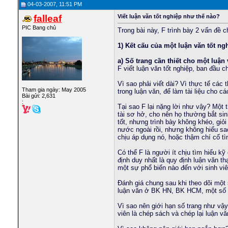
minhthong_qn
Girls In Your City -...
25-02-2026,
04:06 AM
04-03-2007, 11:51 PM
robocon1
Womens From Your Town - No...
22-04-2026,
10:07 AM
falleaf
Viết luận văn tốt nghiệp như thế nào?
sunrjse91dn
Womens From Your Town - No...
29-04-2026,
06:17 
PIC Bang chủ
Trong bài này, F trình bày 2 vấn đề ch
always186
Find a girl to explore the...
23-07-2026,
10:57 PM
falleaf
Thành thật xin lỗi vì đã quá...
16-11-2008,
02:10 PM
1) Kết cấu của một luận văn tốt ng
minh.cdt
Free relationships, no...
18-03-2024,
03:59 AM
a) Số trang cần thiết cho một luận 
trungdaicadn
Looking for a partner for...
19-03-2024,
08:16 AM
F viết luận văn tốt nghiệp, ban đầu c
tiamon
Superlative Сasual Dating -...
04-05-2024,
10:11 AM
ngocdang18utc
Khám phá thế giới yêu thương...
10-01-2025,
10:0
Vì sao phải viết dài? Vì thực tế các
Tham gia ngày: May 2005
trong luận văn, để làm tài liệu cho c
optimustrolai
Search Beautiful Girls from...
17-01-2025,
09:43 PM
Bài gửi: 2,631
:
hoadepviet
Cảm thấy yêu hơn bằng cách...
18-01-2025,
07:36 AM
Tại sao F lại nặng lời như vậy? Một th
johnducan1
Tìm hiểu về cách hành động...
10-02-2025,
07:17 AM
tài sơ hở, cho nên họ thường bắt sinh
tốt, nhưng trình bày không khéo, giỏi
conmabachkhoa
Womens From Your City -...
01-02-2026,
09:24 
nước ngoài rồi, nhưng không hiểu sao
khoale90
Girls In Your Town -...
25-04-2026,
06:11 PM
chịu áp dụng nó, hoặc thậm chí cố tìn
minhchienbk
Womens In Your City - No...
28-04-2026,
03:40 AM
Có thể F là người ít chịu tìm hiểu 
trungkienmatrix
Girls From Your Town -...
29-04-2026,
07:16 PM
định duy nhất là quy định luận văn t
nongdan96
Girls From Your Town -...
09-05-2026,
05:27 AM
một sự phổ biến nào đến với sinh viê
dangngocson_ars
Stop staring at the screen
30-07-2026,
01:34 P
Đánh giá chung sau khi theo dõi một
tuthanno01
Find a girl who excites you
01-08-2026,
07:30 PM
luận văn ở BK HN, BK HCM, một số đĩa
hoadepviet
Unsurpassed Сasual Dating -...
04-05-2024,
05:40 AM
optimustrolai
Prime Сasual Dating -...
04-05-2024,
12:14 PM
Vì sao nên giới hạn số trang như vậy.
viên là chép sách và chép lại luận v
lyquocthai
Find Sexy Girls from your...
28-01-2025,
07:51 PM
splendid2000
Tình yêu đầu tiên bắt đầu từ...
06-02-2025,
10:36 AM