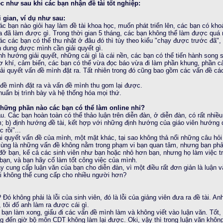
c như sau khi các bạn nhận đề tài tốt nghiệp:
 gian, ví dụ như sau:
các bạn nào giỏi hay làm đề tài khoa học, muốn phát triển lên, các bạn có kh
ta đã làm được gì. Trong thời gian 5 tháng, các bạn không thể làm được quá
hác các bạn có thể thu nhặt ở đâu đó thì tùy theo kiểu "chạy được trước đã",
h dung được mình cần giải quyết gì.
ịnh hướng giải quyết, những cái gì là cái nền, các bạn có thể tiến hành song
ơ khí, cảm biến, các bạn có thể vừa đọc báo vừa đi làm phần khung, phần cả
iải quyết vấn đề mình đặt ra. Tất nhiên trong đó cũng bao gồm các vấn đề c
 đề mình đặt ra và vấn đề mình thu gom lại được.
huẩn bị trình bày và hệ thống hóa mọi thứ.
 những phần nào các bạn có thể làm online nhỉ?
u. Các bạn hoàn toàn có thể thảo luận trên diễn đàn, ở diễn đàn, có rất nhiề
 b) định hướng đề tài, kết hợp với những định hướng của giáo viên hướng dẫ
rồi"...
iải quyết vấn đề của mình, một mặt khác, tại sao không thả nổi những câu h
cùng là những vấn đề không nằm trong phạm vi bạn quan tâm, nhưng bạn phả
 đỡ bạn, kể cả các sinh viên như bạn hoặc nhỏ hơn bạn, nhưng họ làm việc t
a bạn, và bạn hãy cố làm tốt công việc của mình.
ãy cung cấp luận văn của bạn cho diễn đàn, vì một điều rất đơn giản là luận 
ại không thể cung cấp cho nhiều người hơn?
 Đó không phải là lỗi của sinh viên, đó là lỗi của giảng viên đưa ra đề tài. A
ôi đố anh làm ra được cái gì.
 bạn làm xong, giấu đi các vấn đề mình làm và không viết vào luận văn. Tốt,
g đến giờ bộ môn CDT không làm lại được. Oki, vậy thì trong luận văn khôn