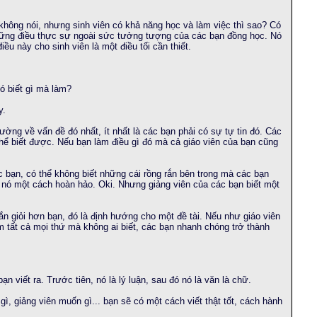
 không nói, nhưng sinh viên có khả năng học và làm việc thì sao? Có
những điều thực sự ngoài sức tưởng tượng của các bạn đồng học. Nó
u này cho sinh viên là một điều tối cần thiết.
nó biết gì mà làm?
y.
ường về vấn đề đó nhất, ít nhất là các bạn phải có sự tự tin đó. Các
thể biết được. Nếu bạn làm điều gì đó mà cả giáo viên của bạn cũng
c bạn, có thể không biết những cái rồng rắn bên trong mà các bạn
 nó một cách hoàn hảo. Oki. Nhưng giảng viên của các bạn biết một
n giỏi hơn bạn, đó là định hướng cho một đề tài. Nếu như giáo viên
m tất cả mọi thứ mà không ai biết, các bạn nhanh chóng trở thành
n viết ra. Trước tiên, nó là lý luận, sau đó nó là văn là chữ.
, giảng viên muốn gì... bạn sẽ có một cách viết thật tốt, cách hành