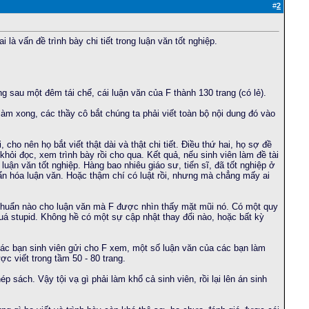
#
2
 là vấn đề trình bày chi tiết trong luận văn tốt nghiệp.
ùng sau một đêm tái chế, cái luận văn của F thành 130 trang (có lẻ).
làm xong, các thầy cô bắt chúng ta phải viết toàn bộ nội dung đó vào
 cho nên họ bắt viết thật dài và thật chi tiết. Điều thứ hai, họ sợ đề
khỏi đọc, xem trình bày rồi cho qua. Kết quả, nếu sinh viên làm đề tài
 luận văn tốt nghiệp. Hàng bao nhiêu giáo sư, tiến sĩ, đã tốt nghiệp ở
uẩn hóa luận văn. Hoặc thậm chí có luật rồi, nhưng mà chẳng mấy ai
u chuẩn nào cho luận văn mà F được nhìn thấy mặt mũi nó. Có một quy
 Quá stupid. Không hề có một sự cập nhật thay đổi nào, hoặc bất kỳ
các bạn sinh viên gửi cho F xem, một số luận văn của các bạn làm
c viết trong tầm 50 - 80 trang.
 sách. Vậy tội vạ gì phải làm khổ cả sinh viên, rồi lại lên án sinh