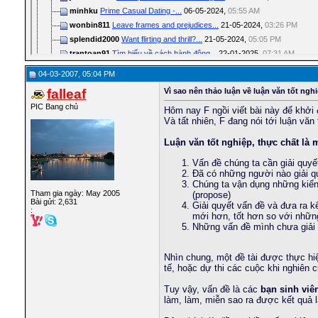
minhku
Prime Сasual Dating -...
06-05-2024,
05:55 AM
wonbin811
Leave frames and prejudices...
21-05-2024,
03:26 PM
splendid2000
Want flirting and thrill?...
21-05-2024,
05:05 PM
trantoan91
Tìm hiểu về cách hành động...
22-01-2025,
07:31 AM
mcbb
Hẹn hò.
25-01-2025,
11:35 AM
04-03-2007, 05:04 PM
dientu_pic
Kết hợp tình yêu và nôn trong...
25-01-2025,
08:14 PM
falleaf
Vì sao nên thảo luận về luận văn tốt ngh
kiemdinh1994
Hẹn hò tốt nhất cho bạn tình...
05-02-2025,
07:43 PM
PIC Bang chủ
Hôm nay F ngồi viết bài này để khởi 
dnt_102
Phản hồi tốt hơn bạn tưởng.
07-02-2025,
02:49 PM
Và tất nhiên, F đang nói tới luận văn 
nguyennhukien
Tình yêu đầu tiên bắt đầu từ...
13-02-2025,
12:32 PM
elisilva
Meet Women Seeking No-Strings...
27-02-2025,
09:47 PM
Luận văn tốt nghiệp, thực chất là 
knnhubi
Girls From Your Town - No...
15-02-2026,
08:42 PM
Vấn đề chúng ta cần giải quyết
achengqb
Womens In Your City -...
23-02-2026,
09:20 AM
Đã có những người nào giải qu
wonbin811
Girls From Your City - No...
06-04-2026,
05:16 AM
Chúng ta vận dụng những kiến t
Tham gia ngày: May 2005
(propose)
nongdan96
Girls In Your City -...
14-04-2026,
07:39 AM
Bài gửi: 2,631
Giải quyết vấn đề và đưa ra k
quangcuong8x
Womens In Your Town -...
24-04-2026,
12:46 PM
:
mới hơn, tốt hơn so với những
tritamkute123
Stop staring at the screen
29-07-2026,
03:36 PM
Những vấn đề mình chưa giải q
tsseo133
Womens In Your Town - No...
26-04-2026,
04:49 PM
tranhunga
Womens In Your City - No...
05-05-2026,
10:09 PM
Nhìn chung, một đề tài được thực hi
Mr_Long
Have a night you'll never...
27-07-2026,
12:12 AM
tế, hoặc dự thi các cuộc khi nghiên 
vietworld
Meet a girl who's down for fun
04-08-2026,
01:37 AM
Tuy vậy, vấn đề là các
bạn sinh viê
falleaf
Giải trí một tí cho vấn đề...
04-03-2007,
11:56 PM
làm, làm, miễn sao ra được kết quả là 
kiemdinh1994
Finest Сasual Dating - True...
03-05-2024,
10:21 PM