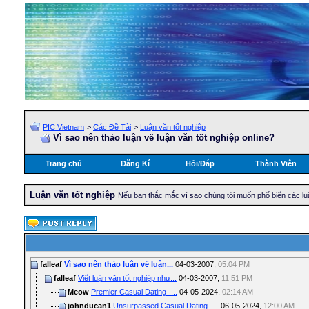
PIC Vietnam
>
Các Đề Tài
>
Luận văn tốt nghiệp
Vì sao nên thảo luận về luận văn tốt nghiệp online?
Trang chủ
Đăng Kí
Hỏi/Ðáp
Thành Viên
Luận văn tốt nghiệp
Nếu bạn thắc mắc vì sao chúng tôi muốn phổ biến các lu
falleaf
Vì sao nên thảo luận về luận...
04-03-2007,
05:04 PM
falleaf
Viết luận văn tốt nghiệp như...
04-03-2007,
11:51 PM
Meow
Premier Сasual Dating -...
04-05-2024,
02:14 AM
johnducan1
Unsurpassed Сasual Dating -...
06-05-2024,
12:00 AM