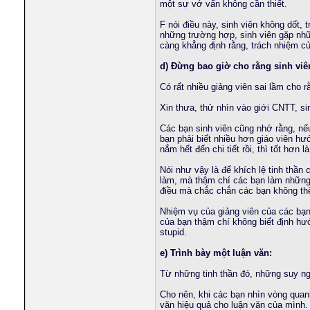
một sự vớ vẩn không cần thiết.
trantoan91
Finest Сasual Dating - Live...
06-05-2024,
11:01 PM
son_david
Find Beautiful Girls in your...
18-01-2025,
05:00 AM
F nói điều này, sinh viên không dốt,
nongdan96
Tìm hiểu về cách hành động...
19-01-2025,
07:19 PM
những trường hợp, sinh viên gặp nhữ
càng khẳng định rằng, trách nhiệm củ
phamminhhd
Mở rộng khả năng tình dục của...
29-01-2025,
12:08 PM
trungdaicadn
Hẹn hò.
01-02-2025,
11:19 PM
d) Đừng bao giờ cho rằng sinh viê
ssmoon
Discover Casual Encounters...
13-02-2025,
08:39 PM
Có rất nhiều giảng viên sai lầm cho 
tuthanno01
anonymous adult connections
04-09-2025,
08:08 AM
kiemdinh1994
Girls From Your City - No...
25-02-2026,
02:02 AM
Xin thưa, thử nhìn vào giới CNTT, si
thuynguyenbkhn
Girls In Your City - No...
25-02-2026,
04:08 AM
Các bạn sinh viên cũng nhớ rằng, nếu
debv1992
Girls In Your City - No...
28-02-2026,
01:00 PM
bạn phải biết nhiều hơn giáo viên h
hyvongct
Womens In Your City -...
06-03-2026,
04:56 AM
nắm hết đến chi tiết rồi, thì tốt hơn
knnhubi
Womens In Your City -...
30-04-2026,
02:00 AM
Nói như vậy là để khích lệ tinh thần
duc_dhgt_04
Womens In Your City - No...
11-05-2026,
03:40 PM
làm, mà thậm chí các bạn làm những 
quocthang_smart
Dear các bạn! Hiện Thăng có...
16-12-2010,
02:19 AM
điều mà chắc chắn các bạn không thể
trungdaicadn
Nhận điểm tốt hơn.
21-01-2025,
10:24 PM
Nhiệm vụ của giảng viên của các bạn
robocon1
Tình yêu đầu tiên bắt đầu từ...
07-02-2025,
09:29 AM
của bạn thậm chí không biết định hướ
duc_dhgt_04
Girls From Your City - No...
08-03-2026,
04:59 PM
stupid.
lelongvn
Girls From Your Town -...
11-04-2026,
11:50 AM
e) Trình bày một luận văn:
sytotham
Girls From Your Town -...
18-04-2026,
05:32 PM
tiamon
Girls In Your City - No...
28-04-2026,
12:00 PM
Từ những tinh thần đó, những suy nghĩ
luan_12b5
hay lắm .bạn viết khá...
24-02-2012,
12:04 AM
Cho nên, khi các bạn nhìn vòng quanh
BrightFuture
Hẹn hò.
12-01-2025,
09:16 AM
văn hiệu quả cho luận văn của mình.
nguyenduchiep
Tìm hiểu về cách hành động...
31-01-2025,
08:13 AM