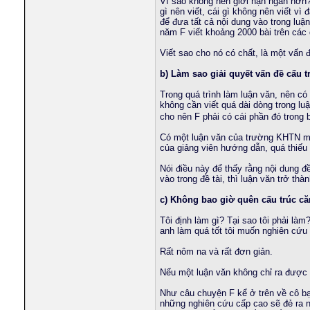
Vì sao không nên giới hạn ngắn hơn? 
xuanquyenz133
Hẹn hò.
08-02-2025,
02:55 PM
gì nên viết, cái gì không nên viết vì
để đưa tất cả nội dung vào trong luậ
smlife.vn
Tình yêu đầu tiên bắt đầu từ...
16-02-2025,
01:14 PM
năm F viết khoảng 2000 bài trên các 
phucborso1
Womens In Your Town -...
29-01-2026,
11:12 AM
johnducan1
Girls From Your City -...
18-04-2026,
04:11 AM
Viết sao cho nó có chất, là một vấn 
setwon
Girls In Your Town -...
26-04-2026,
09:07 AM
b) Làm sao giải quyết vấn đề cấu t
son_david
Girls From Your Town - No...
07-05-2026,
06:22 PM
lyquocthai
Meet a girl who'll surprise...
27-07-2026,
03:25 PM
Trong quá trình làm luận văn, nên có
không cần viết quá dài dòng trong lu
minhthong_qn
Meet a girl who'll surprise...
Hôm qua,
06:52 AM
cho nên F phải có cái phần đó trong 
hoangnambg
cho hỏi cách làm Luận văn tốt...
09-12-2008,
08:25 PM
hoadepviet
Exemplary Сasual Dating -...
06-05-2024,
09:49 AM
Có một luận văn của trường KHTN mà 
của giảng viên hướng dẫn, quá thiếu 
elisilva
Superlative Сasual Dating -...
08-05-2024,
08:42 PM
meokhung2110
Casual Encounters Made Easy...
25-01-2025,
11:01 A
Nói điều này để thấy rằng nội dung đề
dinhvanphuc
real-time sex chat platform
09-09-2025,
02:19 AM
vào trong đề tài, thì luận văn trở thàn
tnhhvimex
Womens In Your Town -...
25-02-2026,
04:04 PM
c) Không bao giờ quên cấu trúc că
minhchienbk
Womens From Your Town - No...
10-03-2026,
08:39 AM
talab8n
Girls In Your City -...
29-04-2026,
05:57 PM
Tôi định làm gì? Tại sao tôi phải là
anh làm quá tốt tôi muốn nghiên cứu l
longtu
Womens In Your Town -...
02-05-2026,
07:43 AM
huriken
Girls From Your Town -...
04-05-2026,
08:14 PM
Rất nôm na và rất đơn giản.
trungkienmatrix
Your perfect night is just a...
30-07-2026,
06:20 PM
Nếu một luận văn không chỉ ra được 
ndt_leo
Real women, real desire, real...
Hôm qua,
06:26 PM
takechi
Có những bác như bac f tiên...
12-03-2010,
12:08 AM
Như câu chuyện F kể ở trên về cô bạ
tranbinhxuan
No strings attached...
14-03-2024,
04:40 AM
những nghiên cứu cấp cao sẽ đẻ ra nh