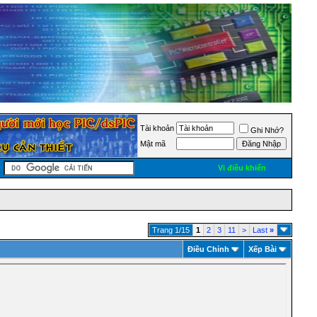
Tài khoản
Ghi Nhớ?
Mật mã
Vi điều khiển
Trang 1/15
1
2
3
11
>
Last
»
Ðiều Chỉnh
Xếp Bài