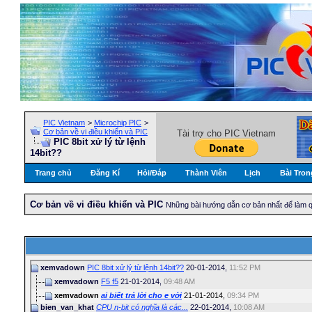
PIC Vietnam
>
Microchip PIC
>
Cơ bản về vi điều khiển và PIC
Tài trợ cho PIC Vietnam
PIC 8bit xử lý từ lệnh
14bit??
Trang chủ
Đăng Kí
Hỏi/Ðáp
Thành Viên
Lịch
Bài Tron
Cơ bản về vi điều khiển và PIC
Những bài hướng dẫn cơ bản nhất để làm qu
xemvadown
PIC 8bit xử lý từ lệnh 14bit??
20-01-2014,
11:52 PM
xemvadown
F5 f5
21-01-2014,
09:48 AM
xemvadown
ai biết trả lời cho e với
21-01-2014,
09:34 PM
bien_van_khat
CPU n-bit có nghĩa là các...
22-01-2014,
10:08 AM