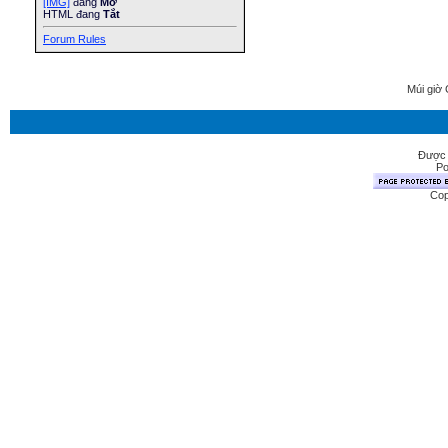
[IMG]
đang
Mở
HTML đang
Tắt
Forum Rules
Múi giờ 
Được 
Po
Cop