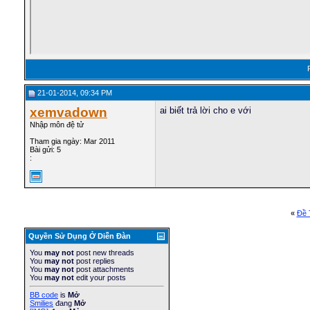
21-01-2014, 09:34 PM
xemvadown
ai biết trả lời cho e với
Nhập môn đệ tử
Tham gia ngày: Mar 2011
Bài gửi: 5
:
«
Ðề 
Quyền Sử Dụng Ở Diễn Ðàn
You
may not
post new threads
You
may not
post replies
You
may not
post attachments
You
may not
edit your posts
BB code
is
Mở
Smilies
đang
Mở