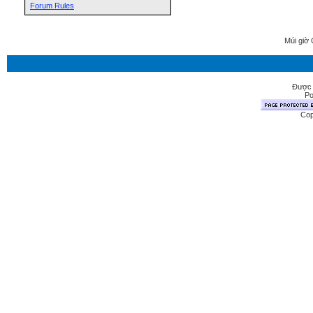
Forum Rules
Múi giờ 
Được 
Po
Cop