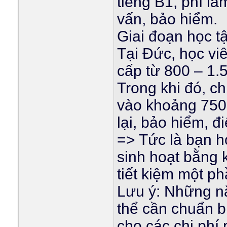
tiếng B1, phí là
vấn, bảo hiểm.
Giai đoạn học t
Tại Đức, học v
cấp từ 800 – 1.
Trong khi đó, ch
vào khoảng 750
lại, bảo hiểm, điệ
=> Tức là bạn ho
sinh hoạt bằng 
tiết kiệm một p
Lưu ý: Những n
thể cần chuẩn 
cho các chi phí