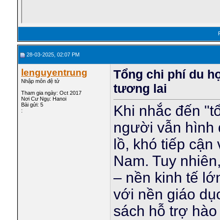
28-03-2025, 02:07 PM
lenguyentrung
Tổng chi phí du h
Nhập môn đệ tử
tương lai
Tham gia ngày: Oct 2017
Nơi Cư Ngụ: Hanoi
Bài gửi: 5
Khi nhắc đến "t
:
người vẫn hình
lồ, khó tiếp cận
Nam. Tuy nhiên, 
– nền kinh tế lớ
với nền giáo dụ
sách hỗ trợ hào