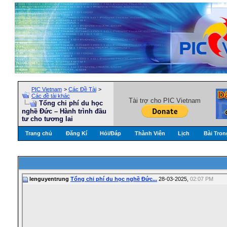
PIC Vietnam
>
Các Đề Tài
>
Các đề tài khác
Tài trợ cho PIC Vietnam
Tổng chi phí du học
nghề Đức – Hành trình đầu
tư cho tương lai
Trang chủ
Đăng Kí
Hỏi/Ðáp
Thành Viên
Lịch
Bài Tron
lenguyentrung
Tổng chi phí du học nghề Đức...
28-03-2025,
02:07 PM