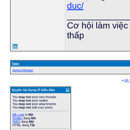
duc/
____________
Cơ hội làm việc
thấp
Tags
duhocngheduc
«
Ðề 
Quyền Sử Dụng Ở Diễn Ðàn
You
may not
post new threads
You
may not
post replies
You
may not
post attachments
You
may not
edit your posts
BB code
is
Mở
Smilies
đang
Mở
[IMG]
đang
Mở
HTML đang
Tắt