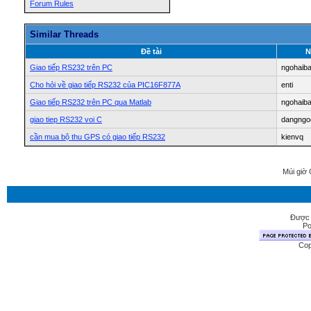
Forum Rules
Similar Threads
Ðề tài
N
Giao tiếp RS232 trên PC
ngohaib
Cho hỏi về giao tiếp RS232 của PIC16F877A
enti
Giao tiếp RS232 trên PC qua Matlab
ngohaib
giao tiep RS232 voi C
dangngo
cần mua bộ thu GPS có giao tiếp RS232
kienvq
Múi giờ 
Được 
Po
Cop