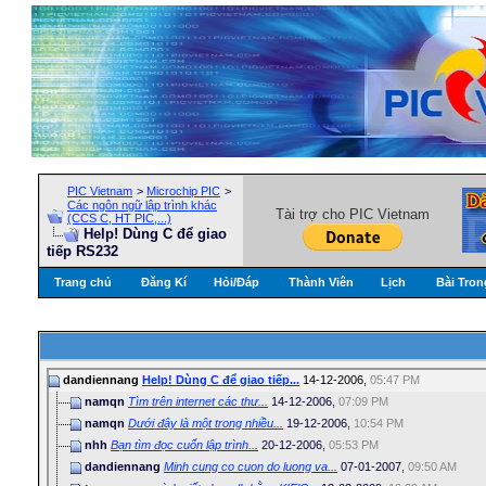
PIC Vietnam
>
Microchip PIC
>
Các ngôn ngữ lập trình khác
Tài trợ cho PIC Vietnam
(CCS C, HT PIC,...)
Help! Dùng C để giao
tiếp RS232
Trang chủ
Đăng Kí
Hỏi/Ðáp
Thành Viên
Lịch
Bài Tron
dandiennang
Help! Dùng C để giao tiếp...
14-12-2006,
05:47 PM
namqn
Tìm trên internet các thư...
14-12-2006,
07:09 PM
namqn
Dưới đây là một trong nhiều...
19-12-2006,
10:54 PM
nhh
Bạn tìm đọc cuốn lập trình...
20-12-2006,
05:53 PM
dandiennang
Minh cung co cuon do luong va...
07-01-2007,
09:50 AM