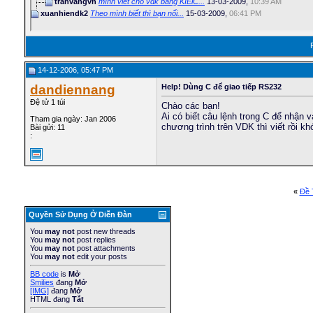
tranvangvn
mình viết cho vdk bằng KIElC...
13-03-2009,
10:39 AM
xuanhiendk2
Theo mình biết thì bạn nối...
15-03-2009,
06:41 PM
14-12-2006, 05:47 PM
dandiennang
Help! Dùng C để giao tiếp RS232
Đệ tử 1 túi
Chào các bạn!
Ai có biết câu lệnh trong C để nhận 
Tham gia ngày: Jan 2006
chương trình trên VDK thì viết rồi kh
Bài gửi: 11
:
«
Ðề 
Quyền Sử Dụng Ở Diễn Ðàn
You
may not
post new threads
You
may not
post replies
You
may not
post attachments
You
may not
edit your posts
BB code
is
Mở
Smilies
đang
Mở
[IMG]
đang
Mở
HTML đang
Tắt