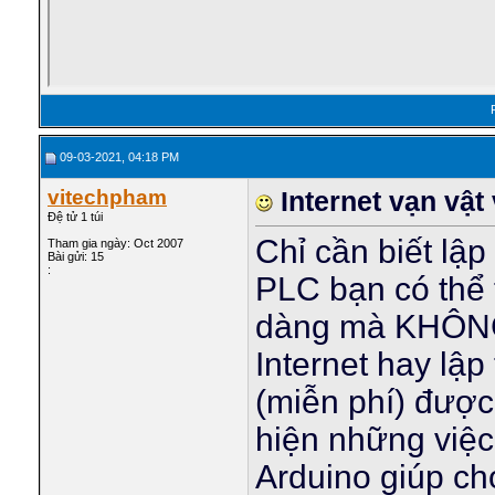
09-03-2021, 04:18 PM
vitechpham
Internet vạn vật
Đệ tử 1 túi
Chỉ cần biết lập
Tham gia ngày: Oct 2007
Bài gửi: 15
:
PLC bạn có thể 
dàng mà KHÔNG 
Internet hay lậ
(miễn phí) được 
hiện những việ
Arduino giúp cho