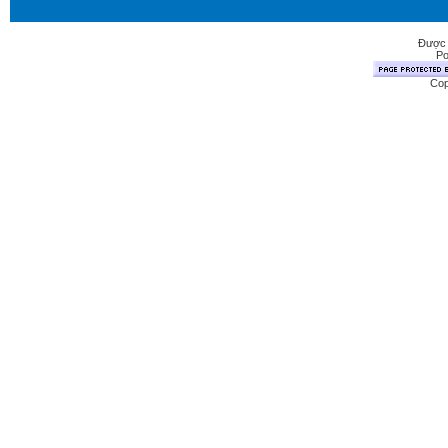
Được 
Po
Cop