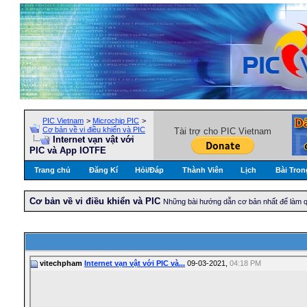
PIC Vietnam
>
Microchip PIC
>
Cơ bản về vi điều khiển và PIC
Tài trợ cho PIC Vietnam
Internet vạn vật với
PIC và App IOTFE
Trang chủ
Đăng Kí
Hỏi/Ðáp
Thành Viên
Lịch
Bài Tron
Cơ bản về vi điều khiển và PIC
Những bài hướng dẫn cơ bản nhất để làm qu
vitechpham
Internet vạn vật với PIC và...
09-03-2021,
04:18 PM