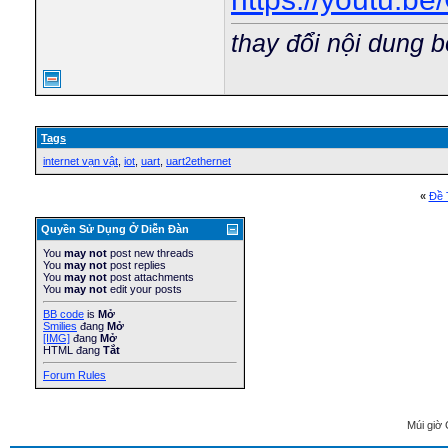
thay đổi nội dung b
Tags
internet vạn vật
,
iot
,
uart
,
uart2ethernet
«
Ðề 
Quyền Sử Dụng Ở Diễn Ðàn
You
may not
post new threads
You
may not
post replies
You
may not
post attachments
You
may not
edit your posts
BB code
is
Mở
Smilies
đang
Mở
[IMG]
đang
Mở
HTML đang
Tắt
Forum Rules
Múi giờ 