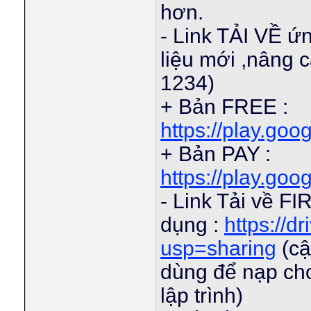
hơn.
- Link TẢI VỀ ứ
liệu mới ,nâng 
1234)
+ Bản FREE :
https://play.goo
+ Bản PAY :
https://play.goo
- Link Tải về 
dụng :
https://d
usp=sharing
(cậ
dùng để nạp cho
lập trình)