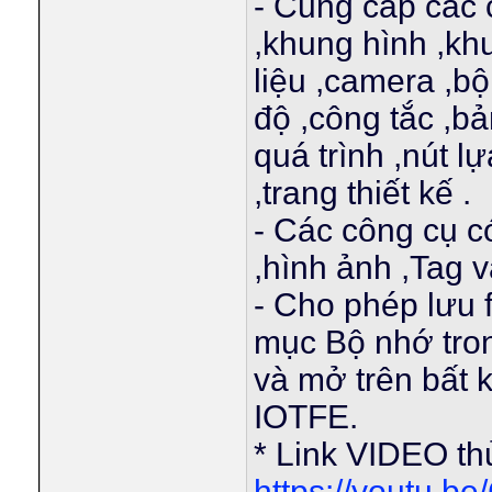
- Cung cấp các 
,khung hình ,kh
liệu ,camera ,bộ
độ ,công tắc ,bả
quá trình ,nút 
,trang thiết kế .
- Các công cụ c
,hình ảnh ,Tag 
- Cho phép lưu fi
mục Bộ nhớ tron
và mở trên bất k
IOTFE.
* Link VIDEO t
https://youtu.