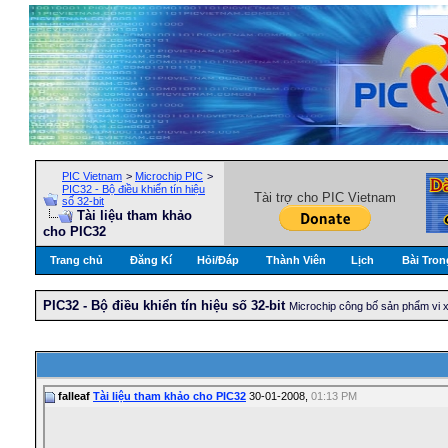
PIC Vietnam
>
Microchip PIC
>
PIC32 - Bộ điều khiển tín hiệu
Tài trợ cho PIC Vietnam
số 32-bit
Tài liệu tham khảo
cho PIC32
Trang chủ
Đăng Kí
Hỏi/Ðáp
Thành Viên
Lịch
Bài Tron
PIC32 - Bộ điều khiển tín hiệu số 32-bit
Microchip công bố sản phẩm vi x
falleaf
Tài liệu tham khảo cho PIC32
30-01-2008,
01:13 PM