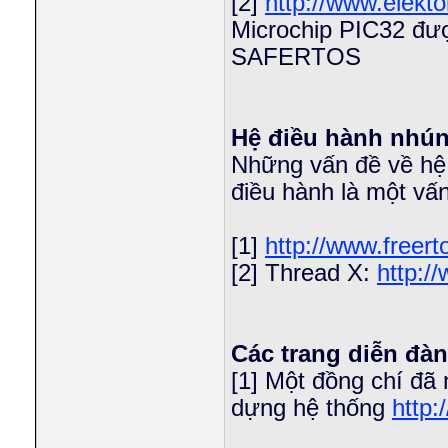
[2]
http://www.elekt
Microchip PIC32 đư
SAFERTOS
Hệ điều hành nhú
Những vấn đề về hệ đ
điều hành là một vấ
[1]
http://www.free
[2] Thread X:
http:/
Các trang diễn đàn
[1] Một đồng chí đã
dựng hệ thống
http: