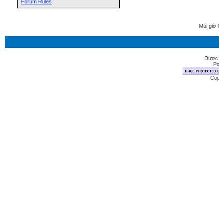
Forum Rules
Múi giờ 
Được 
Po
Cop