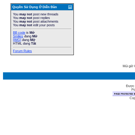
Quyền Sử Dụng Ở Diễn Ðàn
You
may not
post new threads
You
may not
post replies
You
may not
post attachments
You
may not
edit your posts
BB code
is
Mở
Smilies
đang
Mở
[IMG]
đang
Mở
HTML đang
Tắt
Forum Rules
Múi giờ 
Được 
Po
Cop