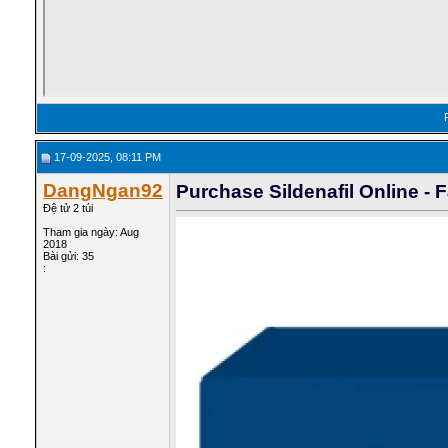
17-09-2025, 08:11 PM
DangNgan92
Purchase Sildenafil Online - 
Đệ tử 2 túi
Tham gia ngày: Aug
2018
Bài gửi: 35
: