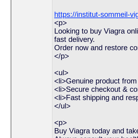
https://institut-sommeil-vi
<p>
Looking to buy Viagra onli
fast delivery.
Order now and restore co
</p>
<ul>
<li>Genuine product from v
<li>Secure checkout & con
<li>Fast shipping and res
</ul>
<p>
Buy Viagra today and tak