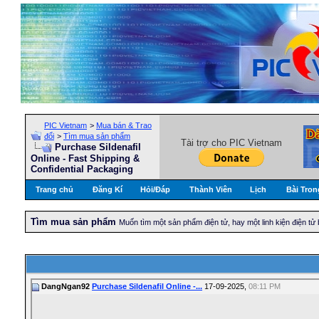
PIC Vietnam
>
Mua bán & Trao
đổi
>
Tìm mua sản phẩm
Tài trợ cho PIC Vietnam
Purchase Sildenafil
Online - Fast Shipping &
Confidential Packaging
Trang chủ
Đăng Kí
Hỏi/Ðáp
Thành Viên
Lịch
Bài Tron
Tìm mua sản phẩm
Muốn tìm một sản phẩm điện tử, hay một linh kiện điện tử 
DangNgan92
Purchase Sildenafil Online -...
17-09-2025,
08:11 PM