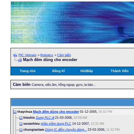
PIC Vietnam
>
Robotics
>
Cảm biến
Mạch đếm dùng cho encoder
Trang chủ
Đăng Kí
Hỏi/Ðáp
Thành Viên
Cảm biến
Camera, siêu âm, hồng ngoại, gyro, la bàn...
thaychua
Mạch đếm dùng cho encoder
01-12-2005,
05:02 PM
hieuhic
Dung PLC di
21-03-2006,
10:56 AM
vuvanhieu
phần mềm dung PLC
14-12-2007,
12:31 AM
chungtanlam
Dùng IC đếm chuyên dùng...
23-03-2006,
11:42 PM