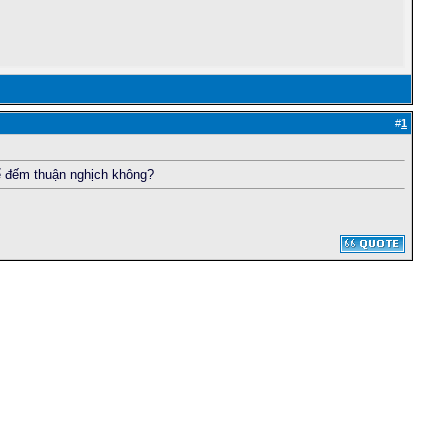
#
1
ể đếm thuận nghịch không?