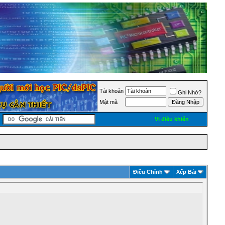
Tài khoản
Ghi Nhớ?
Mật mã
Vi điều khiển
Ðiều Chỉnh
Xếp Bài