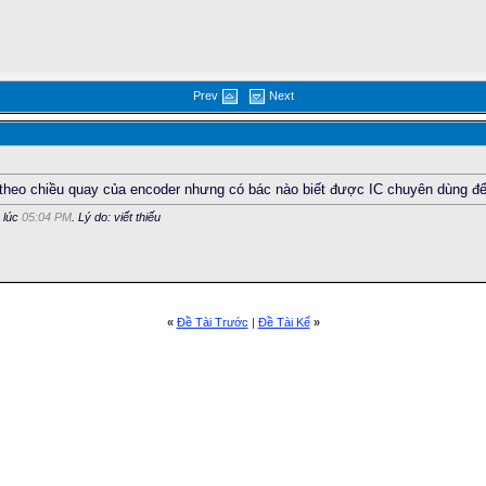
Prev
Next
theo chiều quay của encoder nhưng có bác nào biết được IC chuyên dùng đ
 lúc
05:04 PM
. Lý do: viết thiếu
«
Ðề Tài Trước
|
Ðề Tài Kế
»