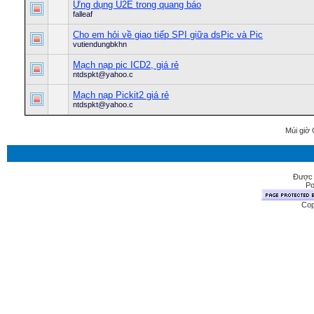
Ứng dụng U2E trong quang báo
falleaf
Cho em hỏi về giao tiếp SPI giữa dsPic và Pic
vutiendungbkhn
Mạch nạp pic ICD2, giá rẻ
ntdspkt@yahoo.c
Mạch nạp Pickit2 giá rẻ
ntdspkt@yahoo.c
Múi giờ 
Được 
Po
Cop