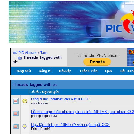
PIC Vietnam
>
Tags
Tài trợ cho PIC Vietnam
Threads Tagged with
pic
Trang chủ
Đăng Kí
Hỏi/Ðáp
Thành Viên
Lịch
Bài Tron
Threads Tagged with
pic
Ðề tài / Người gửi
Ứng dụng Internet vạn vật IOTFE
vitechpham
Lỗi khi soạn thảo chương trình trên MPLAB (tool chain CC
phangiangchau83
Học lập trình pic 16F877A với ngôn ngữ CCS
PrinceRain91