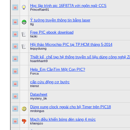
Học lập trình pic 16F877A với ngôn ngữ CCS
PrinceRain91
Ý tưởng truyền thông tin bằng laser
ttg
Free PIC ebook download
hiciki
Hội thảo Microchip PIC tại TP.HCM tháng 5-2014
lequyduong
Thiết kế, chế tạo hệ thống truyền số liệu dùng công nghệ Z
hoanhhanh9
Help_Em CầnTìm Một Con PIC?
Forca
cấp cứu động cơ bước
trienst
Datasheet
mystery_bk
Dùng xung clock ngoài cho bộ Timer trên PIC18
mrdongus
Mạch điều khiển bóng đèn sáng 4 mức
khienpzo