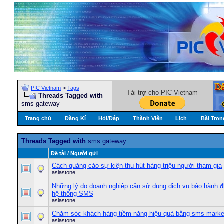
PIC Vietnam
>
Tags
Tài trợ cho PIC Vietnam
Threads Tagged with
sms gateway
Trang chủ
Đăng Kí
Hỏi/Ðáp
Thành Viên
Lịch
Bài Tron
Threads Tagged with
sms gateway
Ðề tài / Người gửi
Cách quảng cáo sự kiện thu hút hàng triệu người tham gia
asiastone
Những lý do doanh nghiệp cần sử dụng dịch vụ bảo hành đ
hệ thống SMS
asiastone
Chăm sóc khách hàng tiềm năng hiệu quả bằng sms marke
asiastone