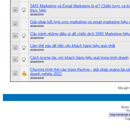
SMS Marketing và Email Marketing là gì? Chiến lược và k
thực hiện
asiastone
Giải pháp kết hợp sms marketing và email marketing hiệu 
asiastone
Cần tránh những điều gì để chiến dịch SMS Marketing hiệu
asiastone
Làm thế nào để tiếp cận khách hàng hiệu quả nhất
asiastone
Cách tương tác với khách hàng hiệu quả trong kinh doanh
asiastone
Chương trình thẻ cào trúng thưởng - giải pháp quảng bá 
doanh nghiệp 2021
asiastone
Múi giờ 
Được 
Po
Cop