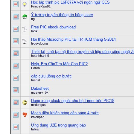
Học lập trình pic 16F877A với ngôn ngữ CCS
PrinceRain91
Ý tưởng truyền thông tin bằng laser
ttg
Free PIC ebook download
hiciki
Hội thảo Microchip PIC tại TP.HCM tháng 5-2014
lequyduong
Thiết kế, chế tạo hệ thống truyền số liệu dùng công nghệ Z
hoanhhanh9
Help_Em CầnTìm Một Con PIC?
Forca
cấp cứu động cơ bước
trienst
Datasheet
mystery_bk
Dùng xung clock ngoài cho bộ Timer trên PIC18
mrdongus
Mạch điều khiển bóng đèn sáng 4 mức
khienpzo
Ứng dụng U2E trong quang báo
falleaf