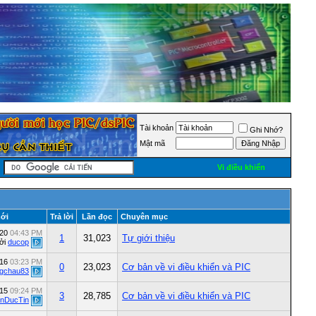
Tài khoản
Ghi Nhớ?
Mật mã
Vi điều khiển
ới
Trả lời
Lần đọc
Chuyên mục
020
04:43 PM
1
31,023
Tự giới thiệu
ởi
ducop
016
03:23 PM
0
23,023
Cơ bản về vi điều khiển và PIC
ngchau83
015
09:24 PM
3
28,785
Cơ bản về vi điều khiển và PIC
nDucTin