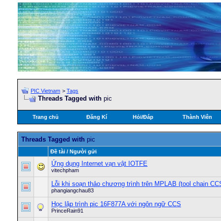
PIC Vietnam
>
Tags
Threads Tagged with
pic
Trang chủ
Đăng Kí
Hỏi/Ðáp
Thành Viên
Threads Tagged with
pic
Ðề tài / Người gửi
Ứng dụng Internet vạn vật IOTFE
vitechpham
Lỗi khi soạn thảo chương trình trên MPLAB (tool chain CC
phangiangchau83
Học lập trình pic 16F877A với ngôn ngữ CCS
PrinceRain91