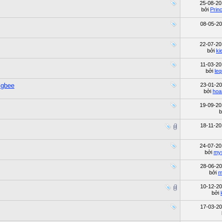
25-08-2
bởi
Prin
08-05-2
22-07-2
bởi
ki
11-03-2
bởi
le
igbee
23-01-2
bởi
hoa
19-09-2
b
18-11-2
24-07-2
bởi
my
28-06-2
bởi
m
10-12-2
bởi
17-03-2