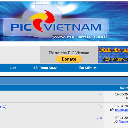
Tài trợ cho PIC Vietnam
Lịch
Bài Trong Ngày
Tìm Kiếm
Bài m
19-03-2
b
S-C)
16-04-2
bởi
phangia
07-11-2
bởi
Nguye