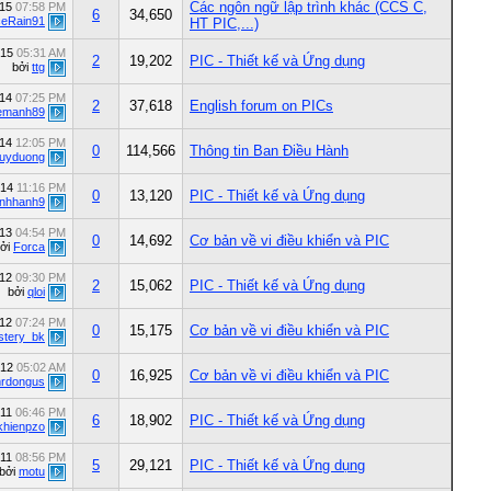
Các ngôn ngữ lập trình khác (CCS C,
015
07:58 PM
6
34,650
ceRain91
HT PIC,...)
015
05:31 AM
2
19,202
PIC - Thiết kế và Ứng dụng
bởi
ttg
014
07:25 PM
2
37,618
English forum on PICs
emanh89
014
12:05 PM
0
114,566
Thông tin Ban Điều Hành
quyduong
014
11:16 PM
0
13,120
PIC - Thiết kế và Ứng dụng
nhhanh9
013
04:54 PM
0
14,692
Cơ bản về vi điều khiển và PIC
ởi
Forca
012
09:30 PM
2
15,062
PIC - Thiết kế và Ứng dụng
bởi
qloi
012
07:24 PM
0
15,175
Cơ bản về vi điều khiển và PIC
stery_bk
012
05:02 AM
0
16,925
Cơ bản về vi điều khiển và PIC
rdongus
011
06:46 PM
6
18,902
PIC - Thiết kế và Ứng dụng
khienpzo
011
08:56 PM
5
29,121
PIC - Thiết kế và Ứng dụng
bởi
motu