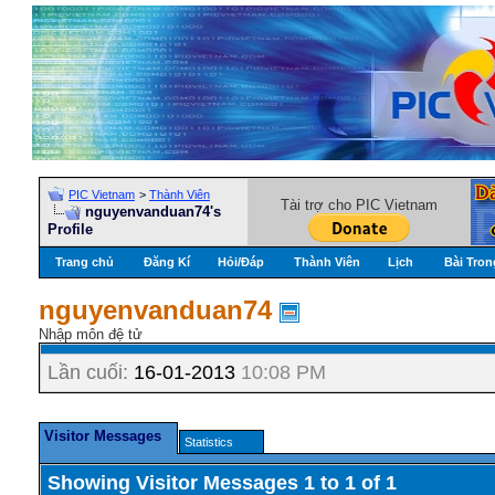
PIC Vietnam
>
Thành Viên
Tài trợ cho PIC Vietnam
nguyenvanduan74's
Profile
Trang chủ
Đăng Kí
Hỏi/Ðáp
Thành Viên
Lịch
Bài Tron
nguyenvanduan74
Nhập môn đệ tử
Lần cuối:
16-01-2013
10:08 PM
Visitor Messages
Statistics
Showing Visitor Messages 1 to
1
of
1