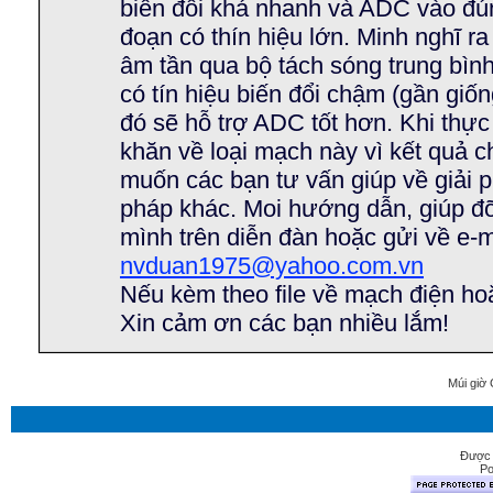
biến đổi khá nhanh và ADC vào đúng
đoạn có thín hiệu lớn. Minh nghĩ ra 
âm tần qua bộ tách sóng trung bìn
có tín hiệu biến đổi chậm (gần giốn
đó sẽ hỗ trợ ADC tốt hơn. Khi thực 
khăn về loại mạch này vì kết quả c
muốn các bạn tư vấn giúp về giải p
pháp khác. Moi hướng dẫn, giúp đỡ
mình trên diễn đàn hoặc gửi về e-m
nvduan1975@yahoo.com.vn
Nếu kèm theo file về mạch điện hoặc.
Xin cảm ơn các bạn nhiều lắm!
Múi giờ 
Được 
Po