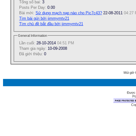
Tổng số bai:
3
Posts Per Day:
0.00
Bài mới:
Sử dụng mạch nạp nào cho Pic7c43?
22-08-2011
04:27
Tìm bài gửi bởi jimmymtv21
Tìm chủ đề bắt đầu bởi jimmymtv21
General Information
Lần cuối:
28-10-2014
04:51 PM
Tham gia ngày:
10-09-2008
Ðã giới thiệu:
0
Múi giờ 
Được 
Po
Cop