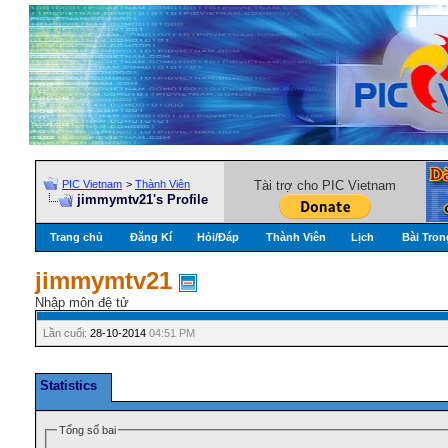
PIC Vietnam
>
Thành Viên
Tài trợ cho PIC Vietnam
jimmymtv21's Profile
Trang chủ
Đăng Kí
Hỏi/Ðáp
Thành Viên
Lịch
Bài Tron
jimmymtv21
Nhập môn đệ tử
Lần cuối:
28-10-2014
04:51 PM
Statistics
Tổng số bai