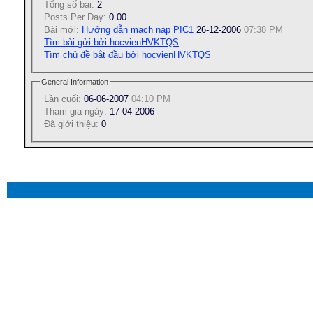
Tổng số bai:
2
Posts Per Day:
0.00
Bài mới:
Hướng dẫn mạch nạp PIC1
26-12-2006
07:38 PM
Tìm bài gửi bởi hocvienHVKTQS
Tìm chủ đề bắt đầu bởi hocvienHVKTQS
General Information
Lần cuối:
06-06-2007
04:10 PM
Tham gia ngày:
17-04-2006
Ðã giới thiệu:
0