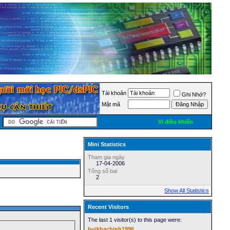
Tài khoản
Ghi Nhớ?
Mật mã
Vi điều khiển
Mini Statistics
Tham gia ngày
17-04-2006
Tổng số bai
2
Show All Statistics
Recent Visitors
The last 1 visitor(s) to this page were:
buikhacbinh1996