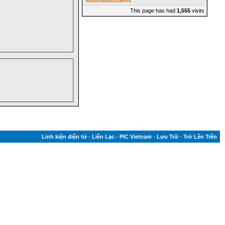
This page has had
1,555
visits
Linh kiện điện tử
-
Liên Lạc
-
PIC Vietnam
-
Lưu Trữ
-
Trở Lên Trên