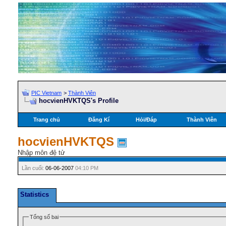
PIC Vietnam
>
Thành Viên
hocvienHVKTQS's Profile
Trang chủ
Đăng Kí
Hỏi/Ðáp
Thành Viên
hocvienHVKTQS
Nhập môn đệ tử
Lần cuối:
06-06-2007
04:10 PM
Statistics
Tổng số bai