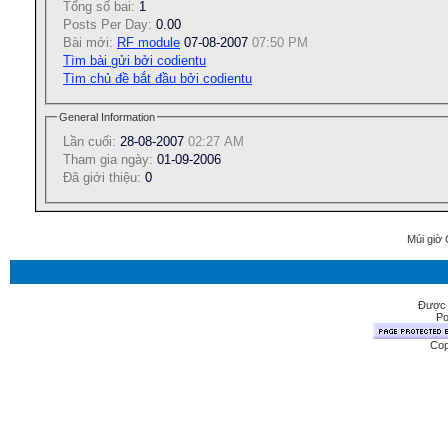
Tổng số bai:
1
Posts Per Day:
0.00
Bài mới:
RF module
07-08-2007
07:50 PM
Tìm bài gửi bởi codientu
Tìm chủ đề bắt đầu bởi codientu
General Information
Lần cuối:
28-08-2007
02:27 AM
Tham gia ngày:
01-09-2006
Ðã giới thiệu:
0
Múi giờ 
Được 
Po
Cop