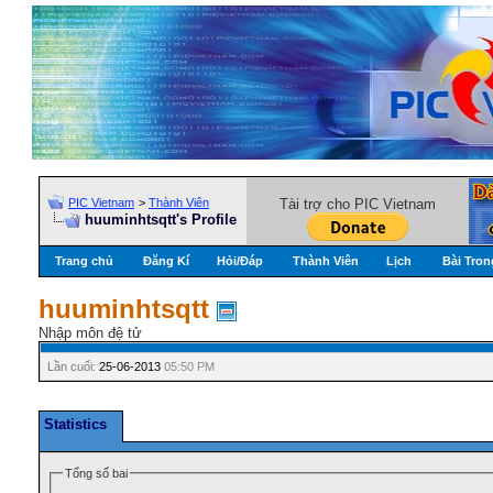
PIC Vietnam
>
Thành Viên
Tài trợ cho PIC Vietnam
huuminhtsqtt's Profile
Trang chủ
Đăng Kí
Hỏi/Ðáp
Thành Viên
Lịch
Bài Tron
huuminhtsqtt
Nhập môn đệ tử
Lần cuối:
25-06-2013
05:50 PM
Statistics
Tổng số bai