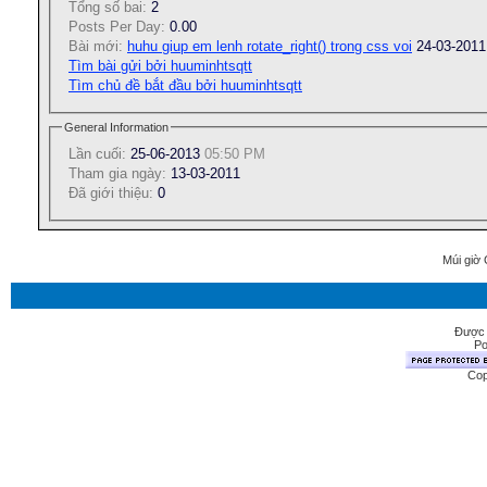
Tổng số bai:
2
Posts Per Day:
0.00
Bài mới:
huhu giup em lenh rotate_right() trong css voi
24-03-201
Tìm bài gửi bởi huuminhtsqtt
Tìm chủ đề bắt đầu bởi huuminhtsqtt
General Information
Lần cuối:
25-06-2013
05:50 PM
Tham gia ngày:
13-03-2011
Ðã giới thiệu:
0
Múi giờ 
Được 
Po
Cop