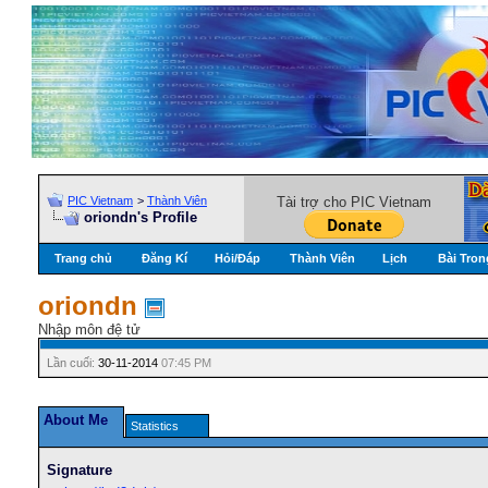
PIC Vietnam
>
Thành Viên
Tài trợ cho PIC Vietnam
oriondn's Profile
Trang chủ
Đăng Kí
Hỏi/Ðáp
Thành Viên
Lịch
Bài Tron
oriondn
Nhập môn đệ tử
Lần cuối:
30-11-2014
07:45 PM
About Me
Statistics
Signature