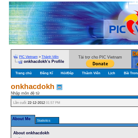
PIC Vietnam
>
Thành Viên
Tài trợ cho PIC Vietnam
onkhacdokh's Profile
Trang chủ
Đăng Kí
Hỏi/Ðáp
Thành Viên
Lịch
Bài Tron
onkhacdokh
Nhập môn đệ tử
Lần cuối:
22-12-2012
01:57 PM
About Me
Statistics
About onkhacdokh