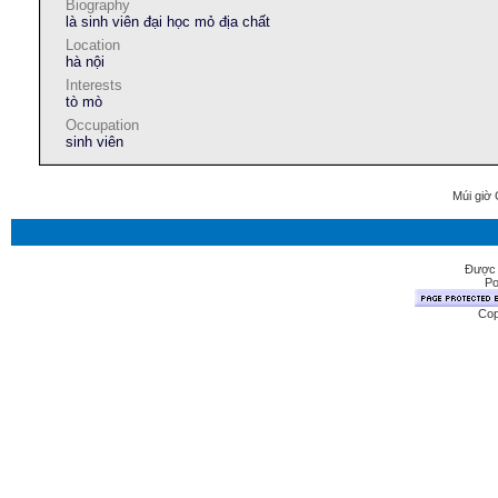
Biography
là sinh viên đại học mỏ địa chất
Location
hà nội
Interests
tò mò
Occupation
sinh viên
Múi giờ 
Được 
Po
Cop