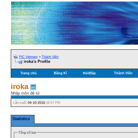
PIC Vietnam
>
Thành Viên
iroka's Profile
Trang chủ
Đăng Kí
Hỏi/Ðáp
Thành Viên
iroka
Nhập môn đệ tử
Lần cuối:
04-10-2016
09:57 PM
Statistics
Tổng số bai