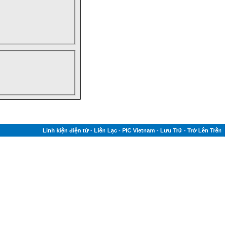
Linh kiện điện tử
-
Liên Lạc
-
PIC Vietnam
-
Lưu Trữ
-
Trở Lên Trên