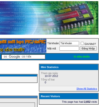
Tài khoản
Ghi Nhớ?
Mật mã
Vi điều khiển
Mini Statistics
Tham gia ngày
10-07-2012
Tổng số bai
0
Show All Statistics
Recent Visitors
This page has had
2,652
visits