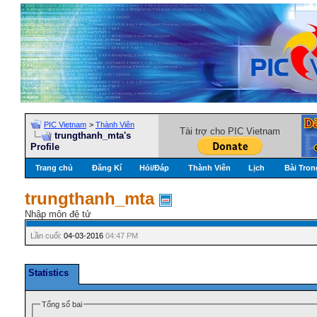
PIC Vietnam
>
Thành Viên
Tài trợ cho PIC Vietnam
trungthanh_mta's
Profile
Trang chủ
Đăng Kí
Hỏi/Ðáp
Thành Viên
Lịch
Bài Tron
trungthanh_mta
Nhập môn đệ tử
Lần cuối:
04-03-2016
04:47 PM
Statistics
Tổng số bai