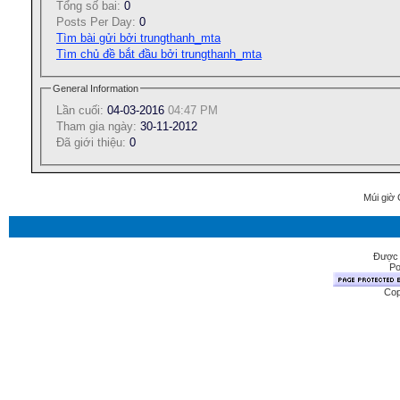
Tổng số bai:
0
Posts Per Day:
0
Tìm bài gửi bởi trungthanh_mta
Tìm chủ đề bắt đầu bởi trungthanh_mta
General Information
Lần cuối:
04-03-2016
04:47 PM
Tham gia ngày:
30-11-2012
Ðã giới thiệu:
0
Múi giờ 
Được 
Po
Cop